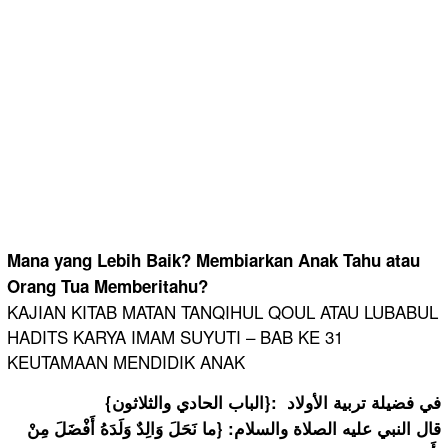
Mana yang Lebih Baik? Membiarkan Anak Tahu atau
Orang Tua Memberitahu?
KAJIAN KITAB MATAN TANQIHUL QOUL ATAU LUBABUL
HADITS KARYA IMAM SUYUTI – BAB KE 31
KEUTAMAAN MENDIDIK ANAK
{الباب الحادي والثلاثون}: في فضيلة تربية الأولاد
قال النبي عليه الصلاة والسلام: {ما نَحَلَ وَالِدٌ وَلَدَهُ أَفْضَلَ مِنْ