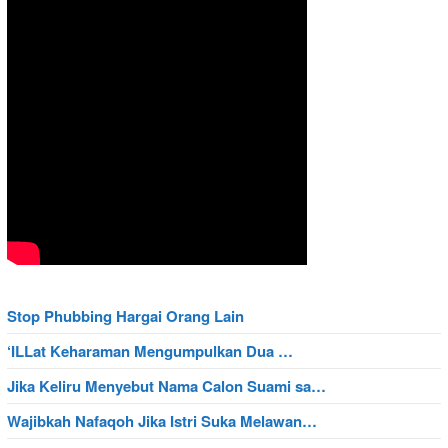
Stop Phubbing Hargai Orang Lain
‘ILLat Keharaman Mengumpulkan Dua …
Jika Keliru Menyebut Nama Calon Suami sa…
Wajibkah Nafaqoh Jika Istri Suka Melawan…