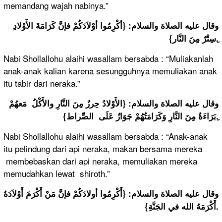
memandang wajah nabinya.”
وقال عليه الصلاة والسلام: {أكْرِمُوا أوْلاَدَكُمْ فإنَّ كَرَامَةَ الأَوْلادِ
سِتْرٌ مِنَ النَّار}ِ.
Nabi Shollallohu alaihi wasallam bersabda : “Muliakanlah
anak-anak kalian karena sesungguhnya memuliakan anak
itu tabir dari neraka.”
وقال عليه الصلاة والسلام: {الأَوْلادُ حِرزٌ مِنَ النَّارِ والأَكْلُ مَعهُمْ
بَرَاءَةٌ مِنَ النَّارِ وَكَرَامَتُهُمْ جَوَازٌ عَلَى الصِّراط}ِ.
Nabi Shollallohu alaihi wasallam bersabda : “Anak-anak
itu pelindung dari api neraka, makan bersama mereka
membebaskan dari api neraka, memuliakan mereka
memudahkan lewat shiroth.”
وقال عليه الصلاة والسلام: {أَكْرِمُوا أولادَكُمْ فإنَّ مَنْ أَكْرَمَ أَوْلاَدَهُ
أَكْرَمَهُ الله في الجَنَّةِ}.