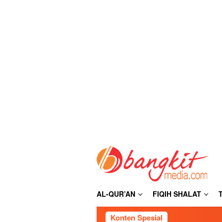
Loncat
ke
konten
AL-QUR’AN
FIQIH SHALAT
Konten Spesial