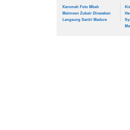
Karomah Foto Mbah
Ki
Maimoen Zubair Dirasakan
Ha
Langsung Santri Madura
Sy
Ma