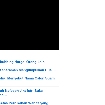
hubbing Hargai Orang Lain
t Keharaman Mengumpulkan Dua …
eliru Menyebut Nama Calon Suami
ah Nafaqoh Jika Istri Suka
wan…
 Atas Pernikahan Wanita yang