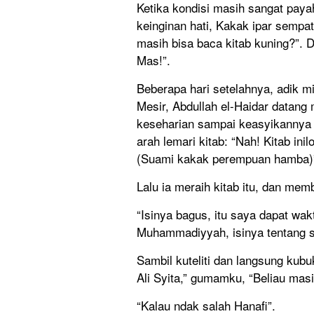
Ketika kondisi masih sangat pay
keinginan hati, Kakak ipar semp
masih bisa baca kitab kuning?”. 
Mas!”.
Beberapa hari setelahnya, adik m
Mesir, Abdullah el-Haidar datang 
keseharian sampai keasyikannya 
arah lemari kitab: “Nah! Kitab in
(Suami kakak perempuan hamba)
Lalu ia meraih kitab itu, dan me
“Isinya bagus, itu saya dapat wa
Muhammadiyyah, isinya tentang s
Sambil kuteliti dan langsung kubu
Ali Syita,” gumamku, “Beliau ma
“Kalau ndak salah Hanafi”.