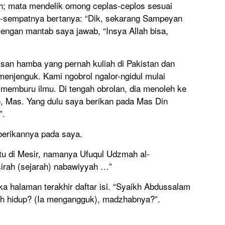
ah; mata mendelik omong ceplas-ceplos sesuai
at-sempatnya bertanya: “Dik, sekarang Sampeyan
Dengan mantab saya jawab, “Insya Allah bisa,
isan hamba yang pernah kuliah di Pakistan dan
menjenguk. Kami ngobrol ngalor-ngidul mulai
memburu ilmu. Di tengah obrolan, dia menoleh ke
ilo, Mas. Yang dulu saya berikan pada Mas Din
”.
mberikannya pada saya.
ktu di Mesir, namanya Ufuqul Udzmah al-
irah (sejarah) nabawiyyah …”
ka halaman terakhir daftar isi. “Syaikh Abdussalam
sih hidup? (Ia mengangguk), madzhabnya?”.