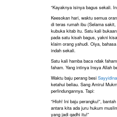
“Kayaknya isinya bagus sekali. I
Keesokan hari, waktu semua oran
di teras rumah ibu (Selama sakit, 
kubuka kitab itu. Satu kali bukaa
pada satu kisah bagus, yakni kis
klaim orang yahudi. Oiya, bahas
indah sekali.
Satu kali hamba baca ndak faham. 
faham. Yang intinya Insya Allah be
Waktu baju perang besi
Sayyidina
ketahui beliau. Sang Amirul Muk
perlindungannya. Tapi:
“Hloh! Ini baju perangku!”, banta
antara kita ada juru hukum musl
yang jadi qadhi itu!”