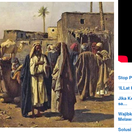
Stop P
‘ILLa
Jika K
sa…
Wajibk
Mela
Solusi