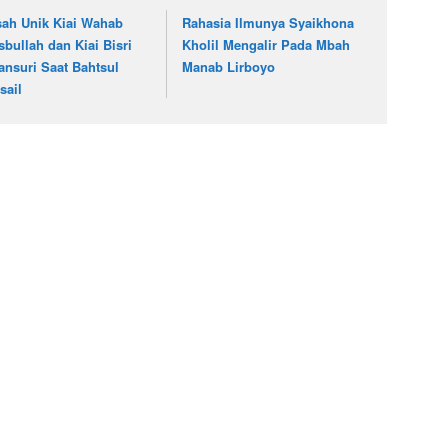
sah Unik Kiai Wahab
Rahasia Ilmunya Syaikhona
sbullah dan Kiai Bisri
Kholil Mengalir Pada Mbah
ansuri Saat Bahtsul
Manab Lirboyo
sail