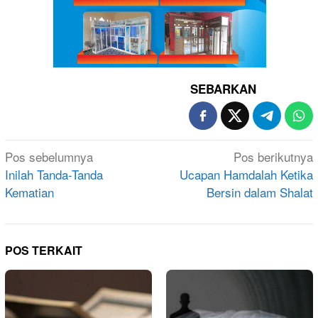
SEBARKAN
Navigasi
Pos sebelumnya
Pos berikutnya
pos
Inilah Tanda-Tanda
Ucapan Hamdalah Ketika
Kematian
Bersin dalam Shalat
POS TERKAIT