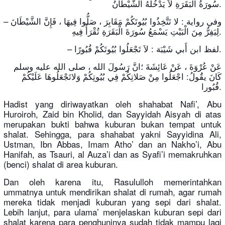
سُورَةُ الْبَقَرَةِ لاَ يَدْخُلُهُ الشَّيْطَانُ.
– وفي رواية : لا تَتَّخِذُوا بُيُوتَكُمْ مَقَابِرَ ، صَلُّوا فِيهَا ، فَإِنَّ الشَّيْطَانَ
لِيَفِرُّ مِنَ الْبَيْتِ يَسْمَعُ سُورَةَ الْبَقَرَةِ تُقْرَأُ فِيهِ.
– لفظ ابن أَبي شَيْبَة : لاَ تَجْعَلُوا بُيُوتَكُمْ قُبُورًا.
عَنْ عُرْوَةَ ، عَنْ عَائِشَةَ ؛انَّ رَسُولَ الله ، صلى الله عليه وسلم
كَانَ يقَُولُ: اجْعَلُوا مِنْ صَلاتِكُمْ فِي بُيُوتِكُمْ وَلاتَجْعَلُوهَا عَلَيْكُمْ
قُبُورا.
Hadist yang diriwayatkan oleh shahabat Nafi’, Abu
Huroiroh, Zaid bin Kholid, dan Sayyidah Aisyah di atas
merupakan bukti bahwa kuburan bukan tempat untuk
shalat. Sehingga, para shahabat yakni Sayyidina Ali,
Ustman, Ibn Abbas, Imam Atho’ dan an Nakho’i, Abu
Hanifah, as Tsauri, al Auza’i dan as Syafi’i memakruhkan
(benci) shalat di area kuburan.
Dan oleh karena itu, Rasululloh memerintahkan
ummatnya untuk mendirikan shalat di rumah, agar rumah
mereka tidak menjadi kuburan yang sepi dari shalat.
Lebih lanjut, para ulama’ menjelaskan kuburan sepi dari
shalat karena para penghuninya sudah tidak mampu lagi