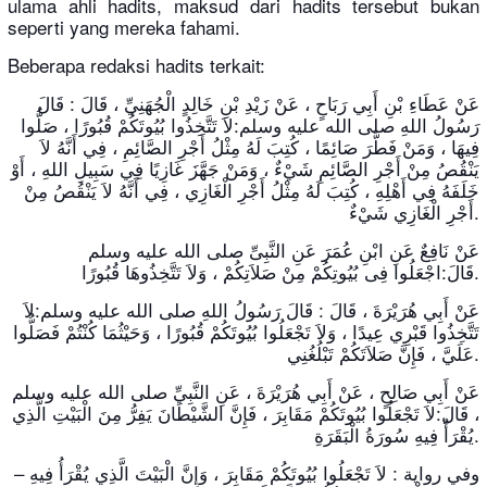
ulama ahli hadits, maksud dari hadits tersebut bukan
seperti yang mereka fahami.
Beberapa redaksi hadits terkait:
عَنْ عَطَاءِ بْنِ أَبِي رَبَاحٍ ، عَنْ زَيْدِ بْنِ خَالِدٍ الْجُهَنِيِّ ، قَالَ : قَالَ
رَسُولُ اللهِ صلى الله عليه وسلم:لاَ تَتَّخِذُوا بُيُوتَكُمْ قُبُورًا ، صَلُّوا
فِيهَا ، وَمَنْ فَطَّرَ صَائِمًا ، كُتِبَ لَهُ مِثْلُ أَجْرِ الصَّائِمِ ، فِي أَنَّهُ لاَ
يَنْقُصُ مِنْ أَجْرِ الصَّائِمِ شَيْءٌ ، وَمَنْ جَهَّزَ غَازِيًا فِي سَبِيلِ اللهِ ، أَوْ
خَلَفَهُ فِي أَهْلِهِ ، كُتِبَ لَهُ مِثْلُ أَجْرِ الْغَازِي ، فِي أَنَّهُ لاَ يَنْقُصُ مِنْ
أَجْرِ الْغَازِي شَيْءٌ.
عَنْ نَافِعٌ عَنِ ابْنِ عُمَرَ عَنِ النَّبِىِّ صلى الله عليه وسلم
قَالَ:اجْعَلُوا فِى بُيُوتِكُمْ مِنْ صَلاَتِكُمْ ، وَلاَ تَتَّخِذُوهَا قُبُورًا.
عَنْ أَبِي هُرَيْرَةَ ، قَالَ : قَالَ رَسُولُ اللهِ صلى الله عليه وسلم:لاَ
تَتَّخِذُوا قَبْرِي عِيدًا ، وَلاَ تَجْعَلُوا بُيُوتَكُمْ قُبُورًا ، وَحَيْثُمَا كُنْتُمْ فَصَلُّوا
عَلَيَّ ، فَإِنَّ صَلاَتَكُمْ تَبْلُغُنِي.
عَنْ أَبِي صَالِحٍ ، عَنْ أَبِي هُرَيْرَةَ ، عَنِ النَّبِيِّ صلى الله عليه وسلم
، قَالَ:لاَ تَجْعَلُوا بُيُوتَكُمْ مَقَابِرَ ، فَإِنَّ الشَّيْطَانَ يَفِرُّ مِنَ الْبَيْتِ الَّذِي
يُقْرَأُ فِيهِ سُورَةُ الْبَقَرَةِ.
– وفي رواية : لاَ تَجْعَلُوا بُيُوتَكُمْ مَقَابِرَ ، وَإِنَّ الْبَيْتَ الَّذِي يُقْرَأُ فِيهِ