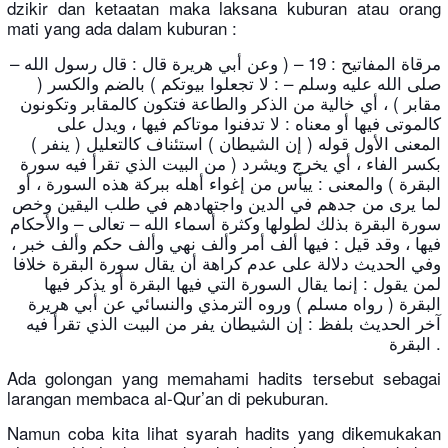
dzikir dan ketaatan maka laksana kuburan atau orang
mati yang ada dalam kuburan :
مرقاة المفاتيح : 19 – ( وعن أبي هريرة قال : قال رسول الله –
صلى الله عليه وسلم – : لا تجعلوا بيوتكم ) بالضم والكسر (
مقابر ) ، أي خالية من الذكر والطاعة فتكون كالمقابر وتكونون
كالموتى فيها أو معناه : لا تدفنوا موتاكم فيها ، ويدل على
المعنى الأول قوله ( إن الشيطان ) استئناف كالتعليل ( ينفر )
بكسر الفاء ، أي يخرج ويشرد ( من البيت الذي تقرأ فيه سورة
البقرة ) والمعنى : ييأس من إغواء أهله ببركة هذه السورة ، أو
لما يرى من جدهم في الدين واجتهادهم في طلب اليقين وخص
سورة البقرة بذلك لطولها وكثرة أسماء الله – تعالى – والأحكام
فيها ، وقد قيل : فيها ألف أمر وألف نهي وألف حكم وألف خبر ،
وفي الحديث دلالة على عدم كراهة أن يقال سورة البقرة خلافا
لمن يقول : إنما يقال السورة التي فيها البقرة أو يذكر فيها
البقرة ( رواه مسلم ) وروه الترمذي والنسائي عن أبي هريرة
آخر الحديث بلفظ : إن الشيطان يفر من البيت الذي تقرأ فيه
البقرة .
Ada golongan yang memahami hadits tersebut sebagai
larangan membaca al-Qur’an di pekuburan.
Namun coba kita lihat syarah hadits yang dikemukakan