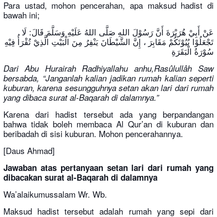
Para ustad, mohon pencerahan, apa maksud hadist di
bawah ini;
ﻋَﻦْ ﺃَﺑِﻲْ ﻫُﺮَﻳْﺮَﺓَ ﺃَﻥَّ ﺭَﺳُﻮْﻝَ ﺍﻟﻠﻪِ ﺻَﻠَّﻰ ﺍﻟﻠﻪُ ﻋَﻠَﻴْﻪِ ﻭَﺳَﻠَّﻢَ ﻗَﺎﻝَ: ﻟَﺎ
ﺗَﺠْﻌَﻠُﻮْﺍ ﺑُﻴُﻮْﺗَﻜُﻢْ ﻣَﻘَﺎﺑِﺮَ ، ﺇِﻥَّ ﺍﻟﺸَّﻴْﻄَﺎﻥَ ﻳَﻨْﻔِﺮُ ﻣِﻦَ ﺍﻟْﺒَﻴْﺖِ ﺍﻟَّﺬِﻱْ ﺗُﻘْﺮَﺃُ ﻓِﻴْﻪِ
ﺳُﻮْﺭَﺓُ ﺍﻟْﺒَﻘَﺮَﺓِ
Dari Abu Hurairah Radhiyallahu anhu,Rasûlullâh Saw
bersabda, “Janganlah kalian jadikan rumah kalian seperti
kuburan, karena sesungguhnya setan akan lari dari rumah
yang dibaca surat al-Baqarah di dalamnya.”
Karena dari hadist tersebut ada yang berpandangan
bahwa tidak boleh membaca Al Qur’an di kuburan dan
beribadah di sisi kuburan. Mohon pencerahannya.
[Daus Ahmad]
Jawaban atas pertanyaan setan lari dari rumah yang
dibacakan surat al-Baqarah di dalamnya
Wa’alaikumussalam Wr. Wb.
Maksud hadist tersebut adalah rumah yang sepi dari