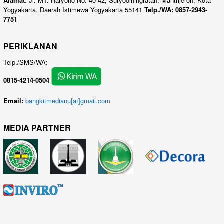
Alamat:
Jl. MT. Haryono No. 40-42, Suryodiningratan, Mantrijeron, Kota
Yogyakarta, Daerah Istimewa Yogyakarta 55141
Telp./WA: 0857-2943-
7751
PERIKLANAN
Telp./SMS/WA:
0815-4214-0504
Email:
bangkitmedianu[at]gmail.com
MEDIA PARTNER