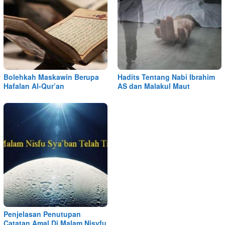
Bolehkah Maskawin Berupa
Hadits Tentang Nabi Ibrahim
Hafalan Al-Qur’an
AS dan Malakul Maut
Penjelasan Penutupan
Catatan Amal Di Malam Nisyfu