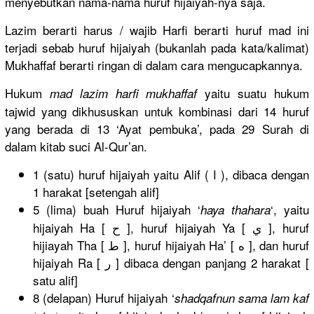
menyebutkan nama-nama huruf hijaiyah-nya saja.
Lazim berarti harus / wajib Harfi berarti huruf mad ini
terjadi sebab huruf hijaiyah (bukanlah pada kata/kalimat)
Mukhaffaf berarti ringan di dalam cara mengucapkannya.
Hukum
yaitu suatu hukum
mad lazim harfi mukhaffaf
tajwid yang dikhususkan untuk kombinasi dari 14 huruf
yang berada di 13 ‘Ayat pembuka’, pada 29 Surah di
dalam kitab suci Al-Qur’an.
1 (satu) huruf hijaiyah yaitu Alif ( ا ), dibaca dengan
1 harakat [setengah alif]
5 (lima) buah Huruf hijaiyah ‘
‘, yaitu
haya thahara
hijaiyah Ha [ ح ], huruf hijaiyah Ya [ ي ], huruf
hijiayah Tha [ ط ], huruf hijaiyah Ha’ [ ه ], dan huruf
hijaiyah Ra [ ر ] dibaca dengan panjang 2 harakat [
satu alif]
8 (delapan) Huruf hijaiyah ‘
shadqafnun sama lam kaf