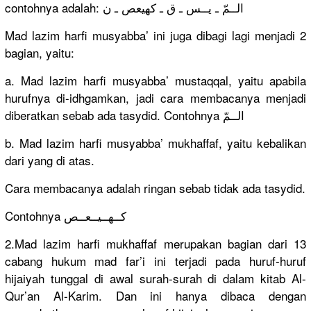
contohnya adalah: الــمّ ـ يــس ـ ق ـ كهيعص ـ ن
Mad lazim harfi musyabba’ ini juga dibagi lagi menjadi 2
bagian, yaitu:
a. Mad lazim harfi musyabba’ mustaqqal, yaitu apabila
hurufnya di-idhgamkan, jadi cara membacanya menjadi
diberatkan sebab ada tasydid. Contohnya الــمّ
b. Mad lazim harfi musyabba’ mukhaffaf, yaitu kebalikan
dari yang di atas.
Cara membacanya adalah ringan sebab tidak ada tasydid.
Contohnya كــهــيــعــص
2.Mad lazim harfi mukhaffaf merupakan bagian dari 13
cabang hukum mad far’i ini terjadi pada huruf-huruf
hijaiyah tunggal di awal surah-surah di dalam kitab Al-
Qur’an Al-Karim. Dan ini hanya dibaca dengan