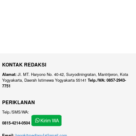
KONTAK REDAKSI
Alamat:
Jl. MT. Haryono No. 40-42, Suryodiningratan, Mantrijeron, Kota
Yogyakarta, Daerah Istimewa Yogyakarta 55141
Telp./WA: 0857-2943-
7751
PERIKLANAN
Telp./SMS/WA:
0815-4214-0504
Email:
bangkitmedianu[at]gmail.com