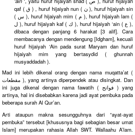
‘, yaitu huruf hijaiyah shad ( ص ), huruf hijaiyah
‘ain
qaf ( ق ) , huruf hijaiyah nun ( ن ), huruf hijaiyah sin
( س ), huruf hijaiyah mim ( م ), huruf hijaiyah lam (
ل ), huruf hijaiyah kaf ( ك ), huruf hijaiyah ‘ain ( ع ),
dibaca dengan panjang 6 harakat [3 alif]. Cara
membacanya dengan mendengung [Idgham], kecuali
huruf hijaiyah ‘Ain pada surat Maryam dan huruf
hijaiyah mim yang bertasydid ( ghunnah
musyaddadah ).
Mad ini lebih dikenal orang dengan nama muqatta’at (
مقطعات ), yang artinya diperpendek atau disingkat. Dan
ini juga dikenal dengan nama fawatih ( فواتح ) yang
artinya, hal ini disebabkan karena jadi ayat pembuka pada
beberapa surah Al Qur’an.
Arti ataupun makna sesungguhnya dari “ayat-ayat
pembuka” tersebut [khususnya bagi sebagian besar umat
Islam] merupakan rahasia Allah SWT. Wallaahu A’lam.