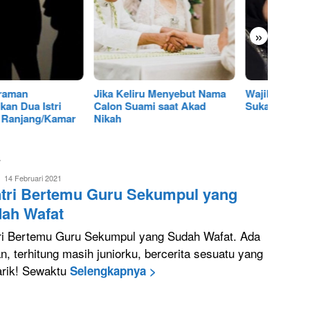
»
 Keliru Menyebut Nama
Wajibkah Nafaqoh Jika Istri
Solusi
n Suami saat Akad
Suka Melawan Suami?
Wanita
h
Pergi 
L
Febriyanto
14 Februari 2021
tri Bertemu Guru Sekumpul yang
ah Wafat
ri Bertemu Guru Sekumpul yang Sudah Wafat. Ada
, terhitung masih juniorku, bercerita sesuatu yang
rik! Sewaktu
Selengkapnya >