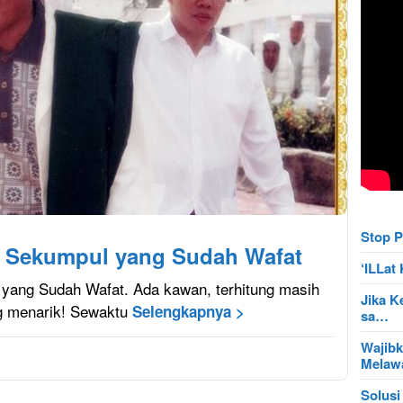
Stop P
u Sekumpul yang Sudah Wafat
‘ILLa
yang Sudah Wafat. Ada kawan, terhitung masih
Jika K
ng menarik! Sewaktu
Selengkapnya >
sa…
Wajibk
Mela
Solusi