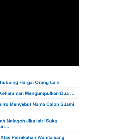
hubbing Hargai Orang Lain
t Keharaman Mengumpulkan Dua …
eliru Menyebut Nama Calon Suami
ah Nafaqoh Jika Istri Suka
wan…
 Atas Pernikahan Wanita yang