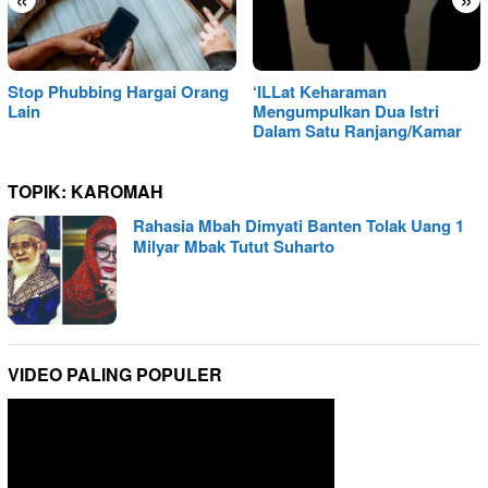
Stop Phubbing Hargai Orang
‘ILLat Keharaman
Lain
Mengumpulkan Dua Istri
Dalam Satu Ranjang/Kamar
TOPIK:
KAROMAH
Rahasia Mbah Dimyati Banten Tolak Uang 1
Milyar Mbak Tutut Suharto
VIDEO PALING POPULER