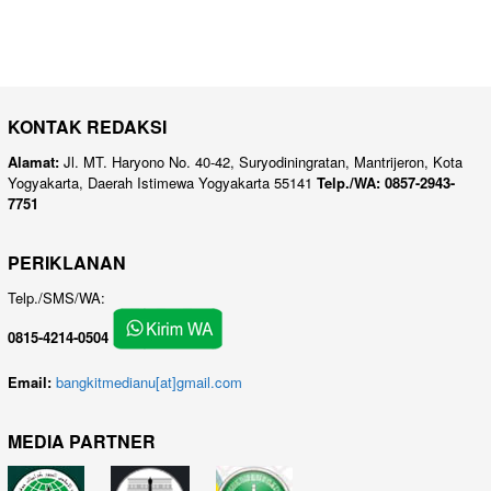
KONTAK REDAKSI
Alamat:
Jl. MT. Haryono No. 40-42, Suryodiningratan, Mantrijeron, Kota
Yogyakarta, Daerah Istimewa Yogyakarta 55141
Telp./WA: 0857-2943-
7751
PERIKLANAN
Telp./SMS/WA:
0815-4214-0504
Email:
bangkitmedianu[at]gmail.com
MEDIA PARTNER