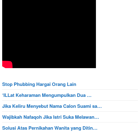
Stop Phubbing Hargai Orang Lain
‘ILLat Keharaman Mengumpulkan Dua …
Jika Keliru Menyebut Nama Calon Suami sa…
Wajibkah Nafaqoh Jika Istri Suka Melawan…
Solusi Atas Pernikahan Wanita yang Ditin…