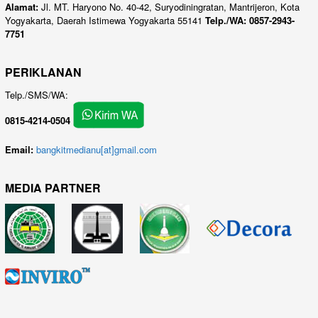
Alamat:
Jl. MT. Haryono No. 40-42, Suryodiningratan, Mantrijeron, Kota
Yogyakarta, Daerah Istimewa Yogyakarta 55141
Telp./WA: 0857-2943-
7751
PERIKLANAN
Telp./SMS/WA:
0815-4214-0504
Email:
bangkitmedianu[at]gmail.com
MEDIA PARTNER