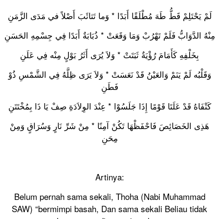
لَمْ يَحْتَلِمْ قَطُّ طَهَ مُطْلَقًا أَبَدًا * وَما تَثائَبَ أَصْلاً في مَدَى الزَّمَنِ
مِنْهُ الدَّوَابُّ فَلَمْ تَهْرُبْ وَمَا وَقَعَتْ * ذُبَابَةٌ أَبَدًا فِي جِسْمِهِ الحَسَنِ
بِخَلْفِهِ كَأَمَامَ رُؤْيَةٌ ثَبَتَتْ * وَلاَ يُرَى أَثَرُ بَوْلٍ مِنْه فِي عَلَنِ
وَقَلْبُه لَمْ يَنَمْ وَالعَيْنُ قَدْ نَعَسَتْ * وَلاَ يَرَى ظِلَّهُ فِي الشَّمْسِ ذُوْ
فَطَنِ
كَتْفَاهُ قَدْ عَلَتَا قَوْمًا إِذَا جَلَسُوْا * عِنْدَ الوِلاَدَةِ صِفْ يَا ذَا بِمُخْتَتَنِ
هَذِى الخَصَائِصَ فَاحْفَظْهَا تَكُنْ آمِنًا * مِنْ شَرِّ نَارٍ وَسُرَاقٍ وَمِنْ
مِحَنِ
Artinya:
Belum pernah sama sekali, Thoha (Nabi Muhammad
SAW) “bermimpi basah, Dan sama sekali Beliau tidak