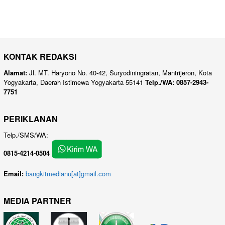
KONTAK REDAKSI
Alamat:
Jl. MT. Haryono No. 40-42, Suryodiningratan, Mantrijeron, Kota
Yogyakarta, Daerah Istimewa Yogyakarta 55141
Telp./WA: 0857-2943-
7751
PERIKLANAN
Telp./SMS/WA:
0815-4214-0504
Email:
bangkitmedianu[at]gmail.com
MEDIA PARTNER