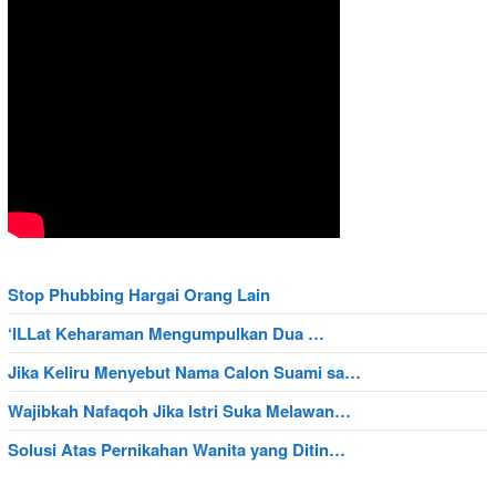
Stop Phubbing Hargai Orang Lain
‘ILLat Keharaman Mengumpulkan Dua …
Jika Keliru Menyebut Nama Calon Suami sa…
Wajibkah Nafaqoh Jika Istri Suka Melawan…
Solusi Atas Pernikahan Wanita yang Ditin…