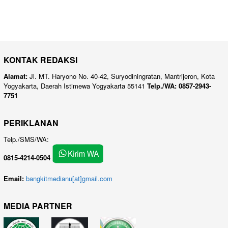
KONTAK REDAKSI
Alamat:
Jl. MT. Haryono No. 40-42, Suryodiningratan, Mantrijeron, Kota
Yogyakarta, Daerah Istimewa Yogyakarta 55141
Telp./WA: 0857-2943-
7751
PERIKLANAN
Telp./SMS/WA:
0815-4214-0504
Email:
bangkitmedianu[at]gmail.com
MEDIA PARTNER