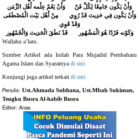
وَأَنْ يَكُون جَامِعًا لِكُلِّ فَنّ وَأَنْ يَعُمّ عِلْمه أَهْل الزَّمَن
وَأَنْ يَكُون فِي حَدِيث قَدْ رُوِي مِنْ أَهْل بَيْت الْمُصْطَفَى
وَقَدْ قَوِي
وَكَوْنه فَرْدًا هُوَ الْمَشْهُور قَدْ نَطَقَ الْحَدِيث وَالْجُمْهُور
Wallahu a’lam.
Sumber Artikel ada Inilah Para Mujadid Pembaharu
Agama Islam dan Syaratnya
di sini
Kunjungi juga artikel terkait
di sini
Penulis:
Ust.Ahmada Subhana, Ust.Mbah Sukiman,
Teugku Busra Al-habib Busra
Editor: Anas