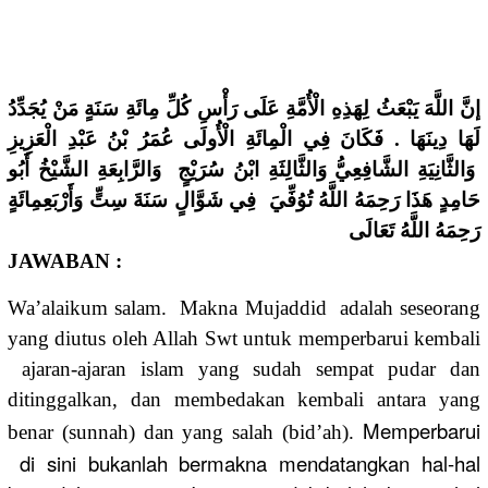
إنَّ اللَّهَ يَبْعَثُ لِهَذِهِ الْأُمَّةِ عَلَى رَأْسِ كُلِّ مِائَةِ سَنَةٍ مَنْ يُجَدِّدُ
لَهَا دِينَهَا . فَكَانَ فِي الْمِائَةِ الْأُولَى عُمَرُ بْنُ عَبْدِ الْعَزِيزِ
وَالثَّانِيَةِ الشَّافِعِيُّ وَالثَّالِثَةِ ابْنُ سُرَيْجٍ وَالرَّابِعَةِ الشَّيْخُ أَبُو
حَامِدٍ هَذَا رَحِمَهُ اللَّهُ تُوُفِّيَ فِي شَوَّالٍ سَنَةَ سِتٍّ وَأَرْبَعِمِائَةٍ
رَحِمَهُ اللَّهُ تَعَالَى
JAWABAN :
Wa’alaikum salam. Makna Mujaddid adalah seseorang
yang diutus oleh Allah Swt untuk memperbarui kembali
ajaran-ajaran islam yang sudah sempat pudar dan
ditinggalkan, dan membedakan kembali antara yang
Memperbarui
benar (sunnah) dan yang salah (bid’ah).
di sini bukanlah bermakna mendatangkan hal-hal