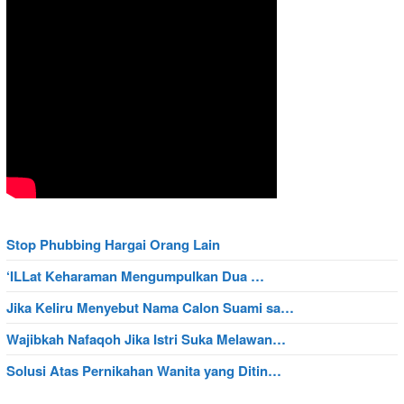
Stop Phubbing Hargai Orang Lain
‘ILLat Keharaman Mengumpulkan Dua …
Jika Keliru Menyebut Nama Calon Suami sa…
Wajibkah Nafaqoh Jika Istri Suka Melawan…
Solusi Atas Pernikahan Wanita yang Ditin…