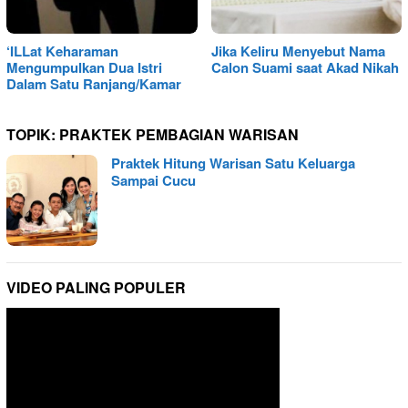
‘ILLat Keharaman
Jika Keliru Menyebut Nama
Mengumpulkan Dua Istri
Calon Suami saat Akad Nikah
Dalam Satu Ranjang/Kamar
TOPIK:
PRAKTEK PEMBAGIAN WARISAN
Praktek Hitung Warisan Satu Keluarga
Sampai Cucu
VIDEO PALING POPULER