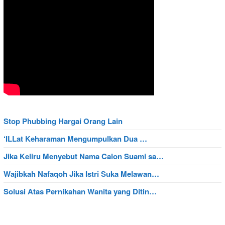
Stop Phubbing Hargai Orang Lain
‘ILLat Keharaman Mengumpulkan Dua …
Jika Keliru Menyebut Nama Calon Suami sa…
Wajibkah Nafaqoh Jika Istri Suka Melawan…
Solusi Atas Pernikahan Wanita yang Ditin…