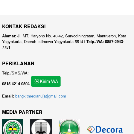
KONTAK REDAKSI
Alamat:
Jl. MT. Haryono No. 40-42, Suryodiningratan, Mantrijeron, Kota
Yogyakarta, Daerah Istimewa Yogyakarta 55141
Telp./WA: 0857-2943-
7751
PERIKLANAN
Telp./SMS/WA:
0815-4214-0504
Email:
bangkitmedianu[at]gmail.com
MEDIA PARTNER