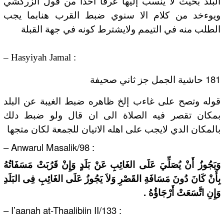
ﺍﻟﺒﻠﺪ ﺑﺤﻴﺚ ﻻ ﻳﻨﺴﺐ ﺇﻟﻴﻬﺎ ﻋﺮﻓﺎ ﺃﺧﺪﺍ ﻣﻦ ﻗﻮﻝ ﺍﻟﺰﺭﻛﺸﻲ
ﻭﻳﻮﺀﺧﺪ ﻣﻦ ﻛﻼﻡ ﺍﻻ ﺳﻨﻮﻱ ﺿﺒﻂ ﺍﻟﻘﺮﺏ ﻫﻨﺎﺑﻤﺎ ﻳﺠﺐ
ﺍﻟﻄﻠﺐ ﻣﻨﻪ ﻓﻲ ﺍﻟﺘﻴﻤﻢ ﻭﻻﻳﺸﺘﺮﻁ ﻛﻮﻧﻪ ﻓﻲ ﺟﻬﺔ ﺍﻟﻘﺒﻠﺔ
– Hasyiyah Jamal :
181
ﺣﺎﺷﻴﺔ ﺍﻟﺠﻤﻞ ﺟﺰ ﺛﺎﻧﻲ ﺻﺤﻴﻔﺔ
ﻗﻮﻟﻪ ﻭﺗﺼﺢ ﻋﻠﻰ ﻏﺎﺀﺏ ﺇﻟﺦ ﻇﺎﻫﺮﻩ ﺿﺒﻂ ﺍﻟﻐﻴﺒﺔ ﻋﻦ ﺍﻟﺒﻠﺪ
ﺑﻤﻜﺎﻥ ﺗﻘﺼﺮ ﻓﻴﻪ ﺍﻟﺼﻼﺓ ﺍﻟﻰ ﺍﻥ ﻗﺎﻝ ﻭﻟﻮ ﺿﺒﻂ ﺩﻟﻚ
ﺑﺎﻟﻤﻜﺎﻥ ﺍﻟﺪﻱ ﻻﻳﺠﺐ ﻋﻠﻰ ﺍﻫﻠﻪ ﺍﻻﺗﻴﺎﻥ ﻟﻠﺠﻤﻌﺔ ﻟﻜﺎﻥ ﻣﺘﺠﻬﺎ
– Anwarul Masalik/98 :
وَيَجُوزُ أَنْ يُصَلِّيَ عَلَى الغَائِبِ عَنْ بَلَدٍ وَإِنْ قَرُبَتْ مَسَفَاتُهُ
بِأَنْ كَانَ دُونَ مَسَافَةِ القَصْرِ وَلاَ يَجُوزُ عَلَى الغَائِبِ فِى البَلَدِ
وَإِنِ اتَّسَعَتْ أَرْجَاؤُهُ .
– I’aanah at-Thaalibiin II/133 :