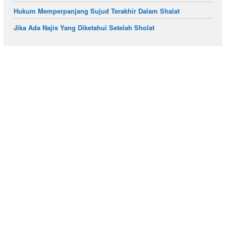
Hukum Memperpanjang Sujud Terakhir Dalam Shalat
Jika Ada Najis Yang Diketahui Setelah Sholat