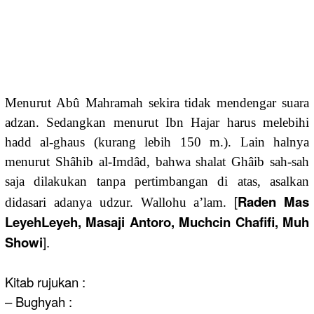
Menurut Abû Mahramah sekira tidak mendengar suara
adzan. Sedangkan menurut Ibn Hajar harus melebihi
hadd al-ghaus (kurang lebih 150 m.). Lain halnya
menurut Shâhib al-Imdâd, bahwa shalat Ghâib sah-sah
saja dilakukan tanpa pertimbangan di atas, asalkan
[
Raden Mas
didasari adanya udzur. Wallohu a’lam.
LeyehLeyeh, Masaji Antoro, Muchcin Chafifi, Muh
Showi
].
Kitab rujukan :
– Bughyah :