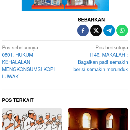
SEBARKAN
Navigasi
Pos sebelumnya
Pos berikutnya
pos
0801. HUKUM
1146. MAKALAH :
KEHALALAN
Bagaikan padi semakin
MENGKONSUMSI KOPI
berisi semakin merunduk
LUWAK
POS TERKAIT