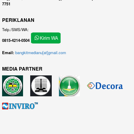
7751
PERIKLANAN
Telp./SMS/WA:
0815-4214-0504
Email:
bangkitmedianu[at]gmail.com
MEDIA PARTNER