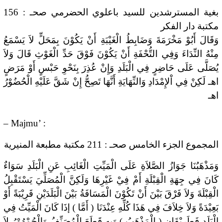
بغية المسترشدين للسيد باعلوي الحضرمي صحـ : 156
مكتبة دار الفكر
وَقَالَ أَبُوْ مَخْرَمَةَ وَضَابِطُ الْغَيْبَةِ أَنْ يَكُوْنَ بِمَحَلٍّ لاَ يَسْمَعُ
مِنْهُ النِّدَاءَ وَفِي التُّحْفَةِ أَنْ يَكُوْنَ فَوْقَ حَدِّ الْغَوْثِ قَالَ وَلاَ
يُصَلَّى عَلَى حَاضِرٍ فِي الْبَلَدِ وَإِنْ عُذِرَ بِنَحْوِ حَبْسٍ أَوْ مَرَضٍ
اهـ لَكِنْ فِي اْلإِمْدَادِ وَالنِّهَايَةِ أَنَّهَا تَصِحُّ إِنْ شَقَّ عَلَيْهِ الْحُضُوْرُ
اهـ
– Majmu’ :
المجموع الجزء الخامس صحـ : 211 مكتبة مطبعة المنيرية
وَمَذْهَبُنَا جَوَازُ الصَّلاَةِ عَلَى الْمَيِّتِ الْغَائِبِ عَنِ الْبَلَدِ سَوَاءٌ
كَانَ فِي جِهَةِ الْقِبْلَةِ أَمْ فِيْ غَيْرِهَا وَلَكِنَّ الْمُصَلِّيَ يَسْتَقْبِلُ
الْقِبْلَةَ وَلاَ فَرْقَ بَيْنَ أَنْ تَكُوْنَ الْمَسَافَةُ بَيْنَ الْبَلَدَيْنِ قَرِيْبَةً أَوْ
بَعِيْدَةً وَلاَ خِلاَفَ فِي هَذَا كُلِّهِ عِنْدَنَا ( أَمَّا ) إذَا كَانَ الْمَيِّتُ فِي
الْبَلَدِ فَطَرِيْقَانِ ( الْمَذْهَبُ ) وَبِهِ قَطَعَ الْمُصَنِّفُ وَالْجُمْهُوْرُ لاَ