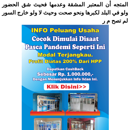
المتجه أن المعتبر المشقة وعدمها فحيث شق الحضور
ولو في البلد لكبرها ونحو صحت وحيث لا ولو خارج السور
لم تصح م ر