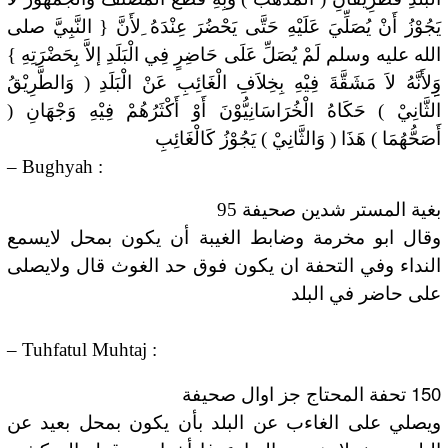
يَجُوْزُ أَنْ يُصَلِّيَ عَلَيْهِ حَتَّى يَحْضُرَ عِنْدَهُ ِلأَنَّ { النَّبِيَّ صلى
الله عليه وسلم لَمْ يُصَلِّ عَلَى حَاضِرٍ فِي الْبَلَدِ إلاَّ بِحَضْرَتِهِ }
وَِِلأَنَّهُ لاَ مَشَقَّةَ فِيْهِ بِخِلاَفِ الْغَائِبِ عَنْ الْبَلَدِ ( وَالطَّرِيْقُ
الثَّانِيْ ) حَكَاهُ الْخُرَاسَانِيُّوْنَ أَوْ أَكْثَرُهُمْ فِيْهِ وَجْهَانِ (
أَصَحُّهُمَا ) هَذَا ( وَالثَّانِيْ ) يَجُوْزُ كَالْغَائِبِ
– Bughyah :
ﺑﻐﻴﺔ ﺍﻟﻤﺴﺘﺮ ﺷﺪﻳﻦ ﺻﺤﻴﻔﺔ 95
ﻭﻗﺎﻝ ﺍﺑﻮ ﻣﺨﺮﻣﺔ ﻭﺿﺎﺑﻂ ﺍﻟﻐﻴﺒﺔ ﺃﻥ ﻳﻜﻮﻥ ﺑﻤﺤﻞ ﻻﻳﺴﻤﻊ
ﺍﻟﻨﺪﺍﺀ ﻭﻓﻲ ﺍﻟﺘﺤﻔﺔ ﺍﻥ ﻳﻜﻮﻥ ﻓﻮﻕ ﺣﺪ ﺍﻟﻐﻮﺙ ﻗﺎﻝ ﻭﻻﻳﺼﻠﻰ
ﻋﻠﻰ ﺣﺎﺿﺮ ﻓﻲ ﺍﻟﺒﻠﺪ
– Tuhfatul Muhtaj :
150
ﺗﺤﻔﺔ ﺍﻟﻤﺤﺘﺎﺝ ﺟﺰ ﺍﻭﺍﻝ ﺻﺤﻴﻔﺔ
ﻭﻳﺼﻠﻲ ﻋﻠﻰ ﺍﻟﻐﺎﺀﺏ ﻋﻦ ﺍﻟﺒﻠﺪ ﺑﺄﻥ ﻳﻜﻮﻥ ﺑﻤﺤﻞ ﺑﻌﻴﺪ ﻋﻦ