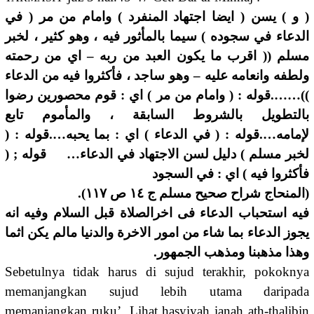
( و ) يسن ( ايضا اجتهاد المنفرد ) وامام من مر ( في
الدعاء في سجوده ) سيما بالمأثور فيه ، وهو كثير ، لخبر
مسلم (( اقرب ما يكون العبد من ربه – اي من رحمته
ولطفه وانعامه عليه – وهو ساجد ، فأكثروا فيه من الدعاء
))…….قوله : ( وامام من مر ) اي : قوم محصورين رضوا
بالتطويل بالشروط السابقة ، والمأموم تابع
لإمامه….قوله : ( في الدعاء ) اي : بما يحبه….قوله : (
لخبر مسلم ) دليل لسن الاجتهاد في الدعاء… قوله ; (
فأكثروا فيه ) اي : في السجود
(المنحاج شراح صحيح مسلم ج ١٤ ص ١١٧).
فيه استحباب الدعاء فى اخرالصلاة قبل السلام وفيه انه
يجوز الدعاء بما شاء من امور الاخرة والدنيا مالم يكن اثما
وهذا مذهبنا ومذهب الجمهور.
Sebetulnya tidak harus di sujud terakhir, pokoknya
memanjangkan sujud lebih utama daripada
memanjangkan ruku’. Lihat hasyiyah ianah ath-thalibin