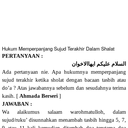
Hukum Memperpanjang Sujud Terakhir Dalam Shalat
PERTANYAAN :
السلام عليكم ايهاالاخوان
Ada pertanyaan nie. Apa hukumnya memperpanjang
sujud terakhir ketika sholat dengan bacaan tasbih atau
do’a ? Atas jawabannya sebelum dan sesudahnya terima
kasih. [
Ahmada Berseri
]
JAWABAN :
Wa alaikumus salaam warohmatulloh, dalam
sujud/ruku’ disunnahkan menambah tasbih hingga 5, 7,
9 atau 11 kali kemudian ditambah doa terutama doa