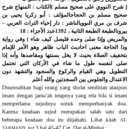
[ شرح النووي على صحيح مسلم ]الكتاب : المنهاج شرح
صحيح مسلم بن الحجاجالمؤلف : أبو زكريا يحيى بن
شرف بن مري النوويالناشر : دار إحياء التراث العربي –
بيروتالطبعة الطبعة الثانية ، 1392عدد الأجزاء : 18
والمريض وإذا صلى وحده فليصل كيف شاء ) وفي رواية
وذا الحاجة معنى احاديث الباب ظاهر وهو الأمر للإمام
بتخفيف الصلاة بحيث لا يخل بسنتها ومقاصدها وأنه إذا
صلى لنفسه طول ما شاء في الأركان التي تحتمل
التطويل وهي القيام والركوع والسجود والتشهد دون
الاعتدال والجلوس بين السجدتين والله أعلم
Disunnahkan bagi orang yang sholat sendirian ataupun
imam dengan jama’ah tetapnya yang rela bila si imam
memperlama sujudnya untuk memperbanyak doa.
Karena keadaan sujud merupakan salah satu dari
beberapa keadaan doa itu diijabahi. Lihat kitab
AT-
juz 3 hal.45-47 Cet. Dar al-Minhaj :
TARMASIY