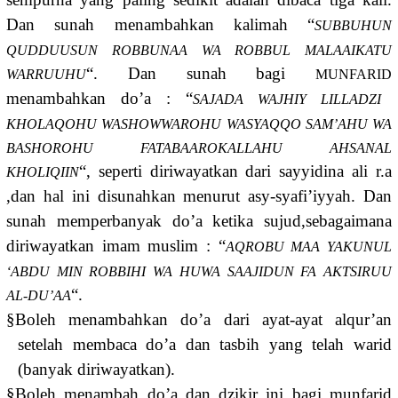
Dan sunah menambahkan kalimah “
SUBBUHUN
QUDDUUSUN ROBBUNAA WA ROBBUL MALAAIKATU
“. Dan sunah bagi
WARRUUHU
MUNFARID
menambahkan do’a : “
SAJADA WAJHIY LILLADZI
KHOLAQOHU WASHOWWAROHU WASYAQQO SAM’AHU WA
BASHOROHU FATABAAROKALLAHU AHSANAL
“, seperti diriwayatkan dari sayyidina ali r.a
KHOLIQIIN
,dan hal ini disunahkan menurut asy-syafi’iyyah. Dan
sunah memperbanyak do’a ketika sujud,sebagaimana
diriwayatkan imam muslim : “
AQROBU MAA YAKUNUL
‘ABDU MIN ROBBIHI WA HUWA SAAJIDUN FA AKTSIRUU
“.
AL-DU’AA
§
Boleh menambahkan do’a dari ayat-ayat alqur’an
setelah membaca do’a dan tasbih yang telah warid
(banyak diriwayatkan).
§
Boleh menambah do’a dan dzikir ini bagi munfarid