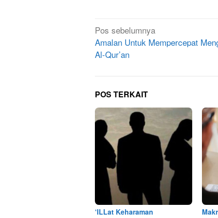
Navigasi
Pos sebelumnya
pos
Amalan Untuk Mempercepat Meng
Al-Qur’an
POS TERKAIT
‘ILLat Keharaman
Makr