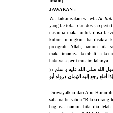
Imam
].
JAWABAN :
Waalaikumsalam wr wb.
At Tai
yang bertobat dari dosa, seperti 
nashuha maka untuk dosa berzi
kubur, mungkin dia disiksa k
preogratif Allah, namun bila s
maka imannya kembali ia kena
haknya seperti muslim lainnya…
رسول الله صلى الله عليه و سلم
 أقلع رجع إليه الإيمان ) رواه أبو
Diriwayatkan dari Abu Hurairoh r
sallama bersabda “Bila seorang l
baginya namun bila dia telah 