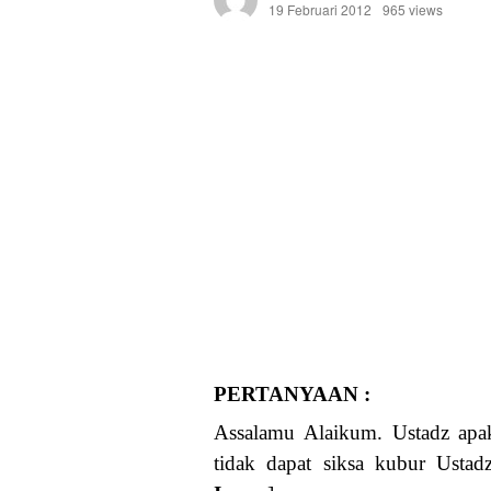
19 Februari 2012
965 views
PERTANYAAN :
Assalamu Alaikum. Ustadz apak
tidak dapat siksa kubur Ustadz