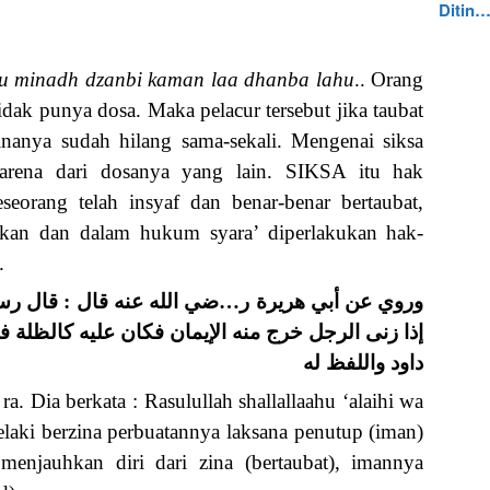
Ditin
bu minadh dzanbi kaman laa dhanba lahu
.. Orang
tidak punya dosa. Maka pelacur tersebut jika taubat
nanya sudah hilang sama-sekali. Mengenai siksa
arena dari dosanya yang lain. SIKSA itu hak
eseorang telah insyaf dan benar-benar bertaubat,
kan dan dalam hukum syara’ diperlakukan hak-
.
وروي عن أبي هريرة ر…ضي الله عنه قال : قال  : (
إذا زنى الرجل خرج منه الإيمان فكان عليه كالظلة فإذا
داود واللفظ له
a. Dia berkata : Rasulullah shallallaahu ‘alaihi wa
elaki berzina perbuatannya laksana penutup (iman)
menjauhkan diri dari zina (bertaubat), imannya