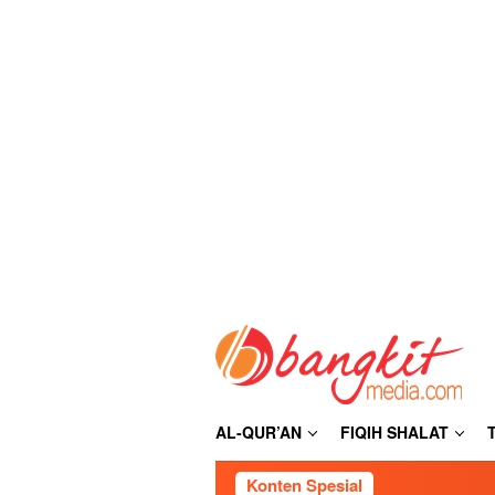
Loncat
ke
konten
AL-QUR’AN
FIQIH SHALAT
Konten Spesial