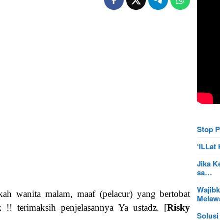
Stop P
‘ILLa
Jika K
sa…
Wajibk
ah wanita malam, maaf (pelacur) yang bertobat
Mela
 !! terimaksih penjelasannya Ya ustadz. [
Risky
Solusi