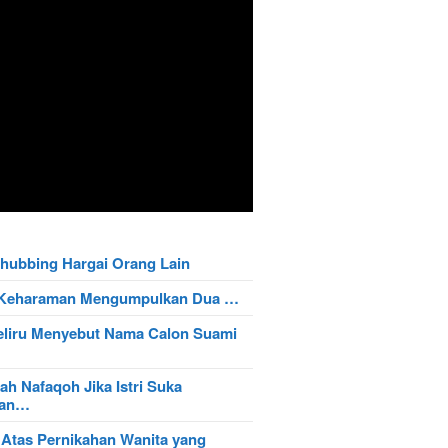
hubbing Hargai Orang Lain
t Keharaman Mengumpulkan Dua …
eliru Menyebut Nama Calon Suami
ah Nafaqoh Jika Istri Suka
wan…
 Atas Pernikahan Wanita yang