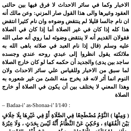
الاخبار وكما في سائر الاحداث لا فرق فيها بين حالتى
العقود وغيرها والى هذا القول صار المزني: وعن مالك أنه
ان نام جالسا قليلا لم ينتقض وضوءه وان نام كثيرا انتقض
هذا كله إذا كان في غير الصلاة أما إذا كان في الصلاة
فقولان القديم أنه لا ينتقض وضوئه لما روي أنه صلى الله
عليه وسلم (قال إذا نام العبد في صلاته باهى الله به
ملائكته يقول انظروا إلى عبدي روحه عندي وجسده
ساجد بين يدى) والجديد أن حكمه كما لو كان خارج الصلاة
لما سبق من الاخبار وللقياس علي سائر الاحداث ولان
النوم انما أثر لانه قد يخرج منه الشئ من غير شعوره به
وهذا المعني لا يختلف بين أن يكون في الصلاة أو خارج
الصلاة
– Badaa-i’ as-Shonaa-i’ I/140 :
( وَمِنْهَا ) النَّوْمُ مُضْطَجِعًا فِي الصَّلَاةِ أَوْ فِي غَيْرِهَا بِلَا خِلَافٍ
بَيْنَ الْفُقَهَاءِ ، وَحُكِيَ عَنْ النَّظَّامُ أَنَّهُ لَيْسَ بِحَدَثٍ ، وَلَا عِبْرَةَ