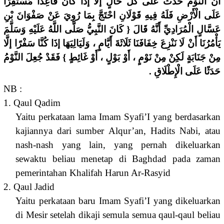
أَنَّ النَّوْمَ حَدَثٌ عَلَى كُلِّ حَالٍ إلَّا إذَا كَانَ قَاعِدًا مُسْتَقِرًّا
عَلَى الْأَرْضِ فَلَهُ فِيهِ قَوْلَانِ احْتَجَّ بِمَا رُوِيَ عَنْ صَفْوَانَ بْنِ
عَسَّالٍ الْمُرَادِيِّ أَنَّهُ قَالَ { كَانَ النَّبِيُّ صَلَّى اللَّهُ عَلَيْهِ وَسَلَّمَ
يَأْمُرُنَا أَنْ لَا نَنْزِعَ خِفَافَنَا ثَلَاثَةَ أَيَّامٍ ، وَلَيَالِيَهَا إذَا كُنَّا سَفْرًا إلَّا
مِنْ جَنَابَةٍ لَكِنْ مِنْ نَوْمٍ ، أَوْ بَوْلٍ ، أَوْ غَائِطٍ } فَقَدْ جُعِلَ النَّوْمُ
حَدَثًا عَلَى الْإِطْلَاقِ .
NB :
1. Qaul Qadim
Yaitu perkataan lama Imam Syafi’I yang berdasarkan
kajiannya dari sumber Alqur’an, Hadits Nabi, atau
nash-nash yang lain, yang pernah dikeluarkan
sewaktu beliau menetap di Baghdad pada zaman
pemerintahan Khalifah Harun Ar-Rasyid
2. Qaul Jadid
Yaitu perkataan baru Imam Syafi’I yang dikeluarkan
di Mesir setelah dikaji semula semua qaul-qaul beliau