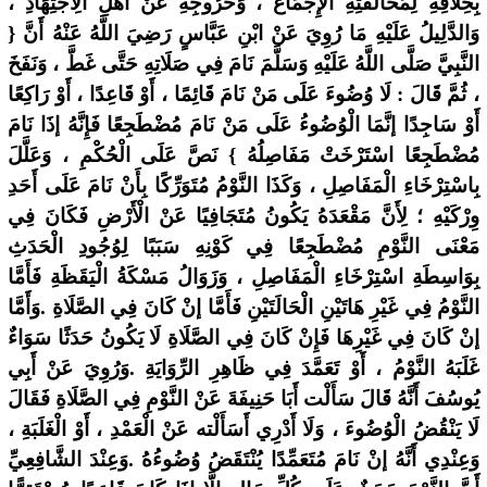
بِخِلَافِهِ لِمُخَالَفَتِهِ الْإِجْمَاعَ ، وَخُرُوجِهِ عَنْ أَهْلِ الِاجْتِهَادِ ،
وَالدَّلِيلُ عَلَيْهِ مَا رُوِيَ عَنْ ابْنِ عَبَّاسٍ رَضِيَ اللَّهُ عَنْهُ أَنَّ {
النَّبِيَّ صَلَّى اللَّهُ عَلَيْهِ وَسَلَّمَ نَامَ فِي صَلَاتِهِ حَتَّى غَطَّ ، وَنَفَخَ
، ثُمَّ قَالَ : لَا وُضُوءَ عَلَى مَنْ نَامَ قَائِمًا ، أَوْ قَاعِدًا ، أَوْ رَاكِعًا
أَوْ سَاجِدًا إنَّمَا الْوُضُوءُ عَلَى مَنْ نَامَ مُضْطَجِعًا فَإِنَّهُ إذَا نَامَ
مُضْطَجِعًا اسْتَرْخَتْ مَفَاصِلُهُ } نَصَّ عَلَى الْحُكْمِ ، وَعَلَّلَ
بِاسْتِرْخَاءِ الْمَفَاصِلِ ، وَكَذَا النَّوْمُ مُتَوَرِّكًا بِأَنْ نَامَ عَلَى أَحَدِ
وِرْكَيْهِ ؛ لِأَنَّ مَقْعَدَهُ يَكُونُ مُتَجَافِيًا عَنْ الْأَرْضِ فَكَانَ فِي
مَعْنَى النَّوْمِ مُضْطَجِعًا فِي كَوْنِهِ سَبَبًا لِوُجُودِ الْحَدَثِ
بِوَاسِطَةِ اسْتِرْخَاءِ الْمَفَاصِلِ ، وَزَوَالُ مَسْكَةُ الْيَقَظَةِ فَأَمَّا
النَّوْمُ فِي غَيْرِ هَاتَيْنِ الْحَالَتَيْنِ فَأَمَّا إنْ كَانَ فِي الصَّلَاةِ .وَأَمَّا
إنْ كَانَ فِي غَيْرِهَا فَإِنْ كَانَ فِي الصَّلَاةِ لَا يَكُونُ حَدَثًا سَوَاءٌ
غَلَبَهُ النَّوْمُ ، أَوْ تَعَمَّدَ فِي ظَاهِرِ الرِّوَايَةِ .وَرُوِيَ عَنْ أَبِي
يُوسُفَ أَنَّهُ قَالَ سَأَلْت أَبَا حَنِيفَةَ عَنْ النَّوْمِ فِي الصَّلَاةِ فَقَالَ
لَا يَنْقُضُ الْوُضُوءَ ، وَلَا أَدْرِي أَسَأَلْته عَنْ الْعَمْدِ ، أَوْ الْغَلَبَةِ ،
وَعِنْدِي أَنَّهُ إنْ نَامَ مُتَعَمِّدًا يُنْتَقَضُ وُضُوءُهُ .وَعِنْدَ الشَّافِعِيِّ