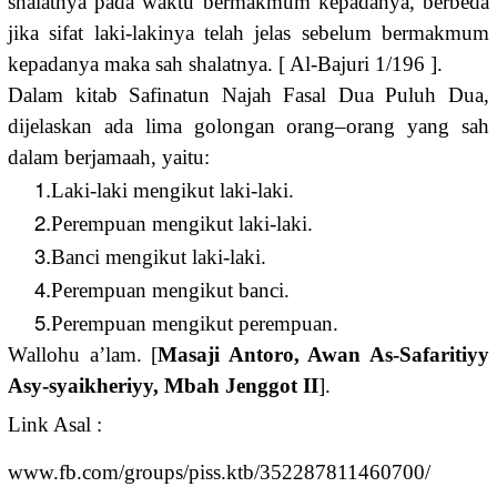
shalatnya pada waktu bermakmum kepadanya, berbeda
jika sifat laki-lakinya telah jelas sebelum bermakmum
kepadanya maka sah shalatnya. [ Al-Bajuri 1/196 ].
Dalam kitab Safinatun Najah Fasal Dua Puluh Dua,
dijelaskan ada lima golongan orang–orang yang sah
dalam berjamaah, yaitu:
1.
Laki-laki mengikut laki-laki.
2.
Perempuan mengikut laki-laki.
3.
Banci mengikut laki-laki.
4.
Perempuan mengikut banci.
5.
Perempuan mengikut perempuan.
Wallohu a’lam. [
Masaji Antoro, Awan As-Safaritiyy
Asy-syaikheriyy, Mbah Jenggot II
].
Link Asal :
www.fb.com/groups/piss.ktb/352287811460700/