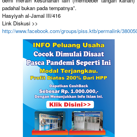
demi meraih kesunahan lain (membeber tangan kanan)
padahal bukan pada tempatnya”
.
Hasyiyah al-Jamal III/416
Link Diskusi >>
http://
www.faceboo
k.com/
groups/
piss.ktb/
permalink/
38005