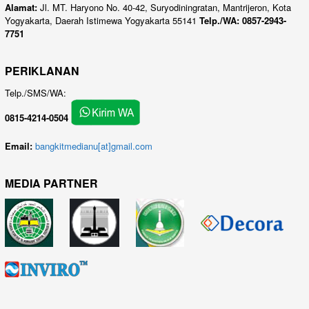
Alamat:
Jl. MT. Haryono No. 40-42, Suryodiningratan, Mantrijeron, Kota
Yogyakarta, Daerah Istimewa Yogyakarta 55141
Telp./WA: 0857-2943-
7751
PERIKLANAN
Telp./SMS/WA:
0815-4214-0504
Email:
bangkitmedianu[at]gmail.com
MEDIA PARTNER