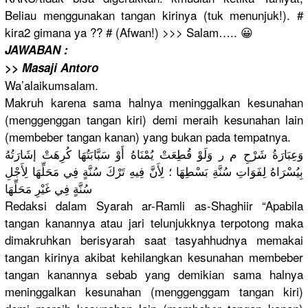
Beliau menggunakan tangan kirinya (tuk menunjuk!)
. #
kira2 gimana ya ?? # (Afwa
n!) >>> Salam…..
😀
JAWABAN :
>> Masaji Antoro
Wa’alaikum
salam.
Makruh karena sama halnya meninggalk
an kesunahan
(menggengg
an tangan kiri) demi meraih kesunahan lain
(membeber tangan kanan) yang bukan pada tempatnya.
وَعِبَارَة
ُ شَرْحِ م ر وَلَوْ قُطِعَتْ يُمْنَاهُ أَوْ سَبَّابَتُ
هَا كُرِهَتْ إشَارَتُهُ
بِيُسْرَاه
ُ لِفَوَاتِ سُنَّةِ بَسْطِهَا ؛ لِأَنَّ فِيهِ تَرْكَ سُنَّةٍ فِي مَحَلِّهَا
لِأَجْلِ
سُنَّةٍ فِي غَيْرِ مَحَلِّهَا
Redaksi dalam Syarah ar-Ramli as-Shaghii
r “Apabila
tangan kanannya atau jari telunjukkn
ya terpotong maka
dimakruhka
n berisyarah
saat tasyahhudn
ya memakai
tangan kirinya akibat kehilangka
n kesunahan membeber
tangan kanannya sebab yang demikian sama halnya
meninggalk
an kesunahan (menggengg
am tangan kiri)