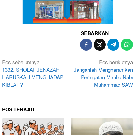
SEBARKAN
Navigasi
Pos sebelumnya
Pos berikutnya
pos
1332. SHOLAT JENAZAH
Janganlah Mengharamkan
HARUSKAH MENGHADAP
Peringatan Maulid Nabi
KIBLAT ?
Muhammad SAW
POS TERKAIT