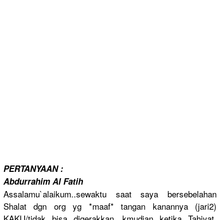
PERTANYAAN
:
Abdurrahim
Al Fatih
Assalamu`a
laikum..sew
aktu saat saya bersebelah
an
Shalat dgn org yg *maaf* tangan kanannya (jari2)
KAKU/
tidak bisa digerakkan. kmudian ketika Tahiyat,