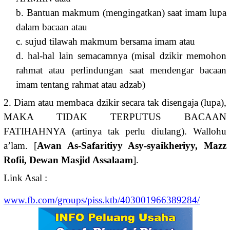
b. Bantuan makmum (mengingatkan) saat imam lupa
dalam bacaan atau
c. sujud tilawah makmum bersama imam atau
d. hal-hal lain semacamnya (misal dzikir memohon
rahmat atau perlindungan saat mendengar bacaan
imam tentang rahmat atau adzab)
2. Diam atau membaca dzikir secara tak disengaja (lupa),
MAKA TIDAK TERPUTUS BACAAN
FATIHAHNYA (artinya tak perlu diulang). Wallohu
a’lam. [
Awan As-Safaritiyy Asy-syaikheriyy, Mazz
Rofii, Dewan Masjid Assalaam
].
Link Asal :
www.fb.com/groups/piss.ktb/403001966389284/