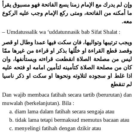
وإن لم يدرك مع الإمام زمنا يسع الفاتحة فهو مسبوق يقرأ
ما أمكنه من الفاتحة، ومتى ركع الإمام وجب عليه الركوع
معه.
– Umdatussalik wa ‘uddatunnasik bab Sifat Shalat :
ويجب ترتيبها وتواليها، فان سكت فيها عمدا وطال او قصر
وقصد قطع القراءة او خلّلها بذكر او قراءة من غيرها ممّا
ليس من مصلحة الصلاة انقطعت قراءته ويستأنفها، وان
كان من مصلحة الصلاة كتأمينه لتأمين امامه او فتحه عليه
اذا غلط او سجوده لتلاوته ونحوها او سكت او ذكر ناسيا
لم تنقطع
Dan wajib membaca fatihah secara tartib (berurutan) dan
muwalah (berkelanjutan). Bila :
a. diam lama dalam fatihah secara sengaja atau
b. tidak lama tetapi bermaksud memutus bacaan atau
c. menyelingi fatihah dengan dzikir atau