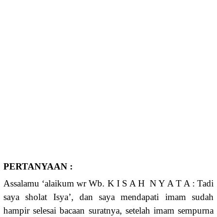
PERTANYAAN :
Assalamu ‘alaikum wr Wb. K I S A H N Y A T A : Tadi
saya sholat Isya’, dan saya mendapati imam sudah
hampir selesai bacaan suratnya, setelah imam sempurna