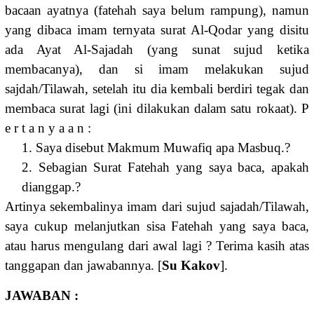
bacaan ayatnya (fatehah saya belum rampung), namun
yang dibaca imam ternyata surat Al-Qodar yang disitu
ada Ayat Al-Sajadah (yang sunat sujud ketika
membacanya), dan si imam melakukan sujud
sajdah/Tilawah, setelah itu dia kembali berdiri tegak dan
membaca surat lagi (ini dilakukan dalam satu rokaat). P
e r t a n y a a n :
1. Saya disebut Makmum Muwafiq apa Masbuq.?
2. Sebagian Surat Fatehah yang saya baca, apakah
dianggap.?
Artinya sekembalinya imam dari sujud sajadah/Tilawah,
saya cukup melanjutkan sisa Fatehah yang saya baca,
atau harus mengulang dari awal lagi ? Terima kasih atas
tanggapan dan jawabannya. [
Su Kakov
].
JAWABAN :