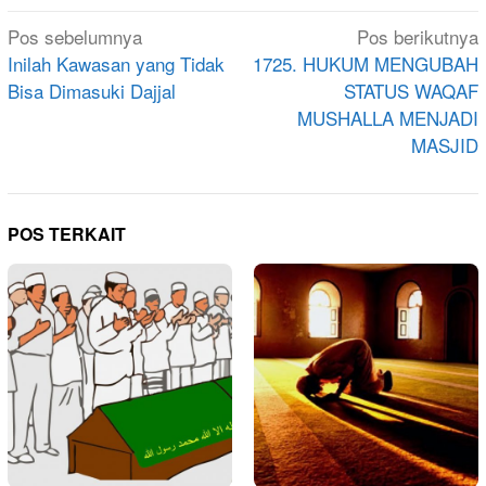
Navigasi
Pos sebelumnya
Pos berikutnya
pos
Inilah Kawasan yang Tidak
1725. HUKUM MENGUBAH
Bisa Dimasuki Dajjal
STATUS WAQAF
MUSHALLA MENJADI
MASJID
POS TERKAIT