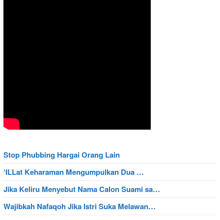
Stop Phubbing Hargai Orang Lain
‘ILLat Keharaman Mengumpulkan Dua …
Jika Keliru Menyebut Nama Calon Suami sa…
Wajibkah Nafaqoh Jika Istri Suka Melawan…