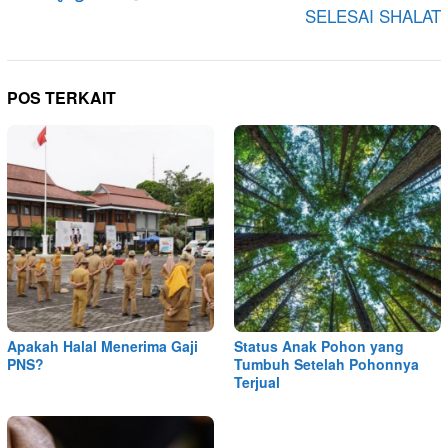
SELESAI SHALAT
POS TERKAIT
Apakah Halal Menerima Gaji
Status Anak Pohon yang
PNS?
Tumbuh Setelah Pohonnya
Terjual