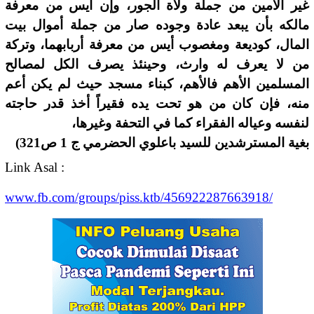
غير الأمين من جملة ولاة الجور، وإن أيس من معرفة
مالكه بأن يبعد عادة وجوده صار من جملة أموال بيت
المال، كوديعة ومغصوب أيس من معرفة أربابهما، وتركة
من لا يعرف له وارث، وحينئذ يصرف الكل لمصالح
المسلمين الأهم فالأهم، كبناء مسجد حيث لم يكن أعم
منه، فإن كان من هو تحت يده فقيراً أخذ قدر حاجته
لنفسه وعياله الفقراء كما في التحفة وغيرها،
(بغية المسترشدين للسيد باعلوي الحضرمي ج 1 ص321
Link Asal :
www.fb.com/groups/piss.ktb/456922287663918/