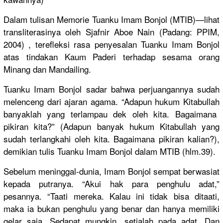
Dalam tulisan Memorie Tuanku Imam Bonjol (MTIB)—lih
at
transliter
asinya oleh Sjafnir Aboe Nain (Padang: PPIM,
2004) , terefleksi
rasa penyesalan
Tuanku Imam Bonjol
atas tindakan Kaum Paderi terhadap sesama orang
Minang dan Mandailing
.
Tuanku Imam Bonjol sadar bahwa perjuangan
nya sudah
melenceng dari ajaran agama. “Adapun hukum Kitabullah
banyaklah yang terlampau dek oleh kita. Bagaimana
pikiran kita?” (Adapun banyak hukum Kitabullah
yang
sudah terlangkah
i oleh kita. Bagaimana pikiran kalian?),
demikian tulis Tuanku Imam Bonjol dalam MTIB (hlm.39).
Sebelum meninggal-
dunia, Imam Bonjol sempat berwasiat
kepada putranya. “Akui hak para penghulu adat,”
pesannya. “Taati mereka. Kalau ini tidak bisa ditaati,
maka ia bukan penghulu yang benar dan hanya memiliki
gelar saja. Sedapat mungkin, setialah pada adat. Dan