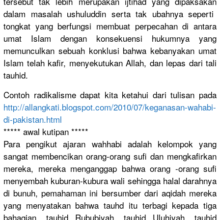
tersebut tak lebih merupakan ijtihad yang dipaksakan
dalam masalah ushuluddin
serta tak ubahnya seperti
tongkat yang berfungsi membuat perpecahan
di antara
umat Islam dengan konsekuens
i hukumnya yang
memunculka
n sebuah konklusi bahwa kebanyakan
umat
Islam telah kafir, menyekutuk
an Allah, dan lepas dari tali
tauhid.
Contoh radikalism
e dapat kita ketahui dari tulisan pada
http://
allangkati.
blogspot.c
om/2010/
07/
keganasan-w
ahabi-
di-p
akistan.ht
ml
***** awal kutipan *****
Para pengikut ajaran wahhabi adalah kelompok yang
sangat membencika
n orang-oran
g sufi dan mengkafirk
an
mereka, mereka menganggap
bahwa orang -orang sufi
menyembah kuburan-ku
bura wali sehingga halal darahnya
di bunuh, pemahaman ini bersumber dari aqidah mereka
yang menyatakan
bahwa tauhd itu terbagi kepada tiga
bahagian, tauhid Rububiyah,
tauhid Uluhiyah, tauhid