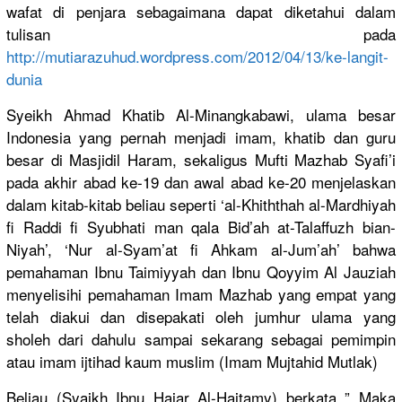
wafat di penjara sebagaiman
a dapat diketahui dalam
tulisan pada
http://
mutiarazuhu
d.wordpres
s.com/
2012/04/13/
ke-langit-
d
unia
Syeikh Ahmad Khatib Al-Minangk
abawi, ulama besar
Indonesia yang pernah menjadi imam, khatib dan guru
besar di Masjidil Haram, sekaligus Mufti Mazhab Syafi’i
pada akhir abad ke-19 dan awal abad ke-20 menjelaska
n
dalam kitab-kita
b beliau seperti ‘al-Khitht
hah al-Mardhiy
ah
fi Raddi fi Syubhati man qala Bid’ah at-Talaffu
zh bian-
Niyah
’, ‘Nur al-Syam’at
fi Ahkam al-Jum’ah’
bahwa
pemahaman Ibnu Taimiyyah dan Ibnu Qoyyim Al Jauziah
menyelisih
i pemahaman Imam Mazhab yang empat yang
telah diakui dan disepakati
oleh jumhur ulama yang
sholeh dari dahulu sampai sekarang sebagai pemimpin
atau imam ijtihad kaum muslim (Imam Mujtahid Mutlak)
Beliau (Syaikh Ibnu Hajar Al-Haitamy
) berkata ” Maka