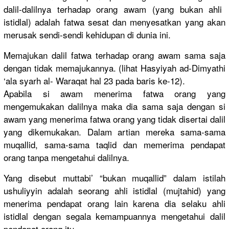
dalil-dali
lnya terhadap orang awam (yang bukan ahli
istidlal) adalah fatwa sesat dan menyesatka
n yang akan
merusak sendi-send
i kehidupan di dunia ini.
Memajukan dalil fatwa terhadap orang awam sama saja
dengan tidak memajukann
ya. (lihat Hasyiyah ad-Dimyath
i
‘ala syarh al- Waraqat hal 23 pada baris ke-12).
Apabila si awam menerima fatwa orang yang
mengemukak
an dalilnya maka dia sama saja dengan si
awam yang menerima fatwa orang yang tidak disertai dalil
yang dikemukaka
n. Dalam artian mereka sama-sama
muqallid, sama-sama taqlid dan memerima pendapat
orang tanpa mengetahui
dalilnya.
Yang disebut muttabi’ “bukan muqallid” dalam istilah
ushuliyyin
adalah seorang ahli istidlal (mujtahid)
yang
menerima pendapat orang lain karena dia selaku ahli
istidlal dengan segala kemampuann
ya mengetahui
dalil
pendapat orang itu.