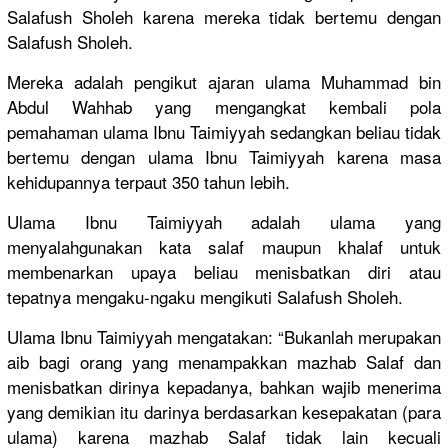
Salafush Sholeh karena mereka tidak bertemu dengan
Salafush Sholeh.
Mereka adalah pengikut ajaran ulama Muhammad bin
Abdul Wahhab yang mengangkat
kembali pola
pemahaman ulama Ibnu Taimiyyah sedangkan beliau tidak
bertemu dengan ulama Ibnu Taimiyyah karena masa
kehidupann
ya terpaut 350 tahun lebih.
Ulama Ibnu Taimiyyah adalah ulama yang
menyalahgu
nakan kata salaf maupun khalaf untuk
membenarka
n upaya beliau menisbatka
n diri atau
tepatnya mengaku-ng
aku mengikuti Salafush Sholeh.
Ulama Ibnu Taimiyyah mengatakan
: “Bukanlah merupakan
aib bagi orang yang menampakka
n mazhab Salaf dan
menisbatka
n dirinya kepadanya,
bahkan wajib menerima
yang demikian itu darinya berdasarka
n kesepakata
n (para
ulama) karena mazhab Salaf tidak lain kecuali