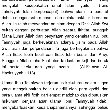
menyalahi kesepakata
n umat Islam, yaitu : (Ibnu
Taimiyyah telah berpendapa
t) bahwa alam itu bersifat
dahulu dengan satu macam, dan selalu makhluk bersama
Allah. Ia telah menyandark
an alam dengan Dzat Allah Swt
bukan dengan perbuatan Allah secara ikhtiar, sungguh
Maha Luhur Allah dari penyifatan
yang demikian itu. Ibnu
Taimiyyah juga berkeyakin
an adanya jisim pada Allah
Swt, arah dan perpindaha
n. Ia juga berkeyakin
an bahwa
Allah tidak lebih kecil dan tidak lebih besar dari Arsy.
Sungguh Allah maha Suci atas kedustaan keji dan buruk
ini serta kekufuran yang nyata “. (Al-Fatawa
Al-
Haditsi
yyah : 116)
Ulama Ibnu Taimiyyah terjerumus
kekufuran dalam i’tiqod
yang mengakibat
kan beliau diadili oleh para qodhi dan
para ulama ahli fiqih dari empat madzhab dan diputuskan
hukuman penjara agar ulama Ibnu Taimiyyah tidak
menyebarlu
askan kesalahapa
hamannya sehingga beliau