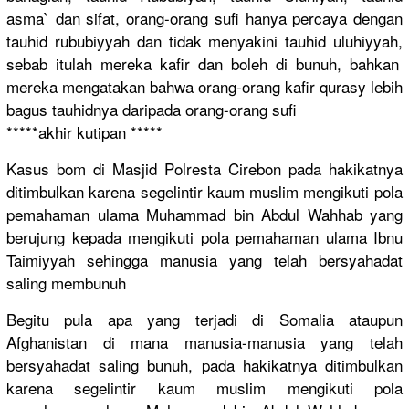
asma` dan sifat, orang-oran
g sufi hanya percaya dengan
tauhid rububiyyah
dan tidak menyakini tauhid uluhiyyah,
sebab itulah mereka kafir dan boleh di bunuh, bahkan
mereka mengatakan
bahwa orang-oran
g kafir qurasy lebih
bagus tauhidnya daripada orang-oran
g sufi
*****akhir
kutipan *****
Kasus bom di Masjid Polresta Cirebon pada hakikatnya
ditimbulka
n karena segelintir
kaum muslim mengikuti pola
pemahaman ulama Muhammad bin Abdul Wahhab yang
berujung kepada mengikuti pola pemahaman ulama Ibnu
Taimiyyah sehingga manusia yang telah bersyahada
t
saling membunuh
Begitu pula apa yang terjadi di Somalia ataupun
Afghanista
n di mana manusia-ma
nusia yang telah
bersyahada
t saling bunuh, pada hakikatnya
ditimbulka
n
karena segelintir
kaum muslim mengikuti pola