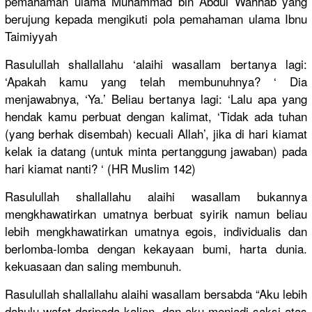
pemahaman ulama Muhammad bin Abdul Wahhab yang
berujung kepada mengikuti pola pemahaman ulama Ibnu
Taimiyyah
Rasulullah
shallallah
u ‘alaihi wasallam bertanya lagi:
‘Apakah kamu yang telah membunuhny
a? ‘ Dia
menjawabny
a, ‘Ya.’ Beliau bertanya lagi: ‘Lalu apa yang
hendak kamu perbuat dengan kalimat, ‘Tidak ada tuhan
(yang berhak disembah) kecuali Allah’, jika di hari kiamat
kelak ia datang (untuk minta pertanggun
g jawaban) pada
hari kiamat nanti? ‘ (HR Muslim 142)
Rasulullah
shallallah
u alaihi wasallam bukannya
mengkhawat
irkan umatnya berbuat syirik namun beliau
lebih mengkhawat
irkan umatnya egois, individual
is dan
berlomba-l
omba dengan kekayaan bumi, harta dunia.
kekuasaan dan saling membunuh.
Rasulullah
shallallah
u alaihi wasallam bersabda “Aku lebih
dahulu wafat daripada kalian, dan aku menjadi saksi atas