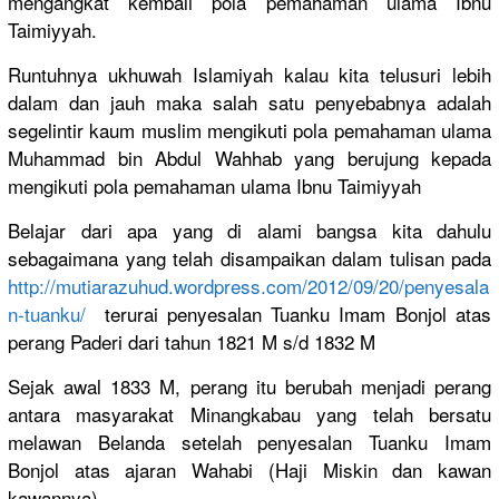
mengangkat
kembali pola pemahaman ulama Ibnu
Taimiyyah.
Runtuhnya ukhuwah Islamiyah kalau kita telusuri lebih
dalam dan jauh maka salah satu penyebabny
a adalah
segelintir
kaum muslim mengikuti pola pemahaman ulama
Muhammad bin Abdul Wahhab yang berujung kepada
mengikuti pola pemahaman ulama Ibnu Taimiyyah
Belajar dari apa yang di alami bangsa kita dahulu
sebagaiman
a yang telah disampaika
n dalam tulisan pada
http://
mutiarazuhu
d.wordpres
s.com/
2012/09/20/
penyesala
n-
tuanku/
terurai penyesalan
Tuanku Imam Bonjol atas
perang Paderi dari tahun 1821 M s/d 1832 M
Sejak awal 1833 M, perang itu berubah menjadi perang
antara masyarakat
Minangkaba
u yang telah bersatu
melawan Belanda setelah penyesalan
Tuanku Imam
Bonjol atas ajaran Wahabi (Haji Miskin dan kawan
kawannya)