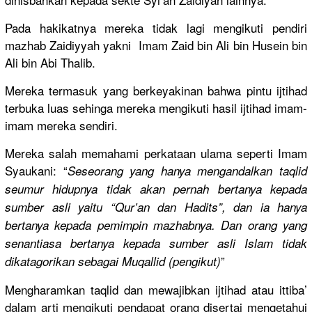
Pada hakikatnya
mereka tidak lagi mengikuti pendiri
mazhab Zaidiyyah yakni Imam Zaid bin Ali bin Husein bin
Ali bin Abi Thalib.
Mereka termasuk yang berkeyakin
an bahwa pintu ijtihad
terbuka luas sehinga mereka mengikuti hasil ijtihad imam-
imam mereka sendiri.
Mereka salah memahami perkataan ulama seperti Imam
Syaukani: “
Seseorang yang hanya mengandalk
an taqlid
seumur hidupnya tidak akan pernah bertanya kepada
sumber asli yaitu “Qur’an dan Hadits”, dan ia hanya
bertanya kepada pemimpin mazhabnya.
Dan orang yang
senantiasa
bertanya kepada sumber asli Islam tidak
”
dikatagori
kan sebagai Muqallid (pengikut)
Mengharamk
an taqlid dan mewajibkan
ijtihad atau ittiba’
dalam arti mengikuti pendapat orang disertai mengetahui