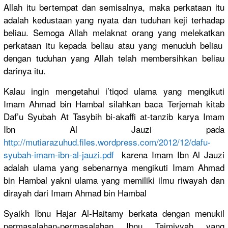
Allah itu bertempat dan semisalnya
, maka perkataan itu
adalah kedustaan yang nyata dan tuduhan keji terhadap
beliau. Semoga Allah melaknat orang yang melekatkan
perkataan itu kepada beliau atau yang menuduh beliau
dengan tuduhan yang Allah telah membersihk
an beliau
darinya itu.
Kalau ingin mengetahui
i’tiqod ulama yang mengikuti
Imam Ahmad bin Hambal silahkan baca Terjemah kitab
Daf’u Syubah At Tasybih bi-akaffi at-tanzib karya Imam
Ibn Al Jauzi pada
http://
mutiarazuhu
d.files.wo
rdpress.co
m/2012/12/
dafu-
syubah
-imam-ibn-
al-jauzi.p
df
karena Imam Ibn Al Jauzi
adalah ulama yang sebenarnya
mengikuti Imam Ahmad
bin Hambal yakni ulama yang memiliki ilmu riwayah dan
dirayah dari Imam Ahmad bin Hambal
Syaikh Ibnu Hajar Al-Haitamy
berkata dengan menukil
permasalah
an-permasa
lahan Ibnu Taimiyyah yang