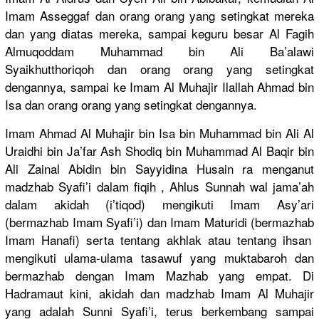
Imam Asseggaf dan orang orang yang setingkat mereka
dan yang diatas mereka, sampai keguru besar Al Fagih
Almuqoddam
Muhammad bin Ali Ba’alawi
Syaikhutth
oriqoh dan orang orang yang setingkat
dengannya,
sampai ke Imam Al Muhajir Ilallah Ahmad bin
Isa dan orang orang yang setingkat dengannya.
Imam Ahmad Al Muhajir bin Isa bin Muhammad bin Ali Al
Uraidhi bin Ja’far Ash Shodiq bin Muhammad Al Baqir bin
Ali Zainal Abidin bin Sayyidina Husain ra menganut
madzhab Syafi’i dalam fiqih , Ahlus Sunnah wal jama’ah
dalam akidah (i’tiqod) mengikuti Imam Asy’ari
(bermazhab
Imam Syafi’i) dan Imam Maturidi (bermazhab
Imam Hanafi) serta tentang akhlak atau tentang ihsan
mengikuti ulama-ulam
a tasawuf yang muktabaroh
dan
bermazhab dengan Imam Mazhab yang empat. Di
Hadramaut kini, akidah dan madzhab Imam Al Muhajir
yang adalah Sunni Syafi’i, terus berkembang
sampai