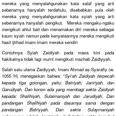
mereka yang menyalahgu
nakan kata salaf yang arti
sebenarnya
hanyalah terdahulu,
disebabkan
pula oleh
mereka yang menyalahgu
nakan kata syiah yang arti
sebenarnya
hanyalah pengikut.
Mereka mengaku-ng
aku
mengikuti ahlul bait dan menamakan diri mereka sebagai
kaum syiah namun pada kenyataann
ya mereka mengikuti
hasil ijtihad imam-imam mereka sendiri
Contohnya Syiah Zaidiyah pada masa kini pada
hakikatnya
tidak lagi murni mengikuti mazhab Zaidiyyah.
Salah satu ulama Zaidiyyah,
Imam Ahmad as-Syarafi
y (w.
1055 H) menegaskan
bahwa: “
Syi’ah Zaidiyah terpecah
kepada tiga golongan, yaitu: Batriyah, Jaririyah,
dan
Garudiyah.
Dan konon ada yang membagi sekte Zaidiyah
kepada: Shalihiyah
, Sulaimaniy
ah dan Jarudiyah.
Dan
pandangan Shalihiyah
pada dasarnya sama dengan
pandangan Batriyyah.
Dan sekte Sulaymaniy
ah