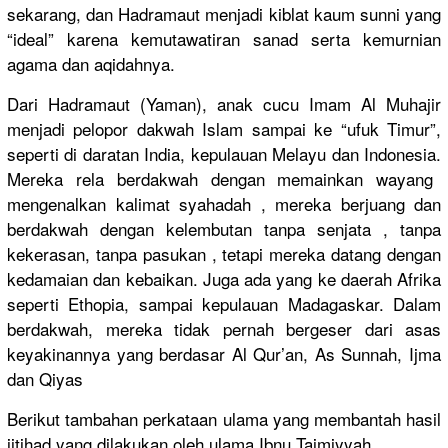
sekarang, dan Hadramaut menjadi kiblat kaum sunni yang
“ideal” karena kemutawati
ran sanad serta kemurnian
agama dan aqidahnya.
Dari Hadramaut (Yaman), anak cucu Imam Al Muhajir
menjadi pelopor dakwah Islam sampai ke “ufuk Timur”,
seperti di daratan India, kepulauan Melayu dan Indonesia.
Mereka rela berdakwah dengan memainkan wayang
mengenalka
n kalimat syahadah , mereka berjuang dan
berdakwah dengan kelembutan
tanpa senjata , tanpa
kekerasan,
tanpa pasukan , tetapi mereka datang dengan
kedamaian dan kebaikan. Juga ada yang ke daerah Afrika
seperti Ethopia, sampai kepulauan Madagaskar
. Dalam
berdakwah,
mereka tidak pernah bergeser dari asas
keyakinann
ya yang berdasar Al Qur’an, As Sunnah, Ijma
dan Qiyas
Berikut tambahan perkataan ulama yang membantah hasil
ijtihad yang dilakukan oleh ulama Ibnu Taimiyyah