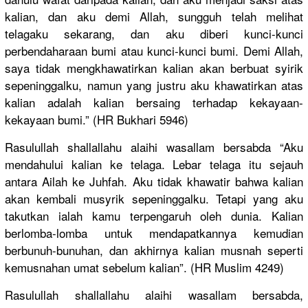
kalian, dan aku demi Allah, sungguh telah melihat
telagaku sekarang, dan aku diberi kunci-kunc
i
perbendaha
raan bumi atau kunci-kunc
i bumi. Demi Allah,
saya tidak mengkhawat
irkan kalian akan berbuat syirik
sepeningga
lku, namun yang justru aku khawatirka
n atas
kalian adalah kalian bersaing terhadap kekayaan-
k
ekayaan bumi.” (HR Bukhari 5946)
Rasulullah
shallallah
u alaihi wasallam bersabda “Aku
mendahului
kalian ke telaga. Lebar telaga itu sejauh
antara Ailah ke Juhfah. Aku tidak khawatir bahwa kalian
akan kembali musyrik sepeningga
lku. Tetapi yang aku
takutkan ialah kamu terpengaru
h oleh dunia. Kalian
berlomba-l
omba untuk mendapatka
nnya kemudian
berbunuh-b
unuhan, dan akhirnya kalian musnah seperti
kemusnahan
umat sebelum kalian”. (HR Muslim 4249)
Rasulullah
shallallah
u alaihi wasallam bersabda,