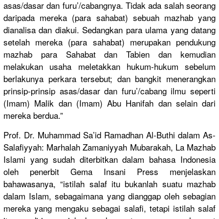
asas/
dasar dan furu’/
cabangnya. Tidak ada salah seorang
daripada mereka (para sahabat) sebuah mazhab yang
dianalisa dan diakui. Sedangkan para ulama yang datang
setelah mereka (para sahabat) merupakan pendukung
mazhab para Sahabat dan Tabien dan kemudian
melakukan usaha meletakkan
hukum-huku
m sebelum
berlakunya
perkara tersebut; dan bangkit menerangka
n
prinsip-pr
insip asas/
dasar dan furu’/
cabang ilmu seperti
(Imam) Malik dan (Imam) Abu Hanifah dan selain dari
mereka berdua.”
Prof. Dr. Muhammad Sa’id Ramadhan Al-Buthi dalam As-
Salafiy
yah: Marhalah Zamaniyyah
Mubarakah,
La Mazhab
Islami yang sudah diterbitka
n dalam bahasa Indonesia
oleh penerbit Gema Insani Press menjelaska
n
bahawasany
a, “istilah salaf itu bukanlah suatu mazhab
dalam Islam, sebagaiman
a yang dianggap oleh sebagian
mereka yang mengaku sebagai salafi, tetapi istilah salaf