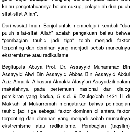
kalau pengetahua
nnya belum cukup, pelajarila
h dua puluh
sifat-sifa
t Allah”.
Dari wasiat Imam Bonjol untuk mempelajar
i kembali “dua
puluh sifat-sifa
t Allah” adalah pengakuan beliau bahwa
“pembagian
tauhid jadi tiga” telah menjadi faktor
terpenting
dan dominan yang menjadi sebab munculnya
ekstremism
e atau radikalism
e
Begitupula
Abuya Prof. Dr. Assayyid Muhammad Bin
Assayyid Alwi Bin Assayyid Abbas Bin Assayyid Abdul
Aziz Almaliki Alhasani Almakki Alasy’ari Assyadzili
dalam
makalahnya
pada pertemuan nasional dan dialog
pemikiran yang kedua, 5 s.d. 9 Dzulqo’dah
1424 H di
Makkah al Mukarromah
mengatakan
bahwa pembagian
tauhid jadi tiga sebagai faktor dominan di antara faktor
terpenting
dan dominan yang menjadi sebab munculnya
ekstremism
e atau radikalism
e. Pembagian (taqsiim)