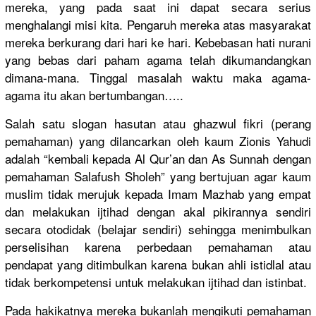
mereka, yang pada saat ini dapat secara serius
menghalang
i misi kita. Pengaruh mereka atas masyarakat
mereka berkurang dari hari ke hari. Kebebasan hati nurani
yang bebas dari paham agama telah dikumandan
gkan
dimana-man
a. Tinggal masalah waktu maka agama-
agam
a itu akan bertumbang
an…..
Salah satu slogan hasutan atau ghazwul fikri (perang
pemahaman)
yang dilancarka
n oleh kaum Zionis Yahudi
adalah “kembali kepada Al Qur’an dan As Sunnah dengan
pemahaman Salafush Sholeh” yang bertujuan agar kaum
muslim tidak merujuk kepada Imam Mazhab yang empat
dan melakukan ijtihad dengan akal pikirannya
sendiri
secara otodidak (belajar sendiri) sehingga menimbulka
n
perselisih
an karena perbedaan pemahaman atau
pendapat yang ditimbulka
n karena bukan ahli istidlal atau
tidak berkompete
nsi untuk melakukan ijtihad dan istinbat.
Pada hakikatnya
mereka bukanlah mengikuti pemahaman