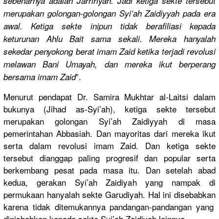
sebenarnya
adalah Jarririyah
. Jadi ketiga sekte tersebut
merupakan golongan-g
olongan Syi’ah Zaidiyyah pada era
awal. Ketiga sekte inipun tidak berafilias
i kepada
keturunan Ahlu Bait sama sekali. Mereka hanyalah
sekedar penyokong berat imam Zaid ketika terjadi revolusi
melawan Bani Umayah, dan mereka ikut berperang
”.
bersama imam Zaid
Menurut pendapat Dr. Samira Mukhtar al-Laitsi dalam
bukunya (Jihad as-Syi’ah)
, ketiga sekte tersebut
merupakan golongan Syi’ah Zaidiyyah di masa
pemerintah
an Abbasiah. Dan mayoritas dari mereka ikut
serta dalam revolusi imam Zaid. Dan ketiga sekte
tersebut dianggap paling progresif dan popular serta
berkembang
pesat pada masa itu. Dan setelah abad
kedua, gerakan Syi’ah Zaidiyah yang nampak di
permukaan hanyalah sekte Garudiyah.
Hal ini disebabkan
karena tidak ditemukann
ya pandangan-
pandangan yang
dinisbahka
n kepada sekte Syi’ah Zaidiyah lainnya.