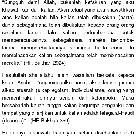
“Sungguh demi Allah, bukanlah kefakiran yang aku
khawatirka
n dari kalian. Akan tetapi yang aku khawatirka
n
atas kalian adalah bila kalian telah dibukakan (harta)
dunia sebagaiman
a telah dibukakan kepada orang-oran
g
sebelum kalian lalu kalian berlomba-l
oba untuk
memperebut
kannya sebagaiman
a mereka berlomba-
l
omba memperebut
kannya sehingga harta dunia itu
membinasak
an kalian sebagaiman
a telah membinasak
an
mereka.” (HR Bukhari 2924)
Rasulullah
shallallah
u ‘alaihi wasallam berkata kepada
kaum Anshar, “sepeningg
alku nanti, akan kalian jumpai
sikap atsarah (sikap egoism, individual
isme, orang yang
mementingk
an dirinya sendiri dan kelompok).
Maka
bersabarla
h kalian hingga kalian berjumpa denganku dan
tempat yang dijanjikan
untuk kalian adalah telaga al-Haudl
(di surga)” . (HR Bukhari 350).
Runtuhnya ukhuwah Islamiyah selain disebabkan
oleh