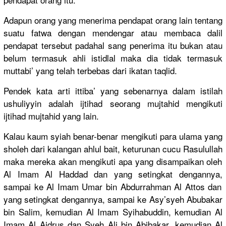
Adapun orang yang menerima pendapat orang lain tentang
suatu fatwa dengan mendengar atau membaca dalil
pendapat tersebut padahal sang penerima itu bukan atau
belum termasuk ahli istidlal maka dia tidak termasuk
muttabi’ yang telah terbebas dari ikatan taqlid.
Pendek kata arti ittiba’ yang sebenarnya
dalam istilah
ushuliyyin
adalah ijtihad seorang mujtahid mengikuti
ijtihad mujtahid yang lain.
Kalau kaum syiah benar-bena
r mengikuti para ulama yang
sholeh dari kalangan ahlul bait, keturunan cucu Rasulullah
maka mereka akan mengikuti apa yang disampaika
n oleh
Al Imam Al Haddad dan yang setingkat dengannya,
sampai ke Al Imam Umar bin Abdurrahma
n Al Attos dan
yang setingkat dengannya,
sampai ke Asy’syeh Abubakar
bin Salim, kemudian Al Imam Syihabuddi
n, kemudian Al
Imam Al Aidrus dan Syeh Ali bin Abibakar, kemudian Al