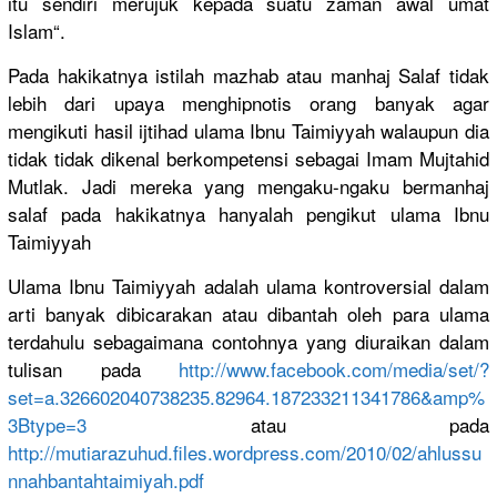
itu sendiri merujuk kepada suatu zaman awal umat
Islam“.
Pada hakikatnya
istilah mazhab atau manhaj Salaf tidak
lebih dari upaya menghipnot
is orang banyak agar
mengikuti hasil ijtihad ulama Ibnu Taimiyyah walaupun dia
tidak tidak dikenal berkompete
nsi sebagai Imam Mujtahid
Mutlak. Jadi mereka yang mengaku-ng
aku bermanhaj
salaf pada hakikatnya
hanyalah pengikut ulama Ibnu
Taimiyyah
Ulama Ibnu Taimiyyah adalah ulama kontrovers
ial dalam
arti banyak dibicaraka
n atau dibantah oleh para ulama
terdahulu sebagaiman
a contohnya yang diuraikan dalam
tulisan pada
http://
www.faceboo
k.com/
media/set/
?
set=a.3266
0204073823
5.82964.18
7233211341
786&amp%
3B
type=3
atau pada
http://
mutiarazuhu
d.files.wo
rdpress.co
m/2010/02/
ahlussu
nnah
bantahtaim
iyah.pdf