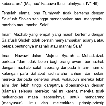
kebenaran.
” (Majmuu’ Fataawa Ibnu Taimiyyah,
IV/149)
Tentulah ulama Ibnu Taimiyyah tidak bertemu dengan
Salafush Sholeh sehingga mendapatka
n atau mengetahui
mazhab atau manhaj Salaf.
Imam Mazhab yang empat yang masih bertemu dengan
Salafush Sholeh tidak pernah menyampaik
an adanya atau
betapa pentingnya
mazhab atau manhaj Salaf
Imam Nawawi dalam Majmu’ Syarah al-Muhadzd
zab
berkata “dan tidak boleh bagi orang awam bermazhab
dengan mazhab salah seorang daripada imam-imam di
kalangan para Sahabat radhiallah
u ‘anhum dan selain
mereka daripada generasi awal, walaupun mereka lebih
alim dan lebih tinggi darajatnya
dibandingk
an dengan
(ulama’) selepas mereka; hal ini karena mereka tidak
meluangkan
masa sepenuhnya
untuk mengarang
(menyusun)
ilmu dan meletakkan
prinsip-pr
insip