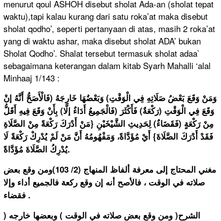
menurut qoul ASHOH disebut sholat Ada-an (sholat tepat
waktu),tapi kalau kurang dari satu roka’at maka disebut
sholat qodho’, seperti pertanyaan di atas, masih 2 roka’at
yang di waktu ashar, maka disebut sholat ADA’ bukan
Sholat Qodho’. Shalat tersebut termasuk sholat adaa`
sebagaimana keterangan dalam kitab Syarh Mahalli ‘alal
Minhaaj 1/143 :
وَمَنْ وَقَعَ بَعْضُ صَلَاتِهِ فِي الْوَقْتِ) وَبَعْضُهَا خَارِجَهُ (فَالْأَصَحُّ أَنَّهُ إنْ
وَقَعَ فِي الْوَقْتِ (رَكْعَةٌ) فَأَكْثَرَ (فَالْجَمِيعُ أَدَاءٌ إلَّا) بِأَنْ وَقَعَ فِيهِ أَقَلُّ
مِنْ رَكْعَةٍ (فَقَضَاءٌ) لِحَدِيثِ الشَّيْخَيْنِ {مَنْ أَدْرَكَ رَكْعَةً مِنْ الصَّلَاةِ
فَقَدْ أَدْرَكَ الصَّلَاةَ} أَيْ مُؤَدَّاةً، وَمَفْهُومُهُ أَنَّ مَنْ لَمْ يُدْرِكْ رَكْعَةً لَا
يُدْرِكُ الصَّلَاةَ مُؤَدَّاةً.
مغني المحتاج إلى معرفة ألفاظ المنهاج (2/ 103)ومن وقع بعض
صلاته في الوقت ، فالأصح أنه إن وقع ركعة فالجميع أداء وإلا
فقضاء .
الشرح( ومن وقع بعض صلاته في الوقت ) وبعضها خارجه (