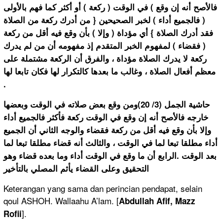
فالأصح أنه إن وقع ) في الوقت ( ركعة ) أو أكثر كما فهم بالأولى
( فالجميع أداء ) لخبر الصحيحين { من أدرك ركعة من الصلاة
فقد أدرك الصلاة } أي مؤداة ( وإلا ) بأن وقع فيه أقل من ركعة
( فقضاء ) لمفهوم الخبر المتقدم إذ مفهومه أن من لم يدرك
ركعة لا يدرك الصلاة مؤداة ، والفرق أن الركعة مشتملة على
معظم أفعال الصلاة ، وغالب ما بعدها كالتكرار لها فكان تابعا لها
.
حاشية الجمل (3/ 20)ومن وقع بعض صلاته في الوقت وبعضها
خارجه فالأصح أنه إن وقع في الوقت ركعة فأكثر فالجميع أداء
وإلا بأن وقع فيه أقل من ركعة فقضاء والوجه الثاني أن الجميع
أداء مطلقا تبعا لما في الوقت ، والثالث أنه قضاء مطلقا تبعا لما
بعد الوقت .الرابع أن ما وقع في الوقت أداء وما بعده قضاء وهو
التحقيق وعلى القضاء يأثم المصلي بالتأخير
Keterangan yang sama dan perincian pendapat, selain
qoul ASHOH. Wallaahu A’lam. [
Abdullah Afif, Mazz
].
Rofii