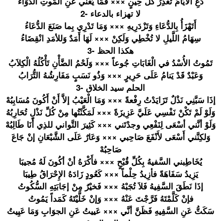
دَعِ الأَيَّامَ
تَغْدِرُ كُلَّ حِينٍ ××× فَمَا يُغْني عَنِ المَوتِ الدَّوَاءُ
2- لا تهزاء بالدعاء
أَتَهْزَأُ
بِالدُّعَا
ءِ وَتَزْدَرِ
يهِ ××× وَمَا تَدْرِي بِما صَنَعَ الدُّعَاءُ
سِهَامُ اللَّيلِ لا تُخْطِي وَلَكِنْ ××× لَهَا أَمَدٌ وَللأمَدِ انْقِضَاءُ
3- هكذا الحظ
تَمُوتُ الأُسْدُ في الْغَابَات
ِ جُوعاً ××× وَلَحْمُ الضَّأْنِ تَأْكُلُهُ
الْكِلاَبُ
وَعَبْدٌ قَدْ يَنامُ عَلَى حَرِيرٍ ××× وَذُو نَسَبٍ مَفَارِشُه
ُ التُّرَابُ
3- الحلم سيد الخلاق
إذَا سَبَّنِي نَذْلٌ تَزَايَدْت
ُ رِفْعةً ××× وَمَا الْعَيْبُ إلاَّ أَنْ أَكُونَ مُسَابِبُه
وَلَوْ لَمْ تَكْنْ نَفْسِي عَلَيَّ عَزِيزَةً ××× لَمَكَّنْت
ُها مِنْ كُلِّ نَذْلٍ تُحَارِبُه
وَلَوْ أنَّني أسْعَى لِنَفْعِي وجدْتَني ××× كَثِيرَ التَّواني للذِي أَنَا طَالِبُهْ
وَلكِنَّني
أَسْعَى لأَنْفَعَ صَاحِبي ××× وَعَارٌ عَلَى الشَّبْعَا
نِ إنْ جَاعَ
صَاحِبُهْ
يُخَاطِبني
السَّفيهُ بِكُلِّ قُبْحٍ ××× فأَكْرَهُ أنْ أكُونَ لَهُ مُجيبَا
يَزِيدُ سَفَاهَةً فأزِيدُ حِلْماً ××× كَعُودٍ زَادَهُ الإِحْرَاق
ُ طِيبَا
إذَا نَطَقَ السَّفِيهُ
فَلاَ تُجَبْهُ ××× فَخيْرٌ مِنْ إجَابَتِهِ
السُّكُوتُ
فإنْ كَلَّمْتَه
ُ فَرَّجْتَ عَنْهُ ××× وَإنْ خَلَّيْتَه
ُ كَمَداً يَمُوتُ
سَكَتُّ عَنِ السَّفِيهِ
فَظَنَّ أنَّي ××× عَييتُ عَنِ الجوَابِ وَمَا عَيِيتُ