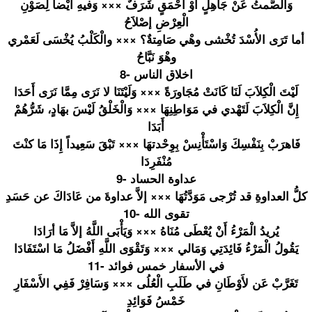
وَالصَّمتُ
عَنْ جَاهِلٍ أَوْ أحْمَقٍ شَرَفٌ ××× وَفيهِ أيْضاً لِصَوْنِ
الْعِرْضِ إصْلاَحُ
أما تَرَى الأُسْدَ تُخْشى وهْي صَامِتةٌ؟ ××× والْكَلْبُ
يُخْسَى لَعَمْري
وهْوَ نَبَّاحُ
8- اخلاق الناس
لَيْتَ الْكِلاَبَ
لَنَا كَانَتْ مُجَاورَةً
××× وَلَيْتَنَ
ا لا نَرَى مِمَّا نَرَى أَحَدَا
إِنَّ الْكِلاَبَ
لَتَهْدي في مَوَاطِنِه
َا ××× وَالْخَلْق
ُ لَيْسَ بهَادٍ، شَرُّهُمْ
أَبَدَا
فَاهرَبْ بِنَفْسِكَ
وَاسْتَأْن
ِسْ بِوِحْدتهَ
ا ××× تَبْقَ سَعِيداً إِذَا مَا كنْتَ
مُنْفَرِدَ
ا
9- عداوة الحساد
كلُّ العداوةِ قد تُرْجى مَوَدَّتُه
َا ××× إلاَّ عداوةَ من عَادَاكَ عن حَسَدِ
10- تقوى الله
يُريدُ الْمَرْءُ أَنْ يُعْطَى مُنَاهُ ××× وَيَأْبَى اللَّهُ إلاَّ مَا أرَادَا
يَقُولُ الْمَرْءُ فَائِدَتِي
وَمَالي ××× وَتَقْوَى اللَّهِ أَفْضَلُ مَا اسْتَفَادَ
ا
11- في الأسفار خمس فوائد
تَغَرَّبْ عَن لأَوْطَانِ
في طَلَبِ الْعُلُى ××× وَسَافِرْ فَفِي الأَسْفَار
خَمْسُ فَوَائِدِ