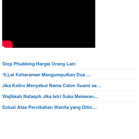
Stop Phubbing Hargai Orang Lain
‘ILLat Keharaman Mengumpulkan Dua …
Jika Keliru Menyebut Nama Calon Suami sa…
Wajibkah Nafaqoh Jika Istri Suka Melawan…
Solusi Atas Pernikahan Wanita yang Ditin…