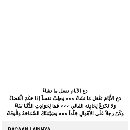
دع الأيام تفعل ما تشاءُ
دَعِ الأَيَّامَ
تَفْعَل مَا تَشَاءُ ××× وَطِبْ نَفساً إذَا حَكَمَ الْقَضاءُ
وَلا تَجْزَعْ لِحَادِثة الليالي ××× فَمَا لِحَوَادِث
ِ الدُّنْيَا
بَقَاءُ
وَكُنْ رَجلاً عَلَى الأَهْوَال
ِ جَلْداً ××× وَشِيْمَتُ
كَ السَّمَاحَ
ةُ وَالْوَفَا
ءُ
BACAAN LAINNYA