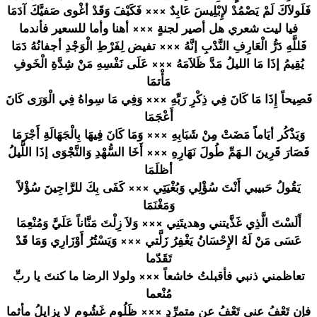
فَلَولاَكَ
لَمْ يَصْمُدْ لإِبْلِيسَ
عَابِدٌ ××× فَكَيْفَ وَقَدْ أغْوى صَفيَّكَ آدَمَا
فيا ليت شعري هل أصير لجنةٍ ××× أهنا وأما للسعير فأندما
فَللَّهِ دَرُّ الْعَارِفِ
النَّدْبِ إنَّهُ ××× تفيض لِفَرْطِ الْوَجْدِ أجفانُهُ دَمَا
يُقِيمُ إذَا مَا الليلُ مَدَّ ظَلاَمَهُ ××× عَلَى نَفْسِهِ مَنْ شِدَّةِ الْخَوفِ
مَأْتمَا
فَصِيحاً إِذَا مَا كَانَ فِي ذِكْرِ رَبِّهِ ××× وَفِي مَا سِواهُ فِي الْوَرَى كَانَ
أَعْجَمَا
وَيَذْكُر أيَاماً مَضَتْ مِنْ شَبَابِهِ ××× وَمَا كَانَ فِيهَا بِالْجَهَا
لَةِ أَجْرَمَا
فَصَارَ قَرِينَ الـهَمِّ طُولَ نَهَارِهِ ××× أَخَا السُّهْدِ وَالنَّجْو
َى إذَا اللَّيلُ
أظلَمَا
يَقُولُ حَبيبي أَنْتَ سُؤْلِي وَبُغْيَتِ
ي ××× كَفَى بِكَ للرَّاجِين
َ سُؤْلاً
وَمَغْنَمَ
ا
أَلَسْتَ الَّذِي غَذَّيتني وهديتَنِي ××× وَلاَ زِلْتَ مَنَّاناً عَلَيَّ وَمُنْعِمَ
ا
عَسَى مَنْ لَهُ الإِحْسَان
ُ يَغْفِرُ زَلَّتي ××× وَيَسْتُرُ
أَوْزَارِي
وَمَا قَدْ
تَقَدّما
تعاظمني ذنبي فأقبلتُ خاشعاً ××× ولولا الرضا ما كنتَ يا ربِّ
مُنْعما
فإن تَعْفُ عني تَعْفُ عن متمرِّدٍ ××× ظَلُومٍ غَشُومٍ لا يزايلُ مأثما