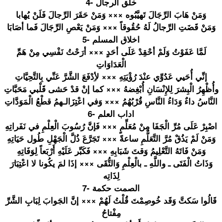
4- خلق الرجال
وَمَنْ هَابَ الرِّجَالَ
تَهيَّبُوه
××× وَمَنْ حَقَرَ الرِّجالَ فَلَنْ يُهابا
وَمَنْ قَضَتِ الرِّجالُ لَهُ حُقُوقاً ××× وَمَنْ يَعْصِ الرِّجَالَ
فَما أصَابَا
5- اخلاق المسلم
لَمَّا عَفَوْتُ وَلَمْ أحْقِدْ عَلَى أحَدٍ ××× أرَحْتُ نَفْسِي مِنْ هَمِّ
الْعَدَاوَ
اتِ
إنِّي أُحَيي عَدُوِّي عنْدَ رُؤْيَتِهِ
××× لأِدْفَعَ الشَّرَّ عَنِّي بِالتَّحِي
َّاتِ
وأُظْهِرُ الْبِشرَ لِلإِنْسَا
نِ أُبْغِضهُ ××× كما إنْ قدْ حَشى قَلْبي مَحَبَّاتِ
النَّاسُ داءٌ وَدَاءُ النَّاسِ قُرْبُهُمُ
××× وَفي اعْتِزَالـ
همُ قطْعُ الْمَوَدَّ
اتِ
6- اداب العلم
اصْبِرْ عَلَى مُرِّ الْجَفَا مِنْ مُعَلِّمٍ ××× فَإنَّ رُسُوبَ الْعِلْمِ في نَفَراتِهِ
وَمَنْ لَمْ يَذُقْ مُرَّ التَّعَلُّ
مِ ساعةً ××× تَجَرَّعَ ذُلَّ الْجَهْلِ طُول حَيَاتِهِ
وَمَنْ فَاتَهُ التَّعْلِي
مُ وَقتَ شَبَابِهِ ××× فَكَبِّر عَلَيْهِ أَرْبَعاً لِوَفَاتِه
وَذَاتُ الْفَتَى ـ واللَّهِ ـ بالْعِلْمِ
وَالتُّقَى
××× إذَا لمَ يكُونا لا اعْتِبَارَ
لِذَاتِه
7- الصمت حكمة
قَالُوا سَكتَّ وَقَد خُوصِمْتَ قُلْتُ لَهُمْ ××× إنَّ الجَوابَ لِبَابِ الشَّرِّ
مِفْتاحُ