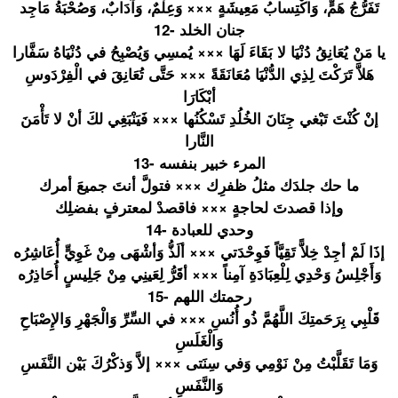
تَفَرُّجُ هَمٍّ، وَاكْتِساب
ُ مَعِيشَةٍ ××× وَعِلْمٌ، وَآدَابٌ، وَصُحْبَةُ
مَاجِد
12- جنان الخلد
يا مَنْ يُعَانِقُ دُنْيَا لا بَقَاءَ لَهَا ××× يُمسِي وَيُصْبِحُ
في دُنْيَاهُ سَفَّارا
هَلاَّ تَرَكْتَ لِذِي الدُّنْيَا
مُعَانَقَة
ً ××× حَتَّى تُعَانِقَ في الْفِرْدَو
سِ
أبْكَارَا
إنْ كُنْتَ تَبْغي جِنَانَ الخُلُدِ تَسْكُنُها
××× فَيَنْبَغِ
ي لكَ أنْ لا تَأْمَنَ
النَّارا
13- المرء خبير بنفسه
ما حك جلدَك مثلُ ظفرِك ××× فتولَّ أنتَ جميعَ أمرك
وإذا قصدتَ لحاجةٍ ××× فاقصدْ لمعترفٍ بفضلِك
14- وحدي للعبادة
إذَا لَمْ أجِدْ خِلاًّ تَقِيَّاً فَوِحْدَتي
××× ألَذُّ وَأشْهَى مِنْ غَوِيٍّ أُعَاشِرُه
وَأَجْلِسُ
وَحْدِي لِلْعِبَاد
َةِ آمِناً ××× أقَرُّ لِعَينِي مِنْ جَلِيسٍ أُحَاذِرُه
15- رحمتك اللهم
قَلْبِي بِرَحَمتِك
َ اللَّهُمَّ
ذُو أُنُسِ ××× في السِّرِّ وَالْجَهْر
ِ وَالإِصْبَ
احِ
وَالْغَلَس
وَمَا تَقَلَّبْت
ُ مِنْ نَوْمِي وَفي سِنَتى ××× إلاَّ وَذكْرُكَ بَيْن النَّفَسِ
وَالنَّفَس