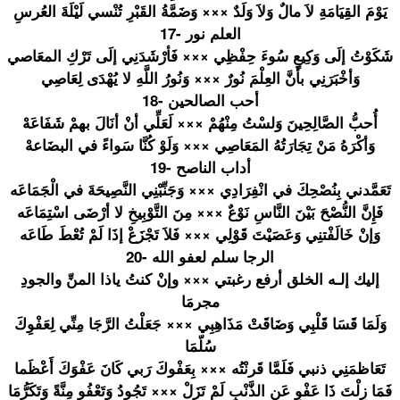
يَوْمَ القِيَامَة
ِ لاَ مالٌ وَلاَ وَلَدٌ ××× وَضَمَّةُ القَبْرِ تُنْسي لَيْلَةَ العُرسِ
17- العلم نور
شَكَوْتُ إلَى وَكِيعٍ سُوءَ حِفْظِي ××× فَأرْشَدَن
ِي إلَى تَرْكِ المعَاصي
وَأخْبَرَن
ِي بأَنَّ العِلْمَ نُورٌ ××× وَنُورُ اللَّهِ لا يُهْدَى لِعَاصِي
18- أحب الصالحين
أُحبُّ الصَّالِحِ
ينَ وَلسْتُ مِنْهُمْ ××× لَعَلِّي أنْ أنَالَ بهمْ شَفَاعَهْ
وَأكْرَهُ مَنْ تِجَارَتُه
ُ المَعَاصِي
××× وَلَوْ كُنَّا سَواءً في البضَاعهْ
19- أداب الناصح
تَعَمَّدني
بِنُصْحِكَ
في انْفِرَادِ
ي ××× وَجَنِّبْن
ِي النَّصِيحَ
ةَ في الْجَمَاعَ
ه
فَإِنَّ النُّصْحَ بَيْنَ النَّاسِ نَوْعٌ ××× مِنَ التَّوْبِي
خِ لا أرْضَى اسْتِمَاعَ
ه
وَإنْ خَالَفْتنِ
ي وَعَصَيْتَ
قَوْلِي ××× فَلاَ تَجْزَعْ إذَا لَمْ تُعْطَ طَاعَه
20- الرجا سلم لعفو الله
إليك إلـه الخلق أرفع رغبتي ××× وإنْ كنتُ ياذا المنِّ والجودِ
مجرمَا
وَلَمَا قَسَا قَلْبِي وَضَاقَتْ مَذَاهِبِي
××× جَعَلْتُ الرَّجَا مِنِّي لِعَفْوِكَ
سُلّمَا
تَعَاظمَنِ
ي ذنبي فَلَمَّا قَرنْتُه ××× بِعَفْوكَ رَبي كَانَ عَفْوَكَ أَعْظَما
فَمَا زِلْتَ ذَا عَفْوٍ عَنِ الذَّنْبِ لَمْ تَزَلْ ××× تَجُودُ وَتَعْفُو مِنَّةً وَتَكَرُّم
َا