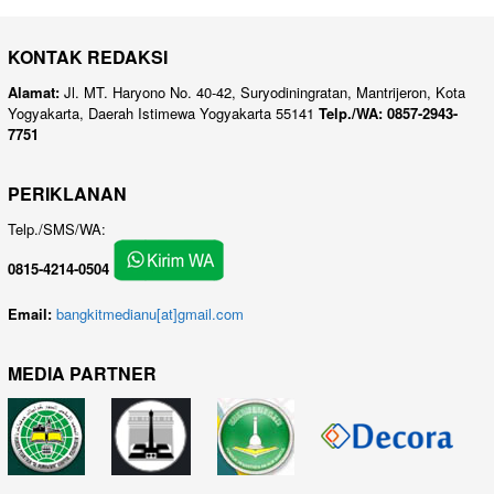
KONTAK REDAKSI
Alamat:
Jl. MT. Haryono No. 40-42, Suryodiningratan, Mantrijeron, Kota
Yogyakarta, Daerah Istimewa Yogyakarta 55141
Telp./WA: 0857-2943-
7751
PERIKLANAN
Telp./SMS/WA:
0815-4214-0504
Email:
bangkitmedianu[at]gmail.com
MEDIA PARTNER