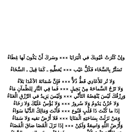
وإنْ كَثُرَتْ عُيُوبكَ في الْبَرَايَ
ا ××× وسَركَ أَنْ يَكُونَ لَها غِطَاءُ
تَسَتَّرْ بِالسَّخَا
ء فَكُلُّ عَيْب ××× يُغطِّيهِ ـ كَمَا قِيلَ ـ السَّخَاءُ
وَلا تُر للأَعَادِي
قَطُّ ذُلاًّ ××× فَإِنَّ شَمَاتَةَ الأعْدَا بَلاَءُ
وَلا تَرْجُ السَّماحَة
َ مِنْ بَخِيلٍ ××× فَما فِي النَّارِ لِلظْمآنِ مَاءُ
وَرِزْقُكَ
لَيْسَ يُنْقِصُهُ
التَأَنِّي
××× وَلَيْسَ يَزِيدُ في الرِّزْقِ الْعَنَاءُ
وَلا حُزْنٌ يَدُومُ وَلا سُرورٌ ××× وَلا بُؤْسٌ عَلَيْكَ وَلا رَخَاءُ
إذَا ما كُنْتَ ذَا قَلْبٍ قَنُوع ××× فَأَنْتَ وَمَالِكُ الدُّنْيا سَوَاءُ
وَمَنْ نَزَلَتْ بِسَاحَتِه
ِ الْمَنَايَ
ا ××× فَلا أَرْضٌ تقيه وَلا سَمَاءُ
وَأَرْضُ اللَّهِ وَاسِعَةٌ وَلَكِنْ ××× إذَا نَزَلَ الْقَضَا ضاقَ الْفَضَاءُ