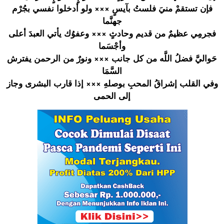
فإن تستقمْ منيَ فلستُ بآيسٍ ××× ولو أدخلوا نفسي بجُرْم
جهنَّما
فجرمِي عظيمٌ من قديم وحادثٍ ××× وعفوُك يأتي العبدَ أعلى
وأجْسَما
حَواليَّ فضلُ اللَّه من كل جانب ××× ونورٌ من الرحمن يفترش
السَّمَا
وفي القلب إشراقُ المحبِ بوصلهِ ××× إذا قارب البشرى وجاز
إلى الحمى