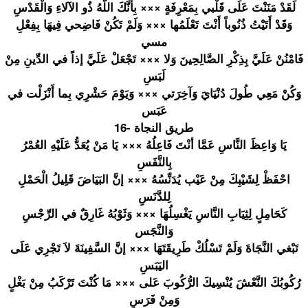
لَقَدْ مَنَنْتَ عَلَى قَلْبي بِمَعْرِفَ
ةٍ ××× بِأنَّكَ اللَّهُ ذُو الآلاءِ وَالْقَدْس
وَقَدْ أَتَيْتُ ذُنُوباً أَنْتَ تَعْلَمُها
××× وَلَمْ تَكُنْ فَاضِحي فِيهَا بِفِعْلِ
مسي
فَامْنُنْ عَلَيَّ بِذِكْرِ الصَّالِحِ
ينَ وَلا ××× تَجْعَلْ عَلَيَّ إذاً في الدِّينِ مِنْ
لَبَسِ
وَكُنْ مَعِي طُولَ دُنْيَايَ وَآخِرَتي ××× وَيَوْمَ حَشْرِي بِما أَنْزَلْت في
عَبَس
16- طريق النجاة
يَا وَاعِظَ النَّاسِ عَمَّا أنْتَ فَاعِلُهُ ××× يَا مَنْ يُعَدُّ عَلَيْهِ العُمْرُ
بِالنَّفَس
احْفَظْ لِشَيْبِكَ
مِنْ عَيْب يُدَنِّسُه
ُ ××× إنَّ البَيَاضَ قَلِيلُ الْحَمْلِ
لِلدَّنَسِ
كَحَامِلٍ لِثِيَابِ النَّاسِ يَغْسِلُهَ
ا ××× وَثَوْبُهُ
غَارِقٌ في الرِّجْسِ
وَالنَّجَس
تَبْغي النَّجَاةَ
وَلَمْ تَسْلُكْ طَرِيقَتَه
َا ××× إنَّ السَّفِينَ
ةَ لاَ تَجْرِي عَلَى
اليَبَسِ
رُكُوبُكَ النَّعْشَ يُنْسِيكَ الرُّكُوبَ
عَلى ××× مَا كُنْتَ تَرْكَبُ مِنْ بَغْلٍ
وَمِنْ فَرَسِ