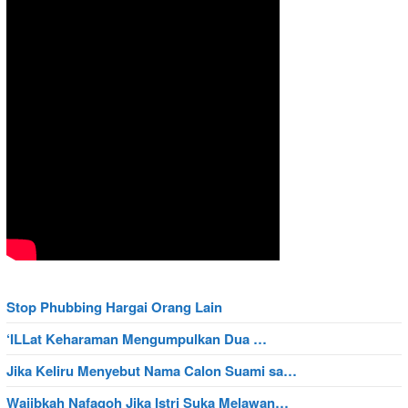
Stop Phubbing Hargai Orang Lain
‘ILLat Keharaman Mengumpulkan Dua …
Jika Keliru Menyebut Nama Calon Suami sa…
Wajibkah Nafaqoh Jika Istri Suka Melawan…