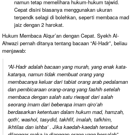
namun tetap memelihara hukum-hukum tajwid.
Cepat disini biasanya menggunakan ukuran
terpendk selagi di bolehkan, seperti membaca mad
jaiz dengan 2 harokat.
Hukum Membaca Alqur’an dengan Cepat. Syekh Al-
Ahwazi pernah ditanya tentang bacaan “Al-Hadr”, beliau
menjawab:
“Al-Hadr adalah bacaan yang murah, yang enak kata-
katanya, namun tidak membuat orang yang
membacanya keluar dari tabiat orang arab pedalaman
dan pembicaraan orang-orang yang fashih setelah
membaca dengan salah satu riwayat dari salah
seorang imam dari beberapa imam qiro’ah
berdasarkan ketentuan dalam hukum mad, hamzah,
qoth’, washol, tasydid, takhfif, imalah, tafkhim,
ikhtilas dan ishba’ . Jika kaedah-kaedah tersebut
dilanggar maka ia dianggap orang yang bersalah”.