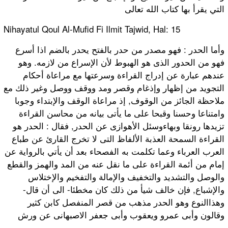
التي يقرأ بها كتاب الله تعالى
Nihayatul Qoul Al-Mufid Fi Ilmit Tajwid, Hal: 15
وأما الحدر : فهو مصدر من حدر بالفتح يحدر بالضم اذا أسرع
فهو من الحدور الذى هو الهبوط لأن الإسراع من لازمه. وهو
عندهم عبارة عن إدراج القراءة وسرعتها مع مراعاة أحكام
التجويد من إظهار وإذغام وقصر ومد ووقف ووصل وغير ذلك مع
ملاحظة الجائز من الوقوف, إذ مراعاة الوقف والإبتداء وجوبا
وامتناعا وحسنا وقبحا على ما يأتى بيانه من محاسن القراءة
تزيدها رونقا وبهاءوسئل الأهوازى عن الحدر, فقال : الحدر هو
القراءة السمحة العذبة الألفاظ التى لا تخرج القارئ عن طباع
العرب العرباء وعما تكلمت به الفصحاء بعد أن يأتي بالرواية عن
إمام من أئمة القراءة على ما نقل عنه من المد والهمز والقطع
والوصل والتشديد والتخفيف والإمالة والتفخيم والإختلاس
والإشباع, فإن خالف شيأ من ذلك كان مخطئا- الى أن قال-
وهذاالنوع وهو الحدر مذهب من قصر المنفصل كابن كثير
وقالون وأبى عمرو ويعقوب وأبى جعفر الاصبهانى عن ورش