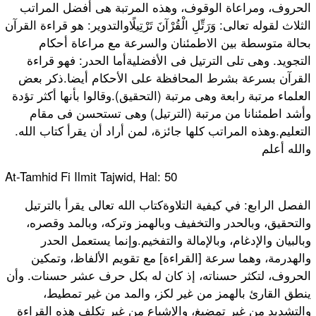
الحروف، ومراعاة الوقوف، وهذه المرتبة هى أفضل المراتب
الثلاث لقوله تعالى: وَرَتِّلِ الْقُرْآنَ تَرْتِيلًاوالتدوير: هو قراءة القرآن
بحالة متوسطة بين الاطمئنان والسرعة مع مراعاة أحكام
التجويد. وهى تلى الترتيل فى الأفضليةأما الحدر: فهو قراءة
القرآن بسرعة بشرط المحافظة على الأحكام أيضا.ذكر بعض
العلماء مرتبة رابعة وهى مرتبة (التحقيق).وقالوا بأنها أكثر تؤدة
وأشد اطمئنانا من مرتبة (الترتيل) وهى تستحسن فى مقام
التعليم.وهذه المراتب كلها جائزة، لمن أراد أن يقرأ كتاب الله.
والله أعلم
At-Tamhid Fi Ilmit Tajwid, Hal: 50
الفصل الرابع: في كيفية التلاوةكتاب الله تعالى يقرأ بالترتيل
والتحقيق، وبالحدر والتخفيف وبالهمز وتركه، وبالمد وقصره،
وبالبيان والإدغام، وبالإمالة والتفخيم.وإنما يستعمل الحدر
والهدرمة، وهما سرعة [القراءة] مع تقويم الألفاظ، وتمكين
الحروف، لتكثر حسناته، إذ كان له بكل حرف عشر حسنات. وأن
ينطق القارئ بالهمز من غير لكز، والمد من غير تمطيط،
والتشديد من غير تمضيغ، والإشباع من غير تكلف هذه القراءة