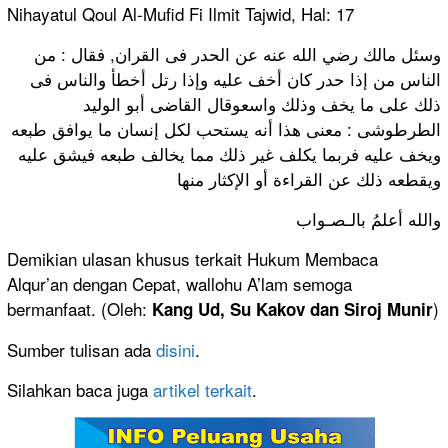
Nihayatul Qoul Al-Mufid Fi Ilmit Tajwid, Hal: 17
وسئل مالك رضي الله عنه عن الحدر فى القران, فقال : من
الناس من إذا حدر كان أخف عليه وإذا رتل أخطأ والناس فى
ذلك على ما يخف وذلك واسعوقال القاضى أبو الوليد
الطرطوشى : معنى هذا أنه يستحب لكل إنسان ما يوافق طبعه
ويخف عليه فربما يكلف غير ذلك مما يخالف طبعه فيشق عليه
ويقطعه ذلك عن القراءة أو الإكثار منها
والله أعلمُ بالـصـواب
Demikian ulasan khusus terkait Hukum Membaca
Alqur’an dengan Cepat, wallohu A’lam semoga
bermanfaat. (Oleh:
)
Kang Ud, Su Kakov dan Siroj Munir
Sumber tulisan ada
disini
.
Silahkan baca juga
artikel terkait
.