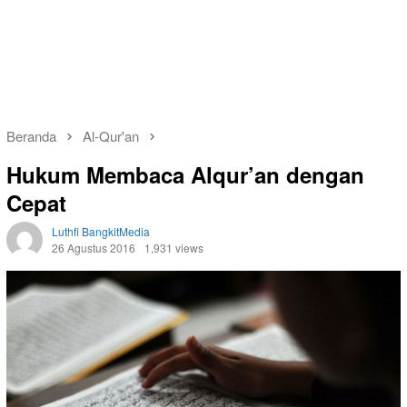
Beranda
Al-Qur'an
Hukum Membaca Alqur’an dengan
Cepat
Luthfi BangkitMedia
26 Agustus 2016
1,931 views