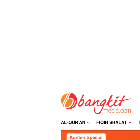
Loncat
ke
konten
AL-QUR’AN
FIQIH SHALAT
Konten Spesial