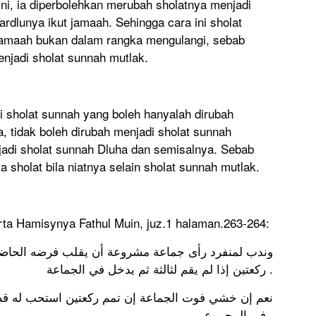
ni, ia diperbolehkan merubah sholatnya menjadi
rdlunya ikut jamaah. Sehingga cara ini sholat
 jamaah bukan dalam rangka mengulangi, sebab
enjadi sholat sunnah mutlak.
di sholat sunnah yang boleh hanyalah dirubah
, tidak boleh dirubah menjadi sholat sunnah
jadi sholat sunnah Dluha dan semisalnya. Sebab
sholat bila niatnya selain sholat sunnah mutlak.
rta Hamisynya Fathul Muin, juz.1 halaman.263-264:
ﻭﻧﺪﺏ ﻟﻤﻨﻔﺮﺩ ﺭﺃﻯ ﺟﻤﺎﻋﺔ ﻣﺸﺮﻭﻋﺔ ﺃﻥ ﻳﻘﻠﺐ ﻓﺮﺿﻪ ﺍﻟﺤﺎﺿﺮ
ﺭﻛﻌﺘﻴﻦ ﺇﺫﺍ ﻟﻢ ﻳﻘﻢ ﻟﺜﺎﻟﺜﺔ ﺛﻢ ﻳﺪﺧﻞ ﻓﻲ ﺍﻟﺠﻤﺎﻋﺔ .
ﻧﻌﻢ ﺇﻥ ﺧﺸﻲ ﻓﻮﺕ ﺍﻟﺠﻤﺎﻋﺔ ﺇﻥ ﺗﻤﻢ ﺭﻛﻌﺘﻴﻦ ﺍﺳﺘﺤﺐ ﻟﻪ ﻗﻄﻊ
ﻓﻲ ﺍﻟﻤﺠﻤﻮﻉ .