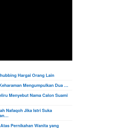
hubbing Hargai Orang Lain
t Keharaman Mengumpulkan Dua …
eliru Menyebut Nama Calon Suami
ah Nafaqoh Jika Istri Suka
wan…
 Atas Pernikahan Wanita yang