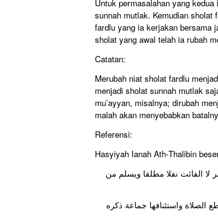
Untuk permasalahan yang kedua i
sunnah mutlak. Kemudian sholat fa
fardlu yang ia kerjakan bersama
sholat yang awal telah ia rubah m
Catatan:
Merubah niat sholat fardlu menja
menjadi sholat sunnah mutlak saja
mu’ayyan, misalnya; dirubah men
malah akan menyebabkan batalnya 
Referensi:
Hasyiyah Ianah Ath-Thalibin bese
 ﻻ ﺍﻟﻔﺎﺋﺖ ﻧﻔﻼ ﻣﻄﻠﻘﺎ ﻭﻳﺴﻠﻢ ﻣﻦ
 ﺍﻟﺼﻼﺓ ﻭﺍﺳﺘﺌﻨﺎﻓﻬﺎ ﺟﻤﺎﻋﺔ ﺫﻛﺮﻩ