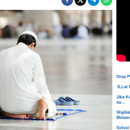
Stop P
‘ILLa
Jika K
sa…
Wajibk
Mela
Solusi