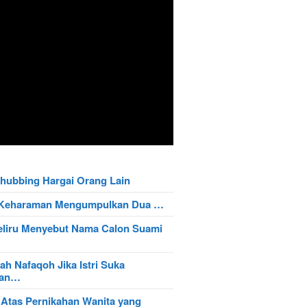
hubbing Hargai Orang Lain
t Keharaman Mengumpulkan Dua …
eliru Menyebut Nama Calon Suami
ah Nafaqoh Jika Istri Suka
wan…
 Atas Pernikahan Wanita yang