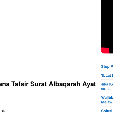
Stop P
‘ILLa
na Tafsir Surat Albaqarah Ayat
Jika K
sa…
Wajibk
Mela
ni:
Solusi