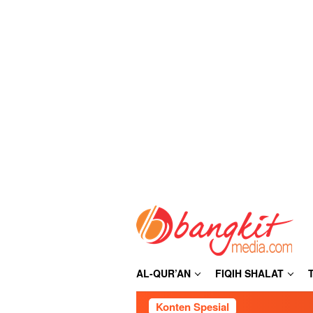
Loncat
ke
konten
AL-QUR’AN
FIQIH SHALAT
Konten Spesial