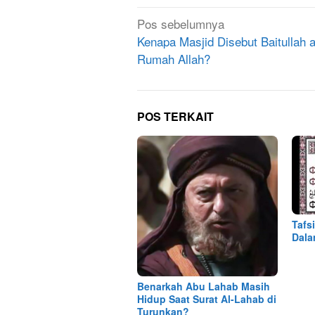
Navigasi
Pos sebelumnya
pos
Kenapa Masjid Disebut Baitullah 
Rumah Allah?
POS TERKAIT
Tafs
Dala
Benarkah Abu Lahab Masih
Hidup Saat Surat Al-Lahab di
Turunkan?