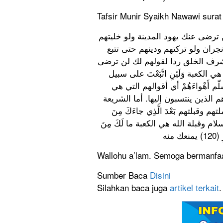
Tafsir Munir Syaikh Nawawi surat
تَهُمْ أي لن ترضى عنك يهود المدينة ولو خليتهم
ران ولو تركتهم ودينهم حتى تتبع
هم يا أشرف الخلق ردا لقولهم لك لن ترضى
الكعبة وَلَئِنِ اتَّبَعْتَ على سبيل
 أَهْواءَهُمْ أي أقوالهم التي هي
 هم الذين ينتسبون إليها. أما الشريعة
وقبلتهم بَعْدَ الَّذِي جاءَكَ مِنَ
ام وقبلة الله هي الكعبة ما لَكَ مِنَ
Wallohu a’lam. Semoga bermanfaa
Sumber Baca
Disini
Silahkan baca juga
artikel terkait
.