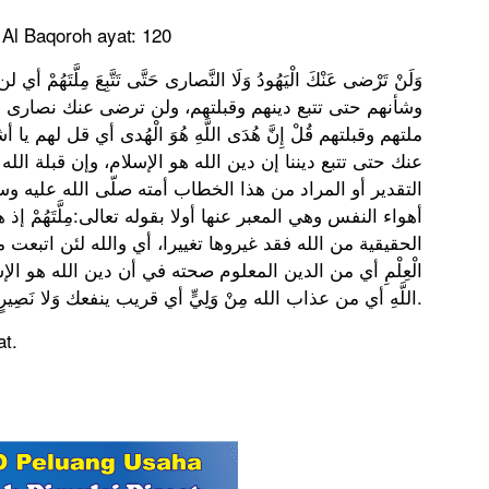
 Al Baqoroh ayat: 120
وَلَنْ تَرْضى عَنْكَ الْيَهُودُ وَلَا النَّصارى حَتَّى تَتَّبِعَ مِلَّ
وشأنهم حتى تتبع دينهم وقبلتهم، ولن ترضى عنك نصارى نج
ملتهم وقبلتهم قُلْ إِنَّ هُدَى اللَّهِ هُوَ الْهُدى أي قل ل
عنك حتى تتبع ديننا إن دين الله هو الإسلام، وإن قبلة الله هي 
التقدير أو المراد من هذا الخطاب أمته صلّى الله عليه وسلّم
أهواء النفس وهي المعبر عنها أولا بقوله تعالى:مِلَّتَهُمْ إذ
الحقيقية من الله فقد غيروها تغييرا، أي والله لئن اتبعت ملتهم 
الْعِلْمِ أي من الدين المعلوم صحته في أن دين الله هو الإسل
اللَّهِ أي من عذاب الله مِنْ وَلِيٍّ أي قريب ينفعك وَلا نَصِيرٍ (120) يمنعك منه.
t.