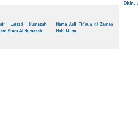
Ditin
fsir Lafazd Humazah
Nama Asli Fir’aun di Zaman
lam Surat Al-Humazah
Nabi Musa