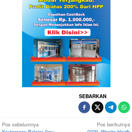
SEBARKAN
Navigasi
Pos sebelumnya
Pos berikutnya
Keutamaan Belajar Ilmu
0229. Wanita Haidh