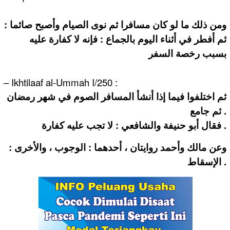
ومن ذلك ما لو كان مسافرا ثم نوى الصيام وأصبح صائما :
ثم أفطر في أثناء اليوم بالجماع : فإنه لا كفارة عليه
بسبب رخصة السفر
– Ikhtilaaf al-Ummah I/250 :
ثم اختلفوا فيما إذا أنشأ المسافر الصوم في شهر رمضان
ثم جامع .
فقال أبو حنيفة والشافعي : لا تجب عليه كفارة .
وعن مالك وأحمد روايتان ، أحدهما : الوجوب ، والأخرى :
الإسقاط .