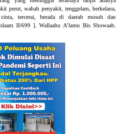
orang yang meninggal teraniaya tanpa adanya
akit perut, wabah penyakit, tenggelam, berkelana,
cinta, tercerai, berada di daerah musuh dan
-Islaam II/699 ]. Wallaahu A’lamu Bis Showaab.