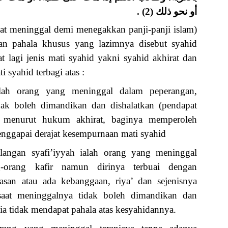
أو نحو ذلك (2) .
bat meninggal demi menegakkan panji-panji islam)
an pahala khusus yang lazimnya disebut syahid
t lagi jenis mati syahid yakni syahid akhirat dan
i syahid terbagi atas :
lah orang yang meninggal dalam peperangan,
ak boleh dimandikan dan dishalatkan (pendapat
g menurut hukum akhirat, baginya memperoleh
nggapai derajat kesempurnaan mati syahid
angan syafi’iyyah ialah orang yang meninggal
-orang kafir namun dirinya terbuai dengan
san atau ada kebanggaan, riya’ dan sejenisnya
saat meninggalnya tidak boleh dimandikan dan
dia tidak mendapat pahala atas kesyahidannya.