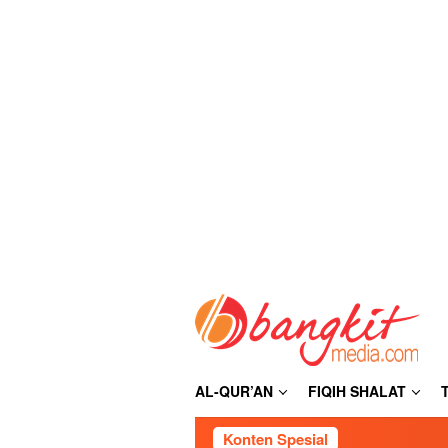
Loncat
ke
konten
AL-QUR’AN
FIQIH SHALAT
Konten Spesial