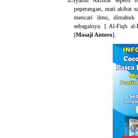
Syahid Akhirat seperti 
peperangan, mati akibat s
mencari ilmu, dimabuk 
sebagainya. [ Al-Fiqh al
[
Masaji Antoro
].