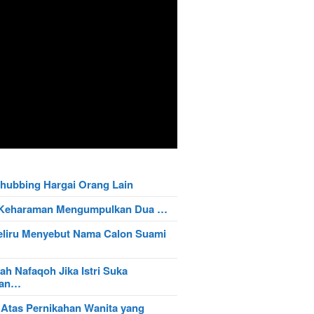
hubbing Hargai Orang Lain
t Keharaman Mengumpulkan Dua …
eliru Menyebut Nama Calon Suami
ah Nafaqoh Jika Istri Suka
wan…
 Atas Pernikahan Wanita yang