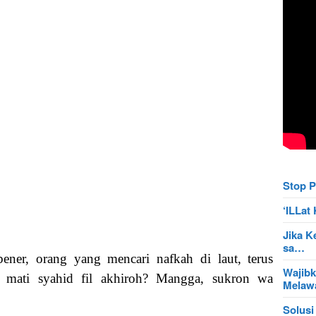
Stop P
‘ILLa
Jika K
sa…
ener, orang yang mencari nafkah di laut, terus
Wajibk
t mati syahid fil akhiroh? Mangga, sukron wa
Mela
Solusi