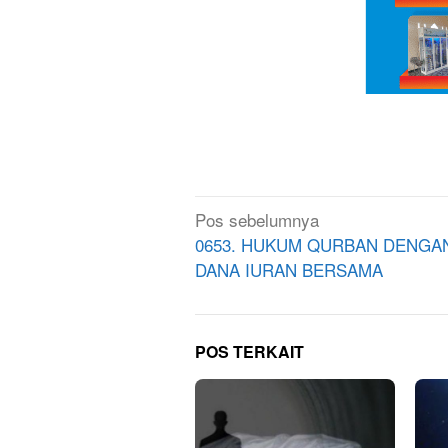
Navigasi
Pos sebelumnya
pos
0653. HUKUM QURBAN DENGA
DANA IURAN BERSAMA
POS TERKAIT