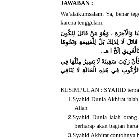
JAWABAN :
Wa’alaikumsalam. Ya, benar 
karena tenggelam.
يَا وَالْآخِرَةِ ، وَهُوَ مَنْ قَاتَلَ لِتَكُونَ
اتَلَ لَا لِذَلِكَ بَلْ لِلْغَنِيمَةِ وَنَحْوِهَا
 كَالْغَرِيقِ إلَخْ ا هـ
َأَنْ رَكِبَ سَفِينَةً لَا يَسِيرُ مِثْلُهَا فِي
 بِالرُّكُوبِ فِي هَذِهِ الْحَالَةِ لَا يُنَافِي
KESIMPULAN : SYAHID terbagi a
1.
Syahid Dunia Akhirat iala
Allah
2.
Syahid Dunia ialah oran
berharap akan bagian har
3.
Syahid Akhirat contohnya 