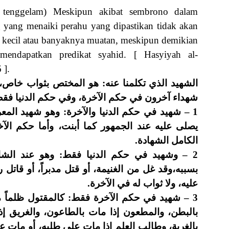
 tenggelam) Meskipun akibat sembrono dalam
g yang menaiki perahu yang dipastikan tidak akan
na kecil atau banyaknya muatan, meskipun demikian
mendapatkan predikat syahid. [ Hasyiyah al-
 ].
الشهيد الذي تكلمنا عنه: هو المختص بثواب خاص، و
شهداء آخرون في حكم الآخرة، وفي حكم الدنيا فقط:
شهيد في حكم الدنيا والآخرة: وهو شهيد المعركة، أ
يصلى عليه عند الجمهور كما أبنت، وأما حكم ال
الكامل الشهادة.
وشهيد في حكم الدنيا فقط: وهو عند الشافعية
بسببه،وقد غل من الغنيمة، أو قتل مدبراً، أو قاتل 
عليه، ولا ثواب له في الآخرة.
شهيد في حكم الآخرة فقط: كالمقتول ظلماً من غي
بالبطن، والمطعون إذا مات بالطاعون، والغريق إذ