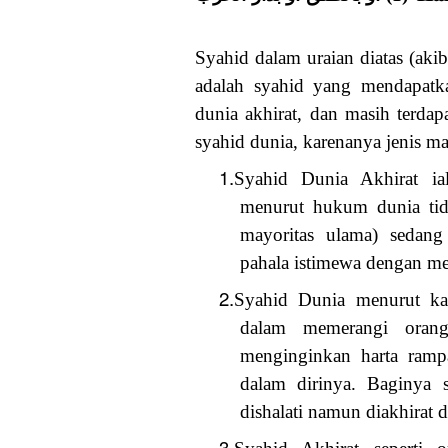
Syahid dalam uraian diatas (aki
adalah syahid yang mendapatk
dunia akhirat, dan masih terdapa
syahid dunia, karenanya jenis mat
1.
Syahid Dunia Akhirat ia
menurut hukum dunia tid
mayoritas ulama) sedan
pahala istimewa dengan me
2.
Syahid Dunia menurut kal
dalam memerangi orang
menginginkan harta rampa
dalam dirinya. Baginya 
dishalati namun diakhirat 
3.