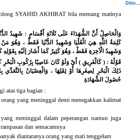
Ditin
tegolong SYAHID AKHIRAT bila memang matinya
وَالْحَاصِلُ أَنَّ الشُّهَدَاءَ عَلَى ثَلَاثَةِ أَقْسَامٍ : شَهِيدُ الدُّنْ
كَلِمَةُ اللَّهِ هِيَ الْعُلْيَا وَشَهِيدُ الدُّنْيَا فَقَطْ ، وَهُوَ مَنْ قَ
وَشَهِيدُ الْآخِرَةِ فَقَطْ ، وَهُوَ كَثِيرٌ كَمَا أَشَارَ إلَيْهِ بِقَوْلِهِ .
قَوْلُهُ : ( كَالْغَرِيقِ ) أَيْ وَلَوْ كَانَ عَاصِيًا بِرُكُوبِ الْبَحْرِ ك
ذَلِكَ الْبَحْرِ لِصِغَرِهَا أَوْ ثِقَلِهَا ، وَالْعِصْيَانُ بِالتَّعَدِّي
حُصُولَ الشَّهَادَةِ
tas tiga bagian :
h orang yang meninggal demi menegakkan kalimat
g yang meninggal dalam peperangan namun juga
ta rampasan dan semacamnya
banyak diantaranya orang yang mati tenggelam