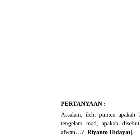
PERTANYAAN :
Assalam, ileh, punten apakah b
tengelam mati, apakah disebu
afwan…? [
Riyanto Hidayat
].