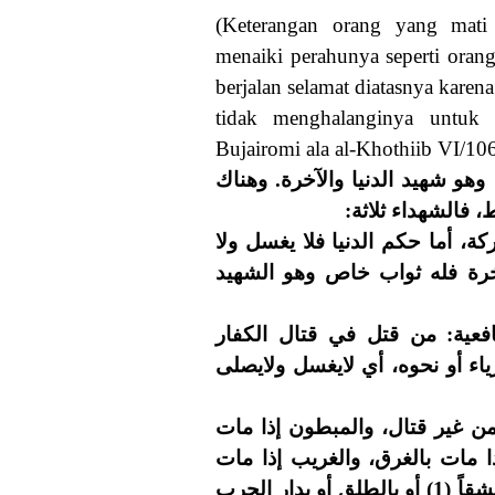
(Keterangan orang yang mati
menaiki perahunya seperti oran
berjalan selamat diatasnya kare
tidak menghalanginya untuk 
Bujairomi ala al-Khothiib VI/106
هو شهيد الدنيا والآخرة. وهناك
، فالشهداء ثلاثة
1 – ما حكم الدنيا فلا يغسل ولا
آخرة فله ثواب خاص وهو الشهيد
2 – : من قتل في قتال الكفار
رياء أو نحوه، أي لايغسل ولايصلى
3 – ر قتال، والمبطون إذا مات
ا مات بالغرق، والغريب إذا مات
بالغربة، وطالب العلم إذا مات على طلبه، أو مات عشقاً (1) أو بالطلق أو بدار الحرب