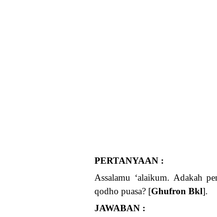
PERTANYAAN :
Assalamu ‘alaikum. Adakah pe
qodho puasa? [
Ghufron Bkl
].
JAWABAN :