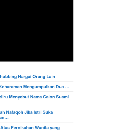
hubbing Hargai Orang Lain
t Keharaman Mengumpulkan Dua …
eliru Menyebut Nama Calon Suami
ah Nafaqoh Jika Istri Suka
wan…
 Atas Pernikahan Wanita yang