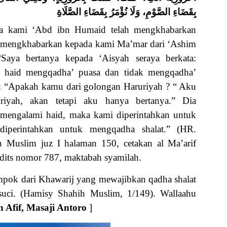
بِقَضَاءِ الصَّوْمِ، وَلَا نُؤْمَرُ بِقَضَاءِ الصَّلَاةِ
da kami ‘Abd ibn Humaid telah mengkhabarkan
h mengkhabarkan kepada kami Ma’mar dari ‘Ashim
“Saya bertanya kepada ‘Aisyah seraya berkata:
 haid mengqadha’ puasa dan tidak mengqadha’
: “Apakah kamu dari golongan Haruriyah ? “ Aku
iyah, akan tetapi aku hanya bertanya.” Dia
mengalami haid, maka kami diperintahkan untuk
iperintahkan untuk mengqadha shalat.” (HR.
 Muslim juz I halaman 150, cetakan al Ma’arif
adits nomor 787, maktabah syamilah.
ompok dari Khawarij yang mewajibkan qadha shalat
 suci. (Hamisy Shahih Muslim, 1/149). Wallaahu
 Afif, Masaji Antoro
]