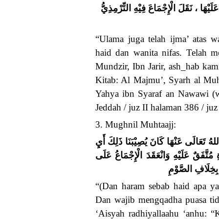
ْهَا ، نَقَلَ الْإِجْمَاعَ فِيْهِ التِّرْمِذِيُّ
“Ulama juga telah ijma’ atas 
haid dan wanita nifas. Telah me
Mundzir, Ibn Jarir, ash_hab ka
Kitab: Al Majmu’, Syarh al M
Yahya ibn Syaraf an Nawawi (w
Jeddah / juz II halaman 386 / ju
3. Mughnil Muhtaajj:
( تَعَالَى عَنْهَا كَانَ يُصِيْبَنَا ذَلِكَ أَيِ
مُتَّفَقٌ عَلَيْهِ وَانْعَقَدَ الْإِجْمَاعُ عَلَى
 بِخِلَافِ الصَّوْمِ
“(Dan haram sebab haid apa ya
Dan wajib mengqadha puasa tida
‘Aisyah radhiyallaahu ‘anhu: 