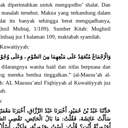
ak diperintahkan untuk mengqodho’ shalat. Dan
m masalah tersebut. Makna yang terkandung dalam
alat itu banyak sehingga berat mengqadhanya,
hnil Muhtaj, 1/109). Sumber Kitab: Mughnil
 Minhaaj juz I halaman 109, maktabah syamilah.
 Kuwaitiyyah:
وَالْإجْمَاعُ مُنْعَقِدٌ عَلَى مَنْعِهِمَا مِنَ الصَّوْمِ ، وَعَلَى وُجُوْب
s dilarangnya wanita haid dan nifas berpuasa dan
g mereka berdua tinggalkan.” (al-Mausu’ah al-
b: AL Mausuu’atul Fiqhiyyah al Kuwaitiyyah juz
ah.
n:
حَدَّثَنَا عَبْدُ بْنُ حُمَيْدٍ، أَخْبَرَنَا عَبْدُ الرَّزَّاقِ، أَخْبَرَن: ”
سَأَلْتُ عَائِشَةَ، فَقُلْتُ: مَا بَالُ الْحَائِضِ، تَقْضِي الصَ:
أَحَرُورِيَّةٌ أَنْتِ؟ قُلْتُ: لَسْتُ بِحَرُورِيَّةٍ، وَلَكِنِّي أَسْأَل