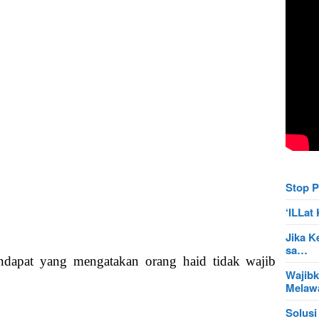
Stop P
‘ILLa
Jika K
sa…
ndapat yang mengatakan orang haid tidak wajib
Wajibk
Mela
Solusi