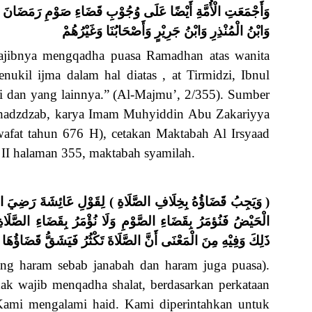
وَأَجْمَعَتِ الْأُمَّةِ أَيْضًا عَلَى وُجُوْبِ قَضَاءِ صَوْمِ رَمَضَانَ عَلَي
وَابْنُ الْمُنْذِرِ وَابْنُ جَرِيْرٍ وَأَصْحَابُنَا وَغَيْرُهُمْ
wajibnya mengqadha puasa Ramadhan atas wanita
nukil ijma dalam hal diatas , at Tirmidzi, Ibnul
mi dan yang lainnya.” (Al-Majmu’, 2/355). Sumber
uhadzdzab, karya Imam Muhyiddin Abu Zakariyya
afat tahun 676 H), cetakan Maktabah Al Irsyaad
z II halaman 355, maktabah syamilah.
وَيَجِبُ قَضَاؤُهُ بِخِلَافِ الصَّلَاةِ ) لِقَوْلِ عَائِشَةَ رَضِيَ اللهُ 
الْحَيْضُ فَنُؤمَرُ بِقَضَاءِ الصَّوْمِ وَلَا نُؤْمَرُ بِقَضَاءِ الصَّلَاةِ 
ذَلِكَ وَفِيْهِ مِنَ الْمَعْنَى أَنَّ الصَّلَاةَ تَكْثُرُ فَيَشَقُّ قَضَاؤُهَا
ng haram sebab janabah dan haram juga puasa).
k wajib menqadha shalat, berdasarkan perkataan
“Kami mengalami haid. Kami diperintahkan untuk