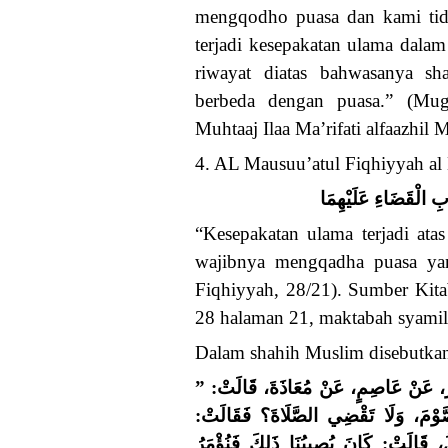
mengqodho puasa dan kami tid
terjadi kesepakatan ulama dala
riwayat diatas bahwasanya sh
berbeda dengan puasa.” (Mug
Muhtaaj Ilaa Ma’rifati alfaazhil
4. AL Mausuu’atul Fiqhiyyah al
ِ الْقَضَاءِ عَلَيْهِمَا
“Kesepakatan ulama terjadi ata
wajibnya mengqadha puasa yan
Fiqhiyyah, 28/21). Sumber Kita
28 halaman 21, maktabah syamil
Dalam shahih Muslim disebutka
َا مَعْمَرٌ، عَنْ عَاصِمٍ، عَنْ مُعَاذَةَ، قَالَتْ
ّوْمَ، وَلَا تَقْضِي الصَّلَاةَ؟ فَقَالَتْ
ُ، قَالَتْ: كَانَ يُصِيبُنَا ذَلِكَ فَنُؤْمَرُ