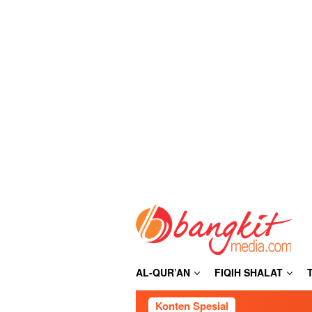
Loncat
ke
konten
AL-QUR’AN
FIQIH SHALAT
Konten Spesial