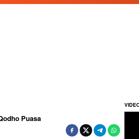
VIDE
 Qodho Puasa