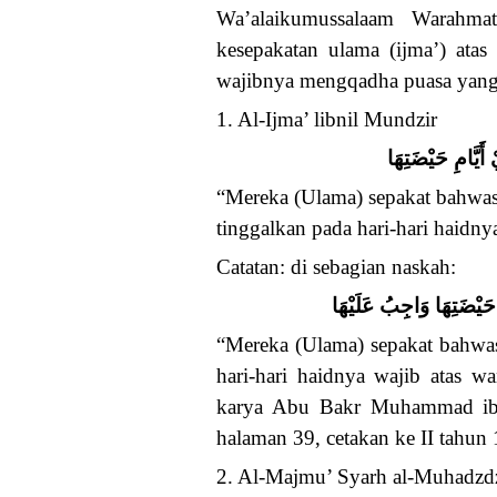
Wa’alaikumussalaam Warahmatu
kesepakatan ulama (ijma’) atas
wajibnya mengqadha puasa yang m
1. Al-Ijma’ libnil Mundzir
َيَّامِ حَيْضَتِهَا
“Mereka (Ulama) sepakat bahwas
tinggalkan pada hari-hari haidnya
Catatan: di sebagian naskah:
حَيْضَتِهَا وَاجِبُ عَلَيْهَا
“Mereka (Ulama) sepakat bahwa
hari-hari haidnya wajib atas wa
karya Abu Bakr Muhammad ibn
halaman 39, cetakan ke II tahu
2. Al-Majmu’ Syarh al-Muhadzd