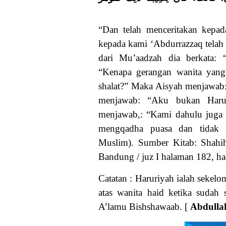
“Dan telah menceritakan kepa
kepada kami ‘Abdurrazzaq tela
dari Mu’aadzah dia berkata: 
“Kenapa gerangan wanita yang
shalat?” Maka Aisyah menjawab
menjawab: “Aku bukan Harur
menjawab,: “Kami dahulu juga 
mengqadha puasa dan tidak d
Muslim). Sumber Kitab: Shahih
Bandung / juz I halaman 182, h
Catatan : Haruriyah ialah sekel
atas wanita haid ketika sudah
A’lamu Bishshawaab. [
Abdullah