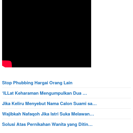
Stop Phubbing Hargai Orang Lain
‘ILLat Keharaman Mengumpulkan Dua …
Jika Keliru Menyebut Nama Calon Suami sa…
Wajibkah Nafaqoh Jika Istri Suka Melawan…
Solusi Atas Pernikahan Wanita yang Ditin…