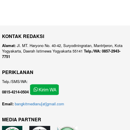
KONTAK REDAKSI
Alamat:
Jl. MT. Haryono No. 40-42, Suryodiningratan, Mantrijeron, Kota
Yogyakarta, Daerah Istimewa Yogyakarta 55141
Telp./WA: 0857-2943-
7751
PERIKLANAN
Telp./SMS/WA:
0815-4214-0504
Email:
bangkitmedianu[at]gmail.com
MEDIA PARTNER