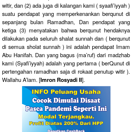
witir, dan (2) ada juga di kalangan kami ( syaafi’iyyah )
suatu pendapat yang memperkenankan berqunut di
sepanjang bulan Ramadhan, Dan pendapat yang
ketiga (3) menyatakan bahwa berqunut hendaknya
dilakukan pada seluruh shalat sunnah dan ( berqunut
di semua sholat sunnah ) ini adalah pendapat Imam
Abu Hanifah. Dan yang bagus (ma’ruf) dari madzhab
kami (Syafi’iyyah) adalah yang pertama ( berQunut di
pertengahan ramadhan saja di rokaat penutup witir ).
Wallahu A’lam. [
Imron Rosyadi II
].