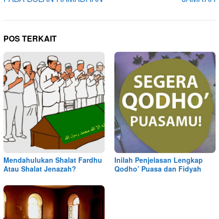
POS TERKAIT
Mendahulukan Shalat Fardhu
Inilah Penjelasan Lengkap
Atau Shalat Jenazah?
Qodho’ Puasa dan Fidyah