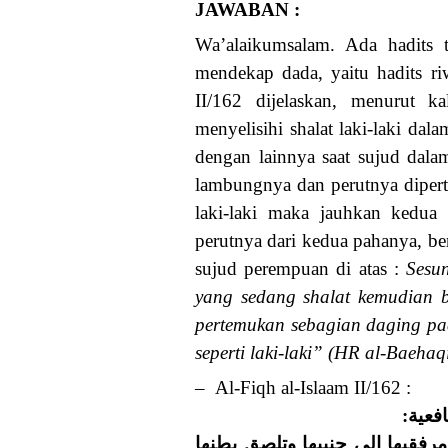
JAWABAN :
Wa’alaikumsalam. Ada hadits t
mendekap dada, yaitu hadits ri
II/162 dijelaskan, menurut k
menyelisihi shalat laki-laki da
dengan lainnya saat sujud dala
lambungnya dan perutnya diper
laki-laki maka jauhkan kedua
perutnya dari kedua pahanya, be
sujud perempuan di atas :
Sesu
yang sedang shalat kemudian b
pertemukan sebagian daging pa
seperti laki-laki” (HR al-Baehaq
– Al-Fiqh al-Islaam II/162 :
افعية
رفقيها إلى جنبيها وتلصق بطنها