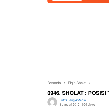
Beranda
Fiqih Shalat
0946. SHOLAT : POSIS
Luthfi BangkitMedia
1 Januari 2012
996 views