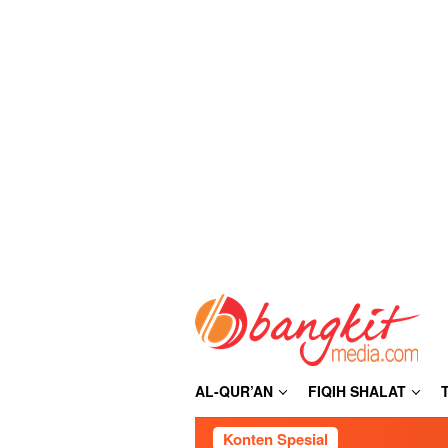
Loncat
ke
konten
AL-QUR’AN
FIQIH SHALAT
Konten Spesial