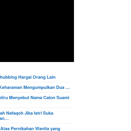
hubbing Hargai Orang Lain
t Keharaman Mengumpulkan Dua …
eliru Menyebut Nama Calon Suami
ah Nafaqoh Jika Istri Suka
wan…
 Atas Pernikahan Wanita yang