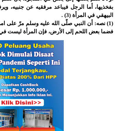
بفخذيها، أما الرجل فيباعد مرفقيه عن جنبيه، وي
البيهقي في المرأة (3) .
نصه: أن النبي صلّى الله عليه وسلم مرّ على امرأت
فضما بعض اللحم إلى الأرض، فإن المرأة ليست » .