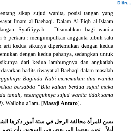
Ditin
entang sikap sujud wanita, posisi tangan yang
wayat Imam al-Baehaqi. Dalam Al-Fiqh al-Islaam
alangan Syafi’iyyah : Disunahkan bagi wanita
lam 6 perkara : mengumpulkan anggauta tubuh satu
m arti kedua sikunya dipertemukan dengan kedua
temukan dengan kedua pahanya, sedangkan untuk
 sikunya dari kedua lambungnya dan angkatlah
rdasarkan hadits riwayat al-Baehaqi dalam masalah
ngguhnya Baginda Nabi menemukan dua wanita
eliau bersabda “Bila kalian berdua sujud maka
da tanah, sesungguhnya sujud wanita tidak sama
i)
. Wallohu a’lam. [
Masaji Antoro
].
يسن للمرأة مخالفة الرجل في ستة أمور ذكرها الش:
أولاً ـ تضم بعضها إلى بعض في السجود، بأن تضم م