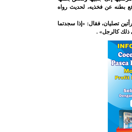
رفع بطنه عن فخذيه، لحديث رواه
(1) ين تصليان، فقال: «إذا سجدتما
في ذلك كالرجل