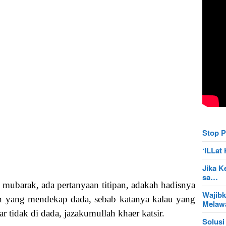
Stop P
‘ILLa
Jika K
sa…
mubarak, ada pertanyaan titipan, adakah hadisnya
Wajibk
gan yang mendekap dada, sebab katanya kalau yang
Mela
ar tidak di dada, jazakumullah khaer katsir.
Solusi