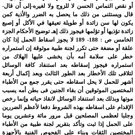
أو نقص التماس الحسن لا للزوج ولا لغيره-إلى أن قال-
قال ويستثنى من ذلك ما يحصل به الضرر والأذية كمن
يكون لها سن زائدة أو طويلة تعيقها في الأكل أو إصبع
زائدة تؤذيها أو تؤلمها فيجوز ذلك إهـ توضيح الأحكام الجزء
الخامس ص : 188- 189 لا يجوز اسقاط الحمل إذا كان
علقة أو مضغة حتى تكرر لجنة طبية موثوقة إن استمراره
خطر على سلامة أمه بأن يخشى عليها الهلاك من
استمراره فيجوز إسقاطه بعد استنفاد كافة الوسائل
لتلاقى تلك الأخطار بعد الطور الثالث وبعد إكمال أربعة
أشهر للحمل لا يحل اسقاطه حتى يقرر جمع من الأطباء
المختصين الموثوقين أن بقاء الجنين فى بطن أمه يسبب
موتها وبذلك بعد استنفاد الوسائل لانقاذ حياته وإنما رخص
الإقدام على اسقاطه بهذه الشروط دفعا لأعظم الضررين
وجلبا لعظمى المصلحين قبل مرور مائة وعشرين يوما
على الحمل إذا ثبت وتأكد بتقرير لجنة طبية من الأطباء
المختصين الثقات وبناء على الفحوص الفنية بالأجهزة