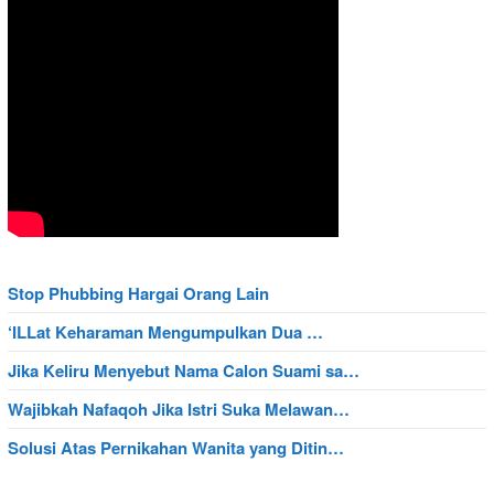
Stop Phubbing Hargai Orang Lain
‘ILLat Keharaman Mengumpulkan Dua …
Jika Keliru Menyebut Nama Calon Suami sa…
Wajibkah Nafaqoh Jika Istri Suka Melawan…
Solusi Atas Pernikahan Wanita yang Ditin…