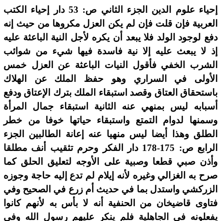
إحياء علوم الدين الجزء الثاني ص: 53 دار إحياء الكتب
العربية فإن قلت فإن لم يكن العزل مكروها من حيث إنه
دفع لوجود الولد فلا يبعد أن يكره لأجل النية الباعثة عليه
إذ لا يبعث عليه إلا نية فاسدة فيها شيء من شوائب
الشرب الخفي فأقول النيات الباعثة عن العزل خمس
الأولى في السراري وهو حفظ الملك عن الهلاك
باستحقاق العتاق وقصد استبقاء الملك بترك الإعتاق ودفع
أسبابه ليس بمنهي عنه الثانية استبقاء جمال المرأة
وسمنها لدوام التمتع واستبقاء حياتها خوفا من خطر
الطلق وهذا أيضا ليس منهيا عنه إعانة الطالبين الجزء
الرابع ص: 175-178 دار الفكر وحرم تثقيب أنف مطلقا
وأذن صبي قطعا وصبية على الأوجه لتعليق الحلق كما
صرح به الغزالي وغيره لأنه إيلام لم تدع إليه حاجة وجوزه
الزركشي واستدل بما في حديث أم زرع في الصحيح وفي
فتاوى قاضيخان من الحنفية أنه لا بأس به لأنهم كانوا
يفعلونه في الجاهلية فلم ينكر عليهم رسول الله وفي