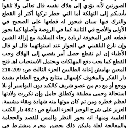
الصورتين لأنه يؤدي إلى هلاك نفسه قال تعالى ولا تلقوا
بأيديكم إلى التهلكة أما التي خطر تركها أكثر أو القطع
والترك فيها سيان فيجوز له قطعها على الصحيح في
الأولى والأصح في الثانية كما في الروضة وأصلها كما يجوز
قطعه لغير المخوفة لزيادة رجاء السلامة مع إزالة الشين
وإن نازع البلقيني في الجواز عند استوائهما قال لو قال
الأطباء إن لم تقطع حصل أمر يفضي إلى الهلاك وجب
القطع كما يجب دفع المهلكات ويحتمل الاستحباب اهـ فتح
المعين بهامش إعانة الطالبين الجزء الثالث ص: 209-210
دار الفكر والمخوف كإسهال متتابع وخروج الطعام بشدة
ووجع أو مع دم من عضو شريف كالكبد دون البواسير أو بلا
استحالة وحمى مطبقة وكطلق حامل وإن تكررت ولادتها
لعظم خطره ومن ثم كان موتها منه شهادة وبقاء مشيمة.
العزيز على شرح الوجيز الجزء السابع ص : 482 دار الكتب
العلمية ومنها: انه يجوز النظر والمس للفصد والحجامة
والمعالجة لعلة وليكن ذلك بحضور محرم ويشترط فى