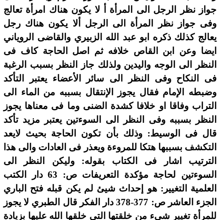
جواز نظر الرجل الى المرأة أ لا يكون هناك امرأة تعالج
وفى جواز نظر المرأة الى الرجل ألا يكون هناك رجل
يعالج كذلك ذكره ابو عبد الله الزبيري والقاضى الروياني
ايضا وعن ابن القاص خلافه ثم اصل الحاجة كاف فى
النظر الى الوجه واليدين ولذلك جاز النظر بسبب الرغبة
فى النكاح وفى النظر الى سائر الأعضاء يعتبر التأكد
وضبطه الإمام فقال يجوز الإنتقال بسببه من الماء الى
التراب وفاقا او خلافا كشدة الضنى وما فى معناها يجوز
النظر بسببه وفى النظر الى السوءتين يعتبر مزيد تأكد
قال فى الوسيط: وذلك بأن تكون الحاجة بحيث لايعد
التكشف بسببها هتكا للمروءة ويعذر فى العادات والى هذا
الترتيب اشار فى الكتاب بقوله: وليكن النظر الى
السوءتين لحاجة مؤكدة التعريفات ص: 63 دار الكتب
العلمية التغيير: هو إحداث شيئ لم يكن قبله فتح الباري
الجزء العاشر ص: 377-378 دار الفكر قال الطبري لا يجوز
للمرأة تغيير شيء من خلقتها التي خلقها الله عليها بزيادة