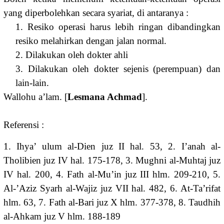
yang diperbolehkan secara syariat, di antaranya :
1. Resiko operasi harus lebih ringan dibandingkan
resiko melahirkan dengan jalan normal.
2. Dilakukan oleh dokter ahli
3. Dilakukan oleh dokter sejenis (perempuan) dan
lain-lain.
Wallohu a’lam. [
Lesmana Achmad
].
Referensi :
1. Ihya’ ulum al-Dien juz II hal. 53, 2. I’anah al-
Tholibien juz IV hal. 175-178, 3. Mughni al-Muhtaj juz
IV hal. 200, 4. Fath al-Mu’in juz III hlm. 209-210, 5.
Al-’Aziz Syarh al-Wajiz juz VII hal. 482, 6. At-Ta’rifat
hlm. 63, 7. Fath al-Bari juz X hlm. 377-378, 8. Taudhih
al-Ahkam juz V hlm. 188-189