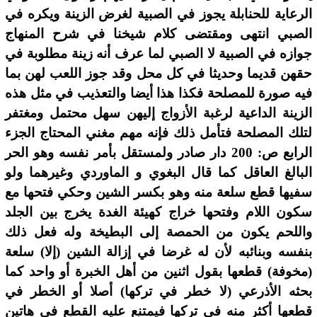
الرعاية للحنابلة يجوز في الصبية لغرض الزينة ويكره في
الصبي انتهى ومقتضى كلام شيخنا في شرح المنهاج
جوازه في الصبية لا الصبي لما عرف أنه زينة مطلوبة في
حقهن قديما وحديثا في كل محل وقد جوز اللعب لهن بما
فيه صورة للمصلحة فكذا هذا أيضا والتعذيب في مثل هذه
الزينة الداعية لرغبة الأزواج إليهن سهل محتمل ومغتفر
لتلك المصلحة فتأمل ذلك فإنه مهم مغني المحتاج الجزء
الرابع ص: 200 دار صادر ولمستقل بأمر نفسه وهو الحر
البالغ العاقل كما قال البغوي و الماوردي وغيرهما ولو
سفيها قطع سلعة منه وهو بكسر الشين وحكي فتحها مع
سكون اللام وفتحها خراج كهيئة الغدة يخرج بين الجلد
واللحم يكون من الحمصة إلى البطيخة وله فعل ذلك
بنفسه وبنائبه لأن له غرضا في إزالة الشين (إلا) سلعة
(مخوفة) قطعها بقول اثنين من أهل الخبرة أو واحد كما
بحثه الأذرعي (لا خطر في تركها) أصلا أو الخطر في
قطعها أكثر منه في تركها فيمتنع عليه القطع في هاتين