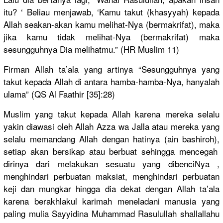
itu? ‘ Beliau menjawab, ‘Kamu takut (khasyyah)
kepada
Allah seakan-aka
n kamu melihat-Ny
a (bermakrif
at), maka
jika kamu tidak melihat-Ny
a (bermakrif
at) maka
sesungguhn
ya Dia melihatmu.
” (HR Muslim 11)
Firman Allah ta’ala yang artinya “Sesungguh
nya yang
takut kepada Allah di antara hamba-hamb
a-Nya, hanyalah
ulama” (QS Al Faathir [35]:28)
Muslim yang takut kepada Allah karena mereka selalu
yakin diawasi oleh Allah Azza wa Jalla atau mereka yang
selalu memandang Allah dengan hatinya (ain bashiroh),
setiap akan bersikap atau berbuat sehingga mencegah
dirinya dari melakukan sesuatu yang dibenciNya
,
menghindar
i perbuatan maksiat, menghindar
i perbuatan
keji dan mungkar hingga dia dekat dengan Allah ta’ala
karena berakhlaku
l karimah meneladani
manusia yang
paling mulia Sayyidina Muhammad Rasulullah
shallallah
u