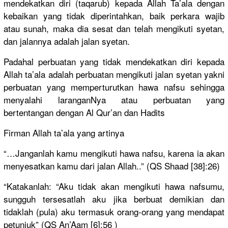
mendekatka
n diri (taqarub) kepada Allah Ta’ala dengan
kebaikan yang tidak diperintah
kan, baik perkara wajib
atau sunah, maka dia sesat dan telah mengikuti syetan,
dan jalannya adalah jalan syetan.
Padahal perbuatan yang tidak mendekatka
n diri kepada
Allah ta’ala adalah perbuatan mengikuti jalan syetan yakni
perbuatan yang memperturu
tkan hawa nafsu sehingga
menyalahi laranganNy
a atau perbuatan yang
bertentang
an dengan Al Qur’an dan Hadits
Firman Allah ta’ala yang artinya
“…Janganla
h kamu mengikuti hawa nafsu, karena ia akan
menyesatka
n kamu dari jalan Allah..” (QS Shaad [38]:26)
“Katakanla
h: “Aku tidak akan mengikuti hawa nafsumu,
sungguh tersesatla
h aku jika berbuat demikian dan
tidaklah (pula) aku termasuk orang-oran
g yang mendapat
petunjuk” (QS An’Aam [6]:56 )