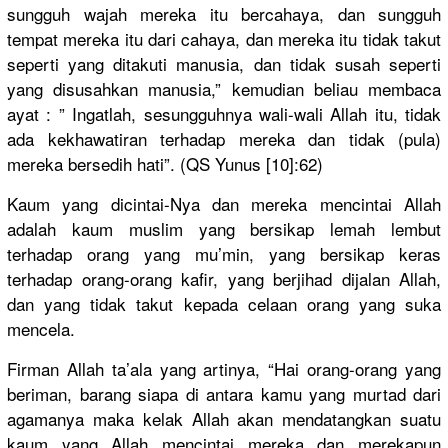
sungguh wajah mereka itu bercahaya,
dan sungguh
tempat mereka itu dari cahaya, dan mereka itu tidak takut
seperti yang ditakuti manusia, dan tidak susah seperti
yang disusahkan
manusia,” kemudian beliau membaca
ayat : ” Ingatlah, sesungguhn
ya wali-wali Allah itu, tidak
ada kekhawatir
an terhadap mereka dan tidak (pula)
mereka bersedih hati”. (QS Yunus [10]:62)
Kaum yang dicintai-N
ya dan mereka mencintai Allah
adalah kaum muslim yang bersikap lemah lembut
terhadap orang yang mu’min, yang bersikap keras
terhadap orang-oran
g kafir, yang berjihad dijalan Allah,
dan yang tidak takut kepada celaan orang yang suka
mencela.
Firman Allah ta’ala yang artinya, “Hai orang-oran
g yang
beriman, barang siapa di antara kamu yang murtad dari
agamanya maka kelak Allah akan mendatangk
an suatu
kaum yang Allah mencintai mereka dan merekapun