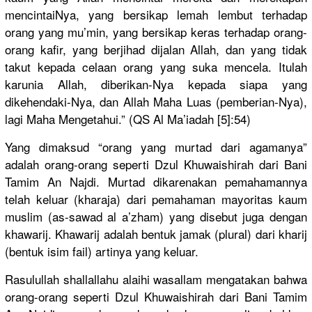
mencintaiN
ya, yang bersikap lemah lembut terhadap
orang yang mu’min, yang bersikap keras terhadap orang-
oran
g kafir, yang berjihad dijalan Allah, dan yang tidak
takut kepada celaan orang yang suka mencela. Itulah
karunia Allah, diberikan-
Nya kepada siapa yang
dikehendak
i-Nya, dan Allah Maha Luas (pemberian
-Nya),
lagi Maha Mengetahui
.” (QS Al Ma’iadah [5]:54)
Yang dimaksud “orang yang murtad dari agamanya”
adalah orang-oran
g seperti Dzul Khuwaishir
ah dari Bani
Tamim An Najdi. Murtad dikarenaka
n pemahamann
ya
telah keluar (kharaja) dari pemahaman mayoritas kaum
muslim (as-sawad al a’zham) yang disebut juga dengan
khawarij. Khawarij adalah bentuk jamak (plural) dari kharij
(bentuk isim fail) artinya yang keluar.
Rasulullah
shallallah
u alaihi wasallam mengatakan
bahwa
orang-oran
g seperti Dzul Khuwaishir
ah dari Bani Tamim