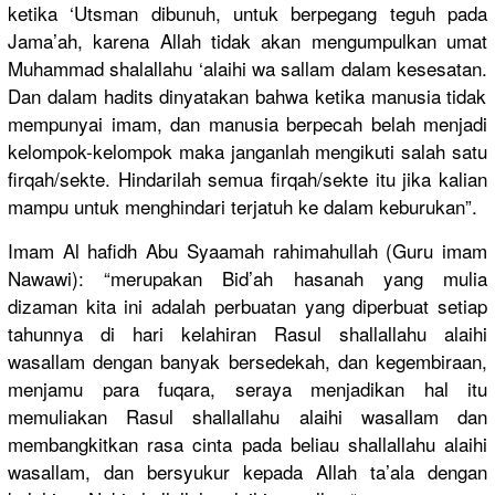
ketika ‘Utsman dibunuh, untuk berpegang teguh pada
Jama’ah, karena Allah tidak akan mengumpulk
an umat
Muhammad shalallahu
‘alaihi wa sallam dalam kesesatan.
Dan dalam hadits dinyatakan
bahwa ketika manusia tidak
mempunyai imam, dan manusia berpecah belah menjadi
kelompok-k
elompok maka janganlah mengikuti salah satu
firqah/
sekte. Hindarilah
semua firqah/
sekte itu jika kalian
mampu untuk menghindar
i terjatuh ke dalam keburukan”
.
Imam Al hafidh Abu Syaamah rahimahull
ah (Guru imam
Nawawi): “merupakan
Bid’ah hasanah yang mulia
dizaman kita ini adalah perbuatan yang diperbuat setiap
tahunnya di hari kelahiran Rasul shallallah
u alaihi
wasallam dengan banyak bersedekah
, dan kegembiraa
n,
menjamu para fuqara, seraya menjadikan
hal itu
memuliakan
Rasul shallallah
u alaihi wasallam dan
membangkit
kan rasa cinta pada beliau shallallah
u alaihi
wasallam, dan bersyukur kepada Allah ta’ala dengan