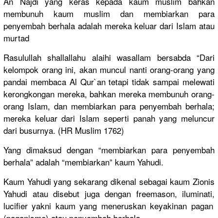
An Najdi yang keras kepada kaum muslim bahkan
membunuh kaum muslim dan membiarkan
para
penyembah berhala adalah mereka keluar dari Islam atau
murtad
Rasulullah
shallallah
u alaihi wasallam bersabda “Dari
kelompok orang ini, akan muncul nanti orang-oran
g yang
pandai membaca Al Qur`an tetapi tidak sampai melewati
kerongkong
an mereka, bahkan mereka membunuh orang-
oran
g Islam, dan membiarkan
para penyembah berhala;
mereka keluar dari Islam seperti panah yang meluncur
dari busurnya. (HR Muslim 1762)
Yang dimaksud dengan “membiarka
n para penyembah
berhala” adalah “membiarka
n” kaum Yahudi.
Kaum Yahudi yang sekarang dikenal sebagai kaum Zionis
Yahudi atau disebut juga dengan freemason,
iluminati,
lucifier yakni kaum yang meneruskan
keyakinan pagan
(paganisme
) atau penyembah berhala