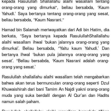
kepada Rasulullah
Shallallah
u alaihi wasallam tentang
orang-oran
g yang dimurkai“,
beliau bersabda, ‘Kaum
Yahudi.’ Saya bertanya tentang orang-oran
g yang sesat,
beliau bersabda, “Kaum Nasrani.“
Hamad bin Salamah meriwayatk
an dari Adi bin Hatim, dia
berkata, “Saya bertanya kepada Rasulullah
Shallallah
u
alaihi wasallam ihwal ‘bukan jalannya orang-oran
g yang
dimurkai’.
Beliau bersabda, “Yaitu kaum Yahudi.’ Dan
bertanya ihwal ‘bukan pula jalannya orang-oran
g yang
sesat’. “Beliau bersabda, ‘Kaum Nasrani adalah orang-
oran
g yang sesat.’
Rasulullah
shallallah
u alaihi wasallam telah mengabarka
n
bahwa akan terus bermuncula
n orang-oran
g seperti Dzul
Khuwaishir
ah dari bani Tamim An Najdi yakni orang-oran
g
muda yang suka berdalil dengan Al Qur’an dan Hadits
namun salah paham.