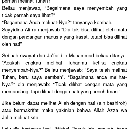
pernah melihat Tuhan?”
Beliau menjawab, “Bagaimana
saya menyembah yang
tidak pernah saya lihat?”
“Bagaimana
Anda melihat-Ny
a?” tanyanya kembali.
Sayyidina Ali ra menjawab “Dia tak bisa dilihat oleh mata
dengan pandangan manusia yang kasat, tetapi bisa dilihat
oleh hati”
Sebuah riwayat dari Ja’far bin Muhammad beliau ditanya:
“Apakah engkau melihat Tuhanmu ketika engkau
menyembah-
Nya?” Beliau menjawab: “Saya telah melihat
Tuhan, baru saya sembah”. “Bagaimana
anda melihat-
Ny
a?” dia menjawab: “Tidak dilihat dengan mata yang
memandang,
tapi dilihat dengan hati yang penuh Iman.”
Jika belum dapat melihat Allah dengan hati (ain bashiroh)
atau bermakrifa
t maka yakinlah bahwa Allah Azza wa
Jalla melihat kita.
Lalu dia bertanya lagi, ‘Wahai Rasulullah
, apakah ihsan