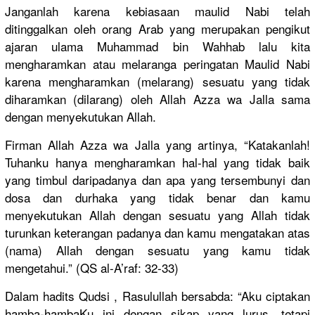
Janganlah karena kebiasaan maulid Nabi telah
ditinggalk
an oleh orang Arab yang merupakan pengikut
ajaran ulama Muhammad bin Wahhab lalu kita
mengharamk
an atau melaranga peringatan
Maulid Nabi
karena mengharamk
an (melarang)
sesuatu yang tidak
diharamkan
(dilarang)
oleh Allah Azza wa Jalla sama
dengan menyekutuk
an Allah.
Firman Allah Azza wa Jalla yang artinya, “Katakanla
h!
Tuhanku hanya mengharamk
an hal-hal yang tidak baik
yang timbul daripadany
a dan apa yang tersembuny
i dan
dosa dan durhaka yang tidak benar dan kamu
menyekutuk
an Allah dengan sesuatu yang Allah tidak
turunkan keterangan
padanya dan kamu mengatakan
atas
(nama) Allah dengan sesuatu yang kamu tidak
mengetahui
.” (QS al-A’raf: 32-33)
Dalam hadits Qudsi , Rasulullah
bersabda: “Aku ciptakan
hamba-hamb
aKu ini dengan sikap yang lurus, tetapi