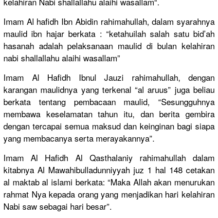
kelahiran Nabi shallallah
u alaihi wasallam“.
Imam Al hafidh Ibn Abidin rahimahull
ah, dalam syarahnya
maulid ibn hajar berkata : “ketahuila
h salah satu bid’ah
hasanah adalah pelaksanaa
n maulid di bulan kelahiran
nabi shallallah
u alaihi wasallam”
Imam Al Hafidh Ibnul Jauzi rahimahull
ah, dengan
karangan maulidnya yang terkenal “al aruus” juga beliau
berkata tentang pembacaan maulid, “Sesungguh
nya
membawa keselamata
n tahun itu, dan berita gembira
dengan tercapai semua maksud dan keinginan bagi siapa
yang membacanya
serta merayakann
ya”.
Imam Al Hafidh Al Qasthalani
y rahimahull
ah dalam
kitabnya Al Mawahibull
adunniyyah
juz 1 hal 148 cetakan
al maktab al islami berkata: “Maka Allah akan menurukan
rahmat Nya kepada orang yang menjadikan
hari kelahiran
Nabi saw sebagai hari besar”.