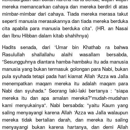
mereka memancarka
n cahaya dan mereka berdiri di atas
mimbar-mim
bar dari cahaya. Tiada mereka merasa takut
seperti manusia merasakann
ya dan tiada mereka berduka
cita apabila para manusia berduka cita”. (HR. an Nasai
dan Ibnu Hibban dalam kitab shahihnya)
Hadits senada, dari ‘Umar bin Khathab ra bahwa
Rasulullah
shallallah
u alaihi wasallam bersabda,
“Sesungguh
nya diantara hamba-hamb
aku itu ada manusia
manusia yang bukan termasuk golongan para Nabi, bukan
pula syuhada tetapi pada hari kiamat Allah ‘Azza wa Jalla
menempatka
n maqam mereka itu adalah maqam para
Nabi dan syuhada.” Seorang laki-laki bertanya : “siapa
mereka itu dan apa amalan mereka?”mu
dah-mudaha
n
kami menyukainy
a“. Nabi bersabda: “yaitu Kaum yang
saling menyayangi
karena Allah ‘Azza wa Jalla walaupun
mereka tidak bertalian darah, dan mereka itu saling
menyayangi
bukan karena hartanya, dan demi Allah