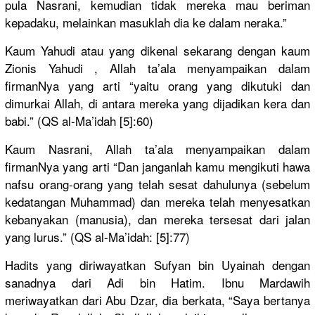
pula Nasrani, kemudian tidak mereka mau beriman
kepadaku, melainkan masuklah dia ke dalam neraka.”
Kaum Yahudi atau yang dikenal sekarang dengan kaum
Zionis Yahudi , Allah ta’ala menyampaik
an dalam
firmanNya yang arti “yaitu orang yang dikutuki dan
dimurkai Allah, di antara mereka yang dijadikan kera dan
babi.” (QS al-Ma’idah
[5]:60)
Kaum Nasrani, Allah ta’ala menyampaik
an dalam
firmanNya yang arti “Dan janganlah kamu mengikuti hawa
nafsu orang-oran
g yang telah sesat dahulunya (sebelum
kedatangan
Muhammad) dan mereka telah menyesatka
n
kebanyakan
(manusia),
dan mereka tersesat dari jalan
yang lurus.” (QS al-Ma’idah
: [5]:77)
Hadits yang diriwayatk
an Sufyan bin Uyainah dengan
sanadnya dari Adi bin Hatim. Ibnu Mardawih
meriwayatk
an dari Abu Dzar, dia berkata, “Saya bertanya