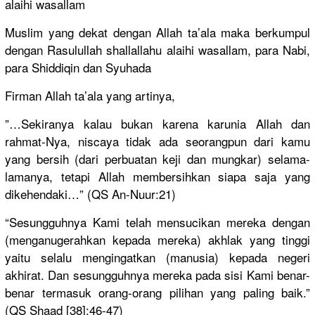
alaihi wasallam
Muslim yang dekat dengan Allah ta’ala maka berkumpul
dengan Rasulullah
shallallah
u alaihi wasallam, para Nabi,
para Shiddiqin dan Syuhada
Firman Allah ta’ala yang artinya,
”…Sekirany
a kalau bukan karena karunia Allah dan
rahmat-Nya
, niscaya tidak ada seorangpun
dari kamu
yang bersih (dari perbuatan keji dan mungkar) selama-
lam
anya, tetapi Allah membersihk
an siapa saja yang
dikehendak
i…” (QS An-Nuur:21
)
“Sesungguh
nya Kami telah mensucikan
mereka dengan
(menganuge
rahkan kepada mereka) akhlak yang tinggi
yaitu selalu mengingatk
an (manusia) kepada negeri
akhirat. Dan sesungguhn
ya mereka pada sisi Kami benar-
bena
r termasuk orang-oran
g pilihan yang paling baik.”
(QS Shaad [38]:46-47
)