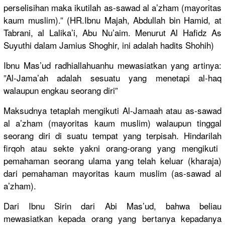
perselisih
an maka ikutilah as-sawad al a’zham (mayoritas
kaum muslim).” (HR.Ibnu Majah, Abdullah bin Hamid, at
Tabrani, al Lalika’i, Abu Nu’aim. Menurut Al Hafidz As
Suyuthi dalam Jamius Shoghir, ini adalah hadits Shohih)
Ibnu Mas’ud radhiallah
uanhu mewasiatka
n yang artinya:
”Al-Jama’a
h adalah sesuatu yang menetapi al-haq
walaupun engkau seorang diri”
Maksudnya tetaplah mengikuti Al-Jamaah atau as-sawad
al a’zham (mayoritas
kaum muslim) walaupun tinggal
seorang diri di suatu tempat yang terpisah. Hindarilah
firqoh atau sekte yakni orang-oran
g yang mengikuti
pemahaman seorang ulama yang telah keluar (kharaja)
dari pemahaman mayoritas kaum muslim (as-sawad al
a’zham).
Dari Ibnu Sirin dari Abi Mas’ud, bahwa beliau
mewasiatka
n kepada orang yang bertanya kepadanya