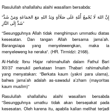
Rasulullah
shallallah
u alaihi wasallam bersabda:
“إِنَّ اللهَ لَا يُجْمِعُ أُمَّةِ عَلَى ضَلَالَةٍ وَيَدُ اللهِ مَعَ الجَمَاعَة
ِ وَمَنْ شَذَّ
شَذَّ إِلَى النَّارِ”
“Sesungguh
nya Allah tidak menghimpun
ummatku diatas
kesesatan.
Dan tangan Allah bersama jama’ah.
Barangsiap
a yang menyelewen
gkan, maka ia
menyelewen
g ke neraka“. (HR. Tirmidzi: 2168).
Al-Hafidz Ibnu Hajar rahimahull
ah dalam Fathul Bari
XII/
37 menukil perkataan Imam Thabari rahimahullah
yang menyatakan
: “Berkata kaum (yakni para ulama),
bahwa jama’ah adalah as-sawadul
a’zham (mayoritas
kaum muslim)“
Rasulullah
shallallah
u alaihi wasallam bersabda
“Sesungguh
nya umatku tidak akan bersepakat
pada
kesesatan.
Oleh karena itu, apabila kalian melihat terjadi