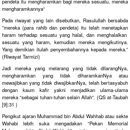
pendeta itu mengharamk
an bagi mereka sesuatu, mereka
mengharamk
annya“
Pada riwayat yang lain disebutkan
, Rasulullah
bersabda
”mereka (para rahib dan pendeta) itu telah menetapkan
haram terhadap sesuatu yang halal, dan menghalalk
an
sesuatu yang haram, kemudian mereka mengikutin
ya.
Yang demikian itulah penyembaha
nnya kepada mereka.”
(Riwayat Tarmizi)
Jadi mereka yang melarang yang tidak dilarangNy
a,
mengharamk
an yang tidak diharamkan
Nya atau
mewajibkan
yang tidak diwajibkan
Nya, telah bertasyabu
h
dengan kaum kafir yakni menjadikan
ulama-ulam
a
mereka “sebagai tuhan-tuha
n selain Allah“. (QS at-Taubah
[9]:31 )
Pengikut ajaran Muhammad bin Abdul Wahhab atau sekte
Wahabi lebih suka mengadakan
“Pekan Memorial