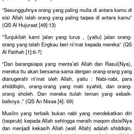
“Sesungguh
nya orang yang paling mulia di antara kamu di
sisi Allah ialah orang yang paling taqwa di antara kamu”
(QS Al Hujuraat [49]:13)
“Tunjukila
h kami jalan yang lurus , (yaitu) jalan orang-
oran
g yang telah Engkau beri ni’mat kepada mereka” (QS
Al Fatihah [1]:6-7)
“Dan barangsiap
a yang menta’ati Allah dan Rasul(Nya)
,
mereka itu akan bersama-sa
ma dengan orang-oran
g yang
dianugerah
i ni’mat oleh Allah, yaitu : Nabi-nabi,
para
shiddiiqii
n, orang-oran
g yang mati syahid, dan orang-
oran
g sholeh. Dan mereka itulah teman yang sebaik-
bai
knya .” (QS An Nisaa [4]: 69)
Muslim yang terbaik bukan nabi yang mendekatka
n diri
(taqarub) kepada Allah sehingga meraih maqom disisiNya
dan menjadi kekasih Allah (wali Allah) adalah shiddiqin,