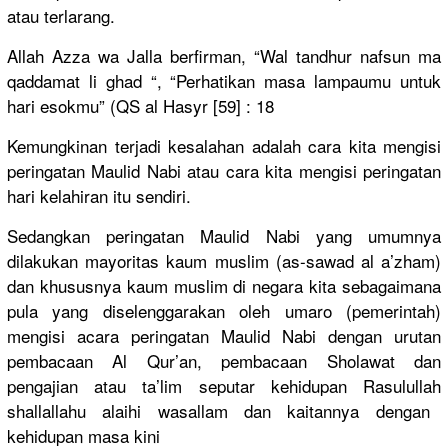
atau terlarang.
Allah Azza wa Jalla berfirman,
“Wal tandhur nafsun ma
qaddamat li ghad “, “Perhatika
n masa lampaumu untuk
hari esokmu” (QS al Hasyr [59] : 18
Kemungkina
n terjadi kesalahan adalah cara kita mengisi
peringatan
Maulid Nabi atau cara kita mengisi peringatan
hari kelahiran itu sendiri.
Sedangkan peringatan
Maulid Nabi yang umumnya
dilakukan mayoritas kaum muslim (as-sawad al a’zham)
dan khususnya kaum muslim di negara kita sebagaiman
a
pula yang diselengga
rakan oleh umaro (pemerinta
h)
mengisi acara peringatan
Maulid Nabi dengan urutan
pembacaan Al Qur’an, pembacaan Sholawat dan
pengajian atau ta’lim seputar kehidupan Rasulullah
shallallah
u alaihi wasallam dan kaitannya dengan
kehidupan masa kini