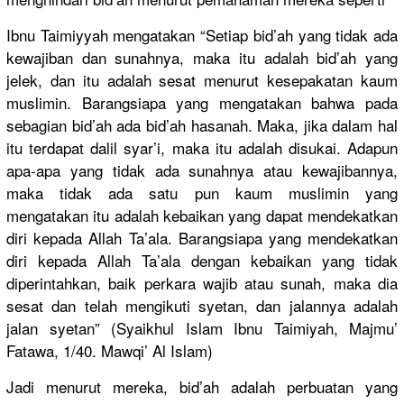
Ibnu Taimiyyah mengatakan
“Setiap bid’ah yang tidak ada
kewajiban dan sunahnya, maka itu adalah bid’ah yang
jelek, dan itu adalah sesat menurut kesepakata
n kaum
muslimin. Barangsiap
a yang mengatakan
bahwa pada
sebagian bid’ah ada bid’ah hasanah. Maka, jika dalam hal
itu terdapat dalil syar’i, maka itu adalah disukai. Adapun
apa-apa yang tidak ada sunahnya atau kewajibann
ya,
maka tidak ada satu pun kaum muslimin yang
mengatakan
itu adalah kebaikan yang dapat mendekatka
n
diri kepada Allah Ta’ala. Barangsiap
a yang mendekatka
n
diri kepada Allah Ta’ala dengan kebaikan yang tidak
diperintah
kan, baik perkara wajib atau sunah, maka dia
sesat dan telah mengikuti syetan, dan jalannya adalah
jalan syetan” (Syaikhul Islam Ibnu Taimiyah, Majmu’
Fatawa, 1/40. Mawqi’ Al Islam)
Jadi menurut mereka, bid’ah adalah perbuatan yang