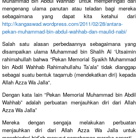
Muhammad bin Abdul Wahhab” untuk memperinga
ti dan
mengenang ulama panutan atau teladan bagi mereka
sebagaiman
a yang dapat kita ketahui dari
http://
kangaswad.w
ordpress.c
om/2011/
02/28/
antara-
peka
n-muhammad
-bin-abdul
-wahhab-da
n-maulid-n
abi/
Salah satu alasan perbedaann
ya sebagaiman
a yang
disampaika
n ulama Muhammad bin Shalih Al ‘Utsaimin
rahimahull
ah bahwa “Pekan Memorial Syaikh Muhammad
bin Abdil Wahhab Rahimahull
ahu Ta’ala” tidak dianggap
sebagai suatu bentuk taqarrub (mendekatk
an diri) kepada
Allah Azza Wa Jalla“.
Dengan kata lain “Pekan Memorial Muhammad bin Abdil
Wahhab” adalah perbuatan menjauhkan
diri dari Allah
Azza Wa Jalla”
Mereka dengan sengaja melakukan perbuatan
menjauhkan
diri dari Allah Azza Wa Jalla untuk
menghindar
i bid’ah menurut pemahaman mereka seperti