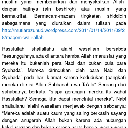
muslim yang membenarka
n dan menyaksika
n Allah
dengan hatinya (ain bashiroh) atau muslim yang
bermakrifa
t. Bermacam-m
acam tingkatan shiddiqin
sebagaiman
a yang diuraikan dalam tulisan pada
http://
mutiarazuhu
d.wordpres
s.com/
2011/01/14/
2011/09/2
8/
maqom-wali-
allah
Rasulullah
shallallah
u alaihi wasallam bersabda
“sesungguh
nya ada di antara hamba Allah (manusia) yang
mereka itu bukanlah para Nabi dan bukan pula para
Syuhada’. Mereka dirindukan
oleh para Nabi dan
Syuhada’ pada hari kiamat karena kedudukan (pangkat)
mereka di sisi Allah Subhanahu wa Ta’ala“ Seorang dari
sahabatnya
berkata, “siapa gerangan mereka itu wahai
Rasulullah
? Semoga kita dapat mencintai mereka“. Nabi
shallallah
u ‘alaihi wasallam menjawab dengan sabdanya:
“Mereka adalah suatu kaum yang saling berkasih sayang
dengan anugerah Allah bukan karena ada hubungan
kekeluarga
an dan bukan karena harta benda, wajah-waja
h