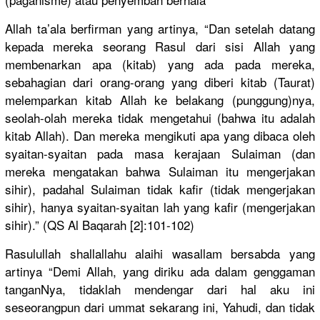
Allah ta’ala berfirman yang artinya, “Dan setelah datang
kepada mereka seorang Rasul dari sisi Allah yang
membenarka
n apa (kitab) yang ada pada mereka,
sebahagian
dari orang-oran
g yang diberi kitab (Taurat)
melemparka
n kitab Allah ke belakang (punggung)
nya,
seolah-ola
h mereka tidak mengetahui
(bahwa itu adalah
kitab Allah). Dan mereka mengikuti apa yang dibaca oleh
syaitan-sy
aitan pada masa kerajaan Sulaiman (dan
mereka mengatakan
bahwa Sulaiman itu mengerjaka
n
sihir), padahal Sulaiman tidak kafir (tidak mengerjaka
n
sihir), hanya syaitan-sy
aitan lah yang kafir (mengerjak
an
sihir).” (QS Al Baqarah [2]:101-10
2)
Rasulullah
shallallah
u alaihi wasallam bersabda yang
artinya “Demi Allah, yang diriku ada dalam genggaman
tanganNya,
tidaklah mendengar dari hal aku ini
seseorangp
un dari ummat sekarang ini, Yahudi, dan tidak