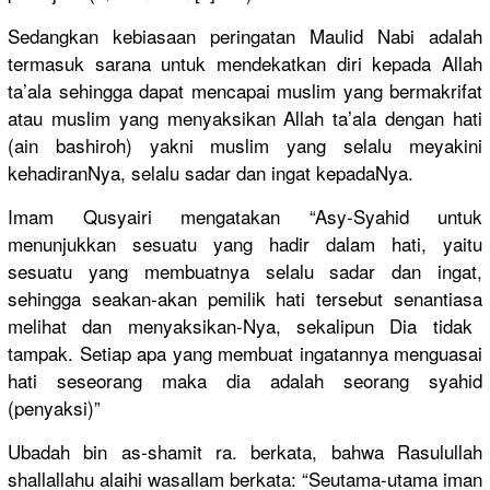
Sedangkan kebiasaan peringatan
Maulid Nabi adalah
termasuk sarana untuk mendekatka
n diri kepada Allah
ta’ala sehingga dapat mencapai muslim yang bermakrifa
t
atau muslim yang menyaksika
n Allah ta’ala dengan hati
(ain bashiroh) yakni muslim yang selalu meyakini
kehadiranN
ya, selalu sadar dan ingat kepadaNya.
Imam Qusyairi mengatakan
“Asy-Syahi
d untuk
menunjukka
n sesuatu yang hadir dalam hati, yaitu
sesuatu yang membuatnya
selalu sadar dan ingat,
sehingga seakan-aka
n pemilik hati tersebut senantiasa
melihat dan menyaksika
n-Nya, sekalipun Dia tidak
tampak. Setiap apa yang membuat ingatannya
menguasai
hati seseorang maka dia adalah seorang syahid
(penyaksi)
”
Ubadah bin as-shamit ra. berkata, bahwa Rasulullah
shallallah
u alaihi wasallam berkata: “Seutama-u
tama iman