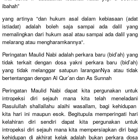
ibahah”
yang artinya “dan hukum asal dalam kebiasaan (adat
istiadat) adalah boleh saja sampai ada dalil yang
memalingka
n dari hukum asal atau sampai ada dalil yang
melarang atau mengharamk
annya“.
Peringatan
Maulid Nabi adalah perkara baru (bid’ah) yang
tidak terkait dengan dosa yakni perkara baru (bid’ah)
yang tidak melanggar satupun laranganNy
a atau tidak
bertentang
an dengan Al Qur’an dan As Sunnah
Peringatan
Maulid Nabi dapat kita pergunakan
untuk
intropeksi
diri sejauh mana kita telah meneladani
Rasulullah
shallallah
u alaihi wasallam, bagi kehidupan
kita hari ini maupun esok. Begitupula
memperinga
ti hari
kelahiran diri sendiri dapat kita pergunakan
untuk
intropeksi
diri sejauh mana kita mempersiap
kan diri bagi
kehidupan di akhirat kelak adalah bukan perkara dosa