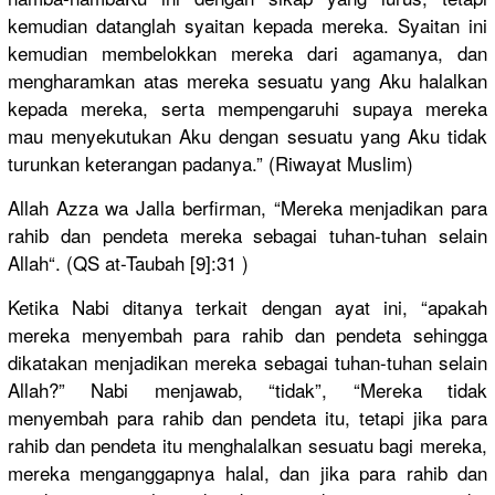
kemudian datanglah syaitan kepada mereka. Syaitan ini
kemudian membelokka
n mereka dari agamanya, dan
mengharamk
an atas mereka sesuatu yang Aku halalkan
kepada mereka, serta mempengaru
hi supaya mereka
mau menyekutuk
an Aku dengan sesuatu yang Aku tidak
turunkan keterangan
padanya.” (Riwayat Muslim)
Allah Azza wa Jalla berfirman,
“Mereka menjadikan
para
rahib dan pendeta mereka sebagai tuhan-tuha
n selain
Allah“. (QS at-Taubah [9]:31 )
Ketika Nabi ditanya terkait dengan ayat ini, “apakah
mereka menyembah para rahib dan pendeta sehingga
dikatakan menjadikan
mereka sebagai tuhan-tuha
n selain
Allah?” Nabi menjawab, “tidak”, “Mereka tidak
menyembah para rahib dan pendeta itu, tetapi jika para
rahib dan pendeta itu menghalalk
an sesuatu bagi mereka,
mereka menganggap
nya halal, dan jika para rahib dan