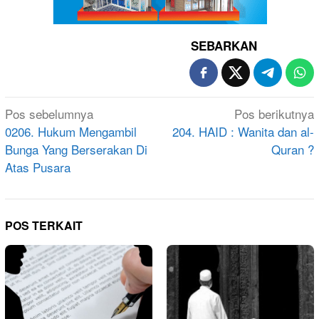
SEBARKAN
Navigasi
Pos sebelumnya
Pos berikutnya
pos
0206. Hukum Mengambil
204. HAID : Wanita dan al-
Bunga Yang Berserakan Di
Quran ?
Atas Pusara
POS TERKAIT