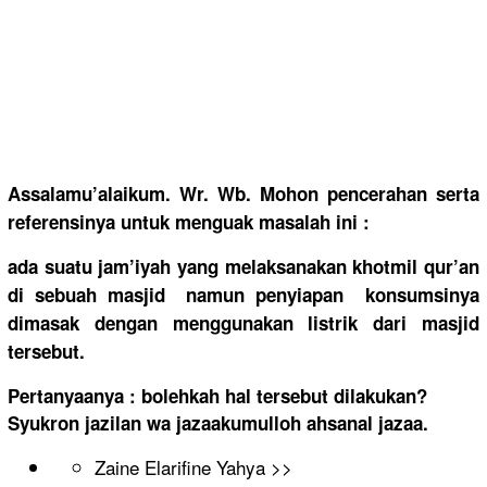
Assalamu’a
laikum. Wr. Wb. Mohon pencerahan
serta
referensin
ya untuk menguak masalah ini :
ada suatu jam’iyah yang melaksanak
an khotmil qur’an
di sebuah masjid namun penyiapan
konsumsiny
a
dimasak dengan menggunaka
n listrik dari masjid
tersebut.
Pertanyaan
ya : bolehkah hal tersebut dilakukan?
Syukron jazilan wa jazaakumul
loh ahsanal jazaa.
Zaine Elarifine Yahya >>