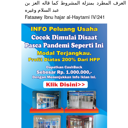
العرف المطرد بمنزلة المشروط كما قاله العز بن
عبد السلام وغيره
Fataawy Ibnu hajar al-Haytami
IV/241