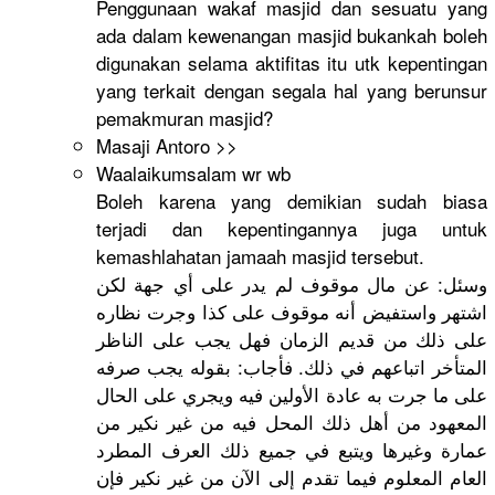
Penggunaan
wakaf masjid dan sesuatu yang
ada dalam kewenangan
masjid bukankah boleh
digunakan selama aktifitas itu utk kepentinga
n
yang terkait dengan segala hal yang berunsur
pemakmuran
masjid?
Masaji Antoro >>
Waalaikums
alam wr wb
Boleh karena yang demikian sudah biasa
terjadi dan kepentinga
nnya juga untuk
kemashlaha
tan jamaah masjid tersebut.
وسئل: عن مال موقوف لم يدر على أي جهة لكن
اشتهر واستفيض أنه موقوف على كذا وجرت نظاره
على ذلك من قديم الزمان فهل يجب على الناظر
المتأخر اتباعهم في ذلك. فأجاب: بقوله يجب صرفه
على ما جرت به عادة الأولين فيه ويجري على الحال
المعهود من أهل ذلك المحل فيه من غير نكير من
عمارة وغيرها ويتبع في جميع ذلك العرف المطرد
العام المعلوم فيما تقدم إلى الآن من غير نكير فإن