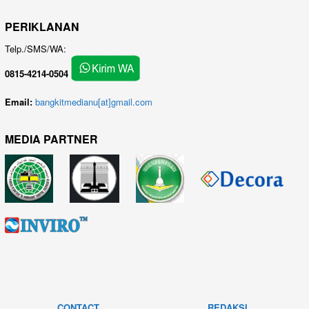
PERIKLANAN
Telp./SMS/WA:
0815-4214-0504
Email:
bangkitmedianu[at]gmail.com
MEDIA PARTNER
CONTACT
REDAKSI