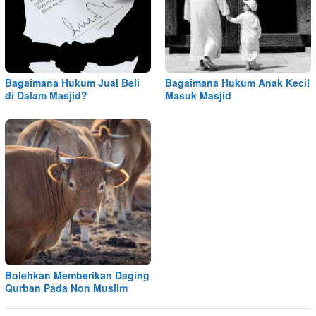
Bagaimana Hukum Jual Beli
Bagaimana Hukum Anak Kecil
di Dalam Masjid?
Masuk Masjid
Bolehkan Memberikan Daging
Qurban Pada Non Muslim