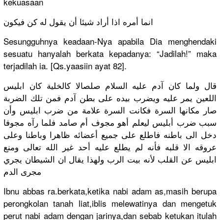
kekuasaan
انما أمره اذا أراد شيئا أن يقول له كن فيكون
Sesungguhn
ya keadaan-Ny
a apabila Dia menghendak
i
sesuatu hanyalah berkata kepadanya:
“Jadilah!”
maka
terjadilah
ia. [Qs.yaasii
n ayat 82].
قال ولما كان آدم عليه السلام صلصالا كالخلية كان ابليس
اللعين يمر عليه ويضرب بيده على بطن آدم فمن تلك الضربة
صار مكانها السرة فكانت السرة علامة من ضرب ابليس وأن
سبب ضرب أبليس ليعلم أهو مجوف أم صامد فلما رآه مجوفا
دخل الى باطنه فاطلع على جميع أعضائه ظاهرا وباطنا وعلى
عروقه الا قلبه فأنه لم يطلع عليه أحد غير الله تعالى ومنع
ابليس عن القلب لأنه بيت الرب ولهذا يقال ان الشيطان يجري
مجرى الدم
Ibnu abbas ra.berkata
,keti­ka nabi adam as,masih berupa
perongkola
n tanah liat,iblis
melewatiny
a dan mengetuk
perut nabi adam dengan jarinya,da
n sebab ketukan itulah