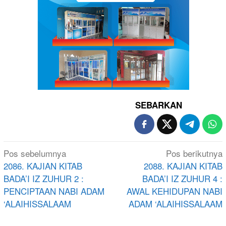
SEBARKAN
Navigasi
Pos sebelumnya
Pos berikutnya
pos
2086. KAJIAN KITAB
2088. KAJIAN KITAB
BADA’I IZ ZUHUR 2 :
BADA’I IZ ZUHUR 4 :
PENCIPTAAN NABI ADAM
AWAL KEHIDUPAN NABI
‘ALAIHISSALAAM
ADAM ‘ALAIHISSALAAM