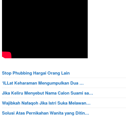
Stop Phubbing Hargai Orang Lain
‘ILLat Keharaman Mengumpulkan Dua …
Jika Keliru Menyebut Nama Calon Suami sa…
Wajibkah Nafaqoh Jika Istri Suka Melawan…
Solusi Atas Pernikahan Wanita yang Ditin…