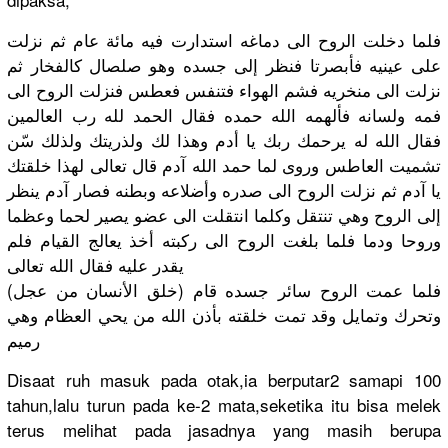
فلما دخلت الروح الى دماغه استدارت فيه مائة عام ثم نزلت
على عينيه فأبصرتا فنظر إلى جسده وهو صلصال كالفخار ثم
نزلت الى منخريه فشم الهواء فتنفس فعطس فنزلت الروح الى
فمه ولسانه فألهمه الله حمده فقال الحمد لله رب العالمين
فقال الله له يرحمك ربك يا أدم وهذا لك ولذريتك ولذلك سّن
تشميت العاطس وروى لما حمد الله آدم قال تعالى لهذا خلقتك
يا آدم ثم نزلت الروح الى صدره وأضلاعه وبطنه فصار آدم ينظر
إلى الروح وهي تنتقل وكلما انتقلت الى عضو يصير لحما وعظما
وروحا ودما فلما بلغت الروح الى ركبته أخذ يعالج القيام فلم
يقدر عليه فقال الله تعالى
(خلق الأنسان من عجل) فلما عمت الروح سائر جسده قام
وتحرك وتمايل وقد تمت خلقته بأذن الله من يحي العظام وهي
رميم
Disaat ruh masuk pada otak,ia berputar2 samapi 100
tahun,lalu
turun pada ke-2 mata,seket
ika itu bisa melek
terus melihat pada jasadnya yang masih berupa