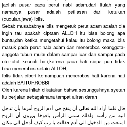
jadilah pusar pada perut nabi adam,dari itulah yang
namanya pusar adalah petilasan dari ketukan
(dudulan.j
awa) iblis.
Sebab musababnya
iblis mengetuk perut adam adalah dia
ingin tau apakah ciptaan ALLOH itu bisa bolong apa
buntu,dan ketika mengetahui
kalau itu bolong maka iblis
masuk pada perut nabi adam dan menerobos keanggota-
anggo­ta tubuh mulai dalam sampai luar dan sampai pada
otot-otot kecuali hati,karen
a pada hati siapa pun tidak
bisa menerobos selain ALLOH,
Iblis tidak diberi kemampuan menerobos hati karena hati
adalah BAITURROBB
I
Oleh karena inilah dikatakan bahwa sesungguhn
ya syetan
itu berjalan sebagaiman
a tempat aliran darah
قال فلما أراد الله تعالى أن ينفخ في أدم الروح أمرها بأن تدخل
اليه من رأسه ولذلك سمي الرأس يافوخا ويروى أن الروح
امتنعت من الدخول الى أدم فقالت يا رب كيف أدخل الى مكان