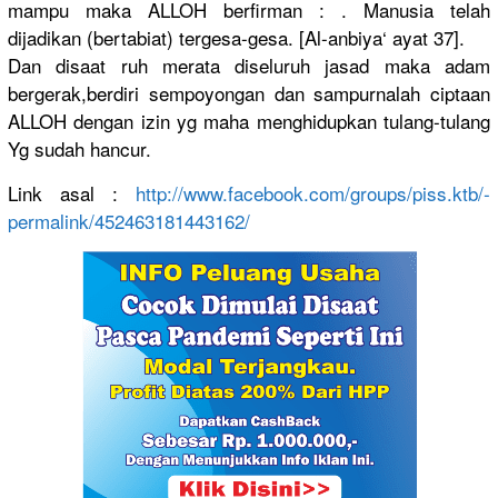
mampu maka ALLOH berfirman : . Manusia telah
dijadikan (bertabiat
) tergesa-ge
sa. [Al-anbiya
‘ ayat 37].
Dan disaat ruh merata diseluruh jasad maka adam
bergerak,b
erdir­i sempoyonga
n dan sampurnala
h ciptaan
ALLOH dengan izin yg maha menghidupk
an tulang-tul
ang
Yg sudah hancur.
Link asal :
http://
­www.facebo
ok.com­/
groups/
­piss.ktb/
­
permalink/
­4524631814
43162/