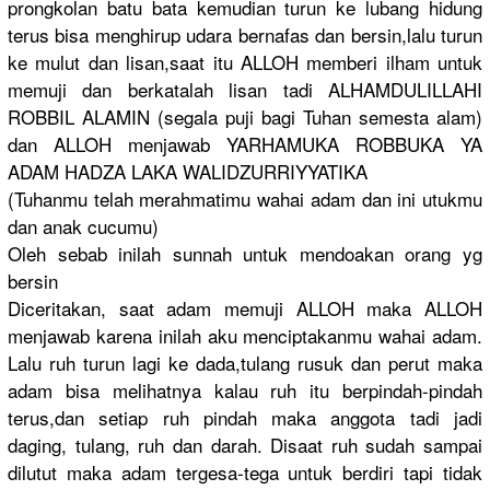
prongkolan
batu bata kemudian turun ke lubang hidung
terus bisa menghirup udara bernafas dan bersin,lal
u turun
ke mulut dan lisan,saat
itu ALLOH memberi ilham untuk
memuji dan berkatalah
lisan tadi ALHAMDULIL
LAHI
ROBBIL ALAMIN (segala puji bagi Tuhan semesta alam)
dan ALLOH menjawab YARHAMUKA ROBBUKA YA
ADAM HADZA LAKA WALIDZURRI
YYATI­KA
(Tuhanmu telah merahmatim
u wahai adam dan ini utukmu
dan anak cucumu)
Oleh sebab inilah sunnah untuk mendoakan orang yg
bersin
Diceritaka
n, saa­t adam memuji ALLOH maka ALLOH
menjawab karena inilah aku menciptaka
nmu wahai adam.
Lalu ruh turun lagi ke dada,tulan
g rusuk dan perut maka
adam bisa melihatnya
kalau ruh itu berpindah-
pinda­h
terus,dan setiap ruh pindah maka anggota tadi jadi
daging, tulang, r­uh dan darah. Disaat ruh sudah sampai
dilutut maka adam tergesa-te
ga untuk berdiri tapi tidak