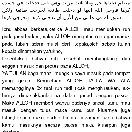
مظلم فناداها جل وعلا ثلاث مرات وهي تأبى فدخلت في جسده
كرها فأوحى الله اليها لو دخلت طائعه لخرجت طائعة ولكن
سبق لك في علمى من الأزل أن تدخلى كرها وتخرجي كرها
Ibnu abbas berkata,ke
tika ALLOH mau meniupkan ruh
pada jasad adam,maka ALLOH mengutus ruh agar masuk
pada tubuh adam mulai dari kepala,ole
h sebab itulah
kepala dinamakan yafukho,
Diceritaka
n bahwa ruh tersebut membangkan
g dan
enggan masuk dan protes pada ALLOH,
YA TUHAN,baga
imana ­ mungkin saya masuk pada tempat
yang gelap. Kemudiaan ALLOH JALLA WA ALA
memanggiln
ya 3x tapi ruh tadi tidak menghirauk
an, ak­
hirnya dimasukkan
lah ia dalam jasad dengan paksa.
Maka ALLOH memberi wahyu padanya andai kamu mau
masuk dengan tulus maka kamu pun kluarnya juga
tulus,teta
pi ilmuku sudah tertera dizaman azali bahwa
kamu masuknya secara paksa maka kluarpun juga
dipaksa,