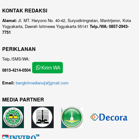
KONTAK REDAKSI
Alamat:
Jl. MT. Haryono No. 40-42, Suryodiningratan, Mantrijeron, Kota
Yogyakarta, Daerah Istimewa Yogyakarta 55141
Telp./WA: 0857-2943-
7751
PERIKLANAN
Telp./SMS/WA:
0815-4214-0504
Email:
bangkitmedianu[at]gmail.com
MEDIA PARTNER