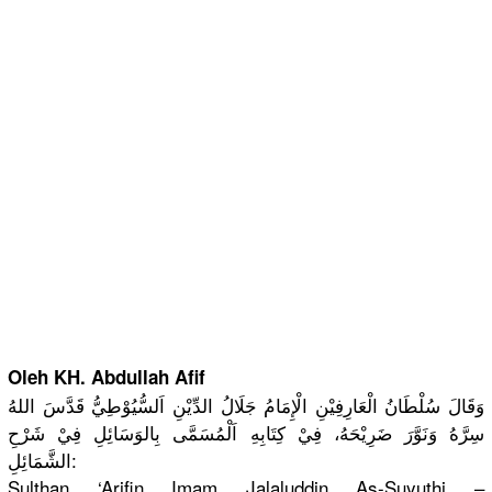
Oleh KH. Abdullah Afif
وَقَالَ سُلْطَانُ الْعَارِفِ
يْنِ الْإِمَامُ
جَلَالُ الدِّيْنِ اَلسُّيُوْ
طِيُّ قَدَّسَ اللهُ
سِرَّهُ وَنَوَّرَ ضَرِيْحَهُ
، فِيْ كِتَابِهِ اَلْمُسَمّ
َى بِالوَسَائ
ِلِ فِيْ شَرْحِ
لِ:
الشَّمَائِ
Sulthan ‘Arifin Imam Jalaluddin
As-Suyuthi
–