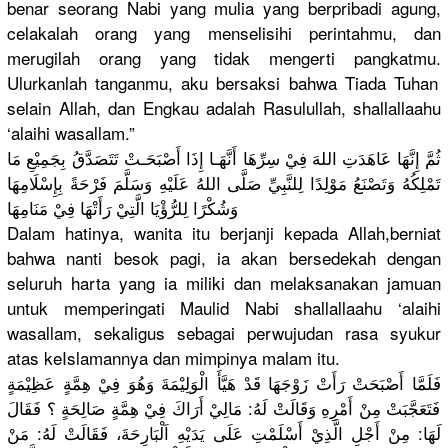
benar seorang Nabi yang mulia yang berpribadi
agung,
celakalah orang yang menselisih
i perintahmu
, dan
merugilah orang yang tidak mengerti pangkatmu.
Ulurkanlah
tanganmu, aku bersaksi bahwa Tiada Tuhan
selain Allah, dan Engkau adalah Rasulullah
, shallallaa
hu
‘alaihi wasallam.”
ثُمَّ إِنَّهَا عَاهَدَتِ اللهَ فِيْ سِرِّهَا أَنَّهَـا إِذَا أَصْبَحَـت
ْ تَتَصَدَّق
ُ بِجَمِيْعِ
مَا
تَمْلِكُهُ
وَتَصْنَعُ
مَوْلِدًا لِلنَّبِيّ
ِ صَلَّى اللهُ عَلَيْهِ وَسَلَّمَ فَرْحَةً بِإِسْلَام
ِهَا
وَشُكْرًا لِلرُّؤْيَ
ا الَّتِيْ رَأَتْهَا فِيْ مَنَامِهَا
Dalam hatinya, wanita itu berjanji kepada Allah,bern
iat
bahwa nanti besok pagi, ia akan bersedekah
dengan
seluruh harta yang ia miliki dan melaksanak
an jamuan
untuk memperinga
ti Maulid Nabi shallallaa
hu ‘alaihi
wasallam, sekaligus sebagai perwujudan
rasa syukur
atas keIslamann
ya dan mimpinya malam itu.
فَلَمَّا أَصْبَحَتْ
رَأَتْ زَوْجَهَا قَدْ هَيَّأَ الْوَلِيْم
َةَ وَهُوَ فِيْ هِمَّةٍ عَظِيْمَةٍ
فَتَعَجَّب
َتْ مِنْ أَمْرِهِ وَقَالَتْ لَهُ: مَالِيْ أَرَاكَ فِيْ هِمَّةٍ صَالِحَةٍ ؟ فَقَالَ
لَهَا: مِنْ أَجْلِ الَّذِيْ أَسْلَمْتِ
عَلَى يَدَيْهِ اَلْبَارِح
َةَ، فَقَالَتْ لَهُ: مَنْ