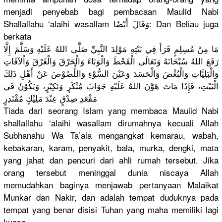
menjadi penyebab bagi pembacaan Maulid Nabi
Shallallah
u ‘alaihi wasallam وَقَالَ أَيْضًا: Dan Beliau juga
berkata
مَا مِنْ مُسِلِمٍ قَرَأَ فِي بَيْتِهِ مَوْلِدَ النَّبِيِّ
صَلَّى اللهُ عَلَيْهِ وَسَلَّمَ إِلَّا
رَفَعَ اللهُ سُبْحَانَه
ُ وَتَعَالَى
الْقَحْطَ وَالْوَبَا
ءَ وَالْحَرْق
َ وَالْغَرْق
َ وَاْلآفَات
وَالْبَلِي
َّاتِ وَالْبُغْض
َ وَالْحَسَد
َ وَعَيْنَ السُّوْءِ وَاللُّصُو
ْصَ عَنْ أَهْلِ ذَلِكَ
الْبَيْتِ،
فَإِذَا مَاتَ هَوَّنَ اللهُ عَلَيْهِ جَوَابَ مُنْكَرٍ وَنَكِيْرٍ
، وَيَكُوْنُ
فَي
مَقْعَدِ صِدْقٍ عِنْدَ مَلِيْكٍ مُقْتَدِرٍ
Tiada dari seorang Islam yang membaca Maulid Nabi
shallallah
u ‘alaihi wasallam dirumahnya
kecuali Allah
Subhanahu Wa Ta’ala mengangkat
kemarau, wabah,
kebakaran,
karam, penyakit, bala, murka, dengki, mata
yang jahat dan pencuri dari ahli rumah tersebut. Jika
orang tersebut meninggal dunia niscaya Allah
memudahkan
baginya menjawab pertanyaan
Malaikat
Munkar dan Nakir, dan adalah tempat duduknya pada
tempat yang benar disisi Tuhan yang maha memiliki lagi
kuasa