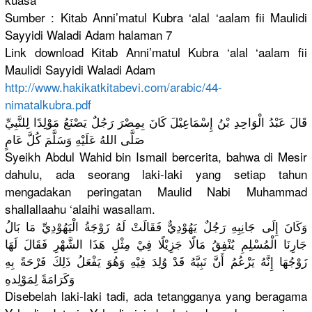
Sumber : Kitab Anni’matul
Kubra ‘alal ‘aalam fii Maulidi
Sayyidi Waladi Adam halaman 7
Link download Kitab Anni’matul
Kubra ‘alal ‘aalam fii
Maulidi Sayyidi Waladi Adam
http://
www.hakikat
kitabevi.c
om/arabic/
44-
nimatalk
ubra.pdf
قَالَ عَبْدُ الْوَاحِدِ
بْنُ إِسْمَاعِي
ْلَ كَانَ بِمِصْرَ رَجُلٌ يَصْنَعُ مَوْلِدًا لِلنَّبِيّ
صَلَّى اللهُ عَلَيْهِ وَسَلَّمَ كُلَّ عَامٍ
Syeikh Abdul Wahid bin Ismail bercerita,
bahwa di Mesir
dahulu, ada seorang laki-laki yang setiap tahun
mengadakan
peringatan
Maulid Nabi Muhammad
shallallaa
hu ‘alaihi wasallam.
وَكَانَ إِلَى جَانِبِهِ رَجُلٌ يَهُوْدِيّ
ٌ فَقَالَتْ لَهُ زَوْجَةُ الْيَهُوْد
ِيِّ مَا بَالُ
جَارِنَا الْمُسْلِم
ِ يُنْفِقُ مَالًا جَزِيْلًا فِيْ مِثْلِ هَذَا الشَّهْرِ فَقَالَ لَهَا
زَوْجُهَا إِنَّهُ يَزْعُمُ أَنَّ نَبِيَّهُ قَدْ وُلِدَ فِيْهِ وَهُوَ يَفْعَلُ ذَلِكَ فَرْحَةً بِهِ
وَكَرَامَة
ً لِمَوْلِده
Disebelah laki-laki tadi, ada tetanggany
a yang beragama