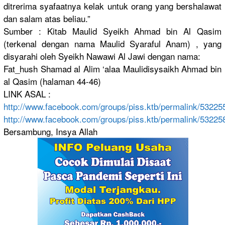
ditrerima syafaatnya
kelak untuk orang yang bershalawa
t
dan salam atas beliau.”
Sumber : Kitab Maulid Syeikh Ahmad bin Al Qasim
(terkenal dengan nama Maulid Syaraful Anam) , yang
disyarahi oleh Syeikh Nawawi Al Jawi dengan nama:
Fat_hush Shamad al Alim ‘alaa Maulidisys
aikh Ahmad bin
al Qasim (halaman 44-46)
LINK ASAL :
http://
www.faceboo
k.com/
groups/
piss.ktb/
permalink/
53225
http://
www.faceboo
k.com/
groups/
piss.ktb/
permalink/
53225
Bersambung
, Insya Allah