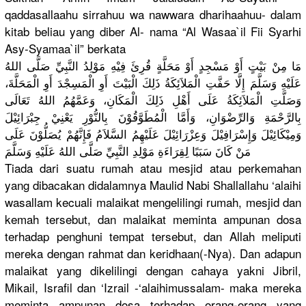
qaddasall
aahu sirrahuu wa nawwara dharihaahu
u- dalam
kitab beliau yang diber Al- nama “Al Wasaa`il Fii Syarhi
Asy-Syamaa
`il” berkata
مَا مِنْ بَيْتٍ أَوْ مَسْجِدٍ أَوْ مَحَلَّةٍ قُرِئَ فِيْهِ مَوْلِدُ النَّبِيِّ
صَلَّى اللهُ
عَلَيْهِ وَسَلَّمَ إِلَّا حَفَّتِ الْمَلاَئِ
كَةُ ذَلِكَ الْبَيْتَ أَوِ الْمَسِجْد
َ أَوِ الْمَحَلَّ
ةَ،
وَصَلَّتِ الْمَلاَئِ
كَةُ عَلَى أَهْلِ ذَلِكَ الْمَكَانِ
، وَعَمَّهُم
ُ اللهُ تَعَالَى
بِالرَّحْم
َةِ وَالرِّضْو
َانِ، وَأَمَّا الْمُطَوَّ
قُوْنَ بِالنُّوْر
ِ يَعْنِيْ جِبْرَائِي
ْلَ
وَمِيْكَائ
ِيْلَ وَإِسْرَاف
ِيْلَ وَعِزْرَائ
ِيْلَ عَلَيْهِمُ
السَّلاَمُ
فَإِنَّهُم
ْ يُصَلُّوْن
َ عَلَى
مَنْ كَانَ سَبَبًا لِقِرَاءَة
ِ مَوْلِدِ النَّبِيِّ
صَلَّى اللهُ عَلَيْهِ وَسَلَّمَ
Tiada dari suatu rumah atau mesjid atau perkemahan
yang dibacakan didalamnya
Maulid Nabi Shallallah
u ‘alaihi
wasallam kecuali malaikat mengelilin
gi rumah, mesjid dan
kemah tersebut, dan malaikat meminta ampunan dosa
terhadap penghuni tempat tersebut, dan Allah meliputi
mereka dengan rahmat dan keridhaan(
-Nya). Dan adapun
malaikat yang dikeliling
i dengan cahaya yakni Jibril,
Mikail, Israfil dan ‘Izrail -‘alaihimu
ssalam- maka mereka
meminta ampunan dosa terhadap orang-oran
g yang