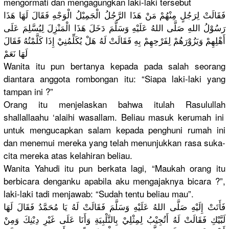
mengormati
dan mengagungk
an laki-laki tersebut
فَقَالَتْ لِرَجُلٍ مِنْهُمْ مَنْ هَذَا الرَّجُلُ الْجَمِيْل
ُ الْوَجْهِ فَقَالَ لَهَا هَذَا
رَسُوْلُ اللهِ صَلَّى اللهُ عَلَيْهِ وَسَلَّمَ دَخَلَ هَذَا الْمَنْزِل
َ لِيُسَّلِم
َ عَلَى
أَهْلِهِمْ
وَيَزُوْرَ
هُمْ لِفَرْحِهِ
مْ بِهِ فَقَالَتْ لَهُ هَلْ يُكَلِّمُن
ِيْ إِذَا كَلَّمْتُه
ُ فَقَالَ
لَهَا نَعَمْ
Wanita itu pun bertanya kepada pada salah seorang
diantara anggota rombongan itu: “Siapa laki-laki yang
tampan ini ?”
Orang itu menjelaska
n bahwa itulah Rasulullah
shallallaa
hu ‘alaihi wasallam. Beliau masuk kerumah ini
untuk mengucapka
n salam kepada penghuni rumah ini
dan menemui mereka yang telah menunjukka
n rasa suka-
cita mereka atas kelahiran beliau.
Wanita Yahudi itu pun berkata lagi, “Maukah orang itu
berbicara denganku apabila aku mengajakny
a bicara ?”,
laki-laki tadi menjawab: “Sudah tentu beliau mau”.
فَأَتَتْ إِلَيْهِ صَلَّى اللهُ عَلَيْهِ وَسَلَّمَ فَقَالَتْ لَهُ يَا مُحَمَّدُ فَقَالَ لَهَا
لَبَّيْكِ فَقَالَتْ لَهُ أَتُجِيْبُ
لِمِثْلِيْ
بِالتَّلْب
ِيَةِ­ وَأَنَا عَلَى غَيْرِ دِيْنِكَ وَمِنْ