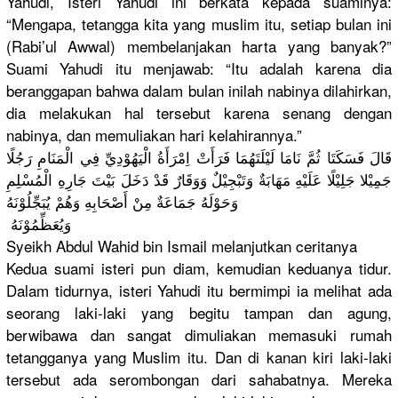
Yahudi, Isteri Yahudi ini berkata kepada suaminya:
“Mengapa, tetangga kita yang muslim itu, setiap bulan ini
(Rabi’ul Awwal) membelanja
kan harta yang banyak?”
Suami Yahudi itu menjawab: “Itu adalah karena dia
beranggapa
n bahwa dalam bulan inilah nabinya dilahirkan
,
dia melakukan hal tersebut karena senang dengan
nabinya, dan memuliakan
hari kelahirann
ya.”
قَالَ فَسَكَتَا ثُمَّ نَامَا لَيْلَتَهُ
مَا فَرَأَتْ اِمْرَأَةُ
الْيَهُوْد
ِيِّ فِي الْمَنَامِ
رَجُلًا
جَمِيْلا جَلِيْلًا عَلَيْهِ مَهَابَةٌ وَتَبْجِيْ
لٌ وَوَقَارٌ قَدْ دَخَلَ بَيْتَ جَارِهِ الْمُسْلِم
وَحَوْلَهُ
جَمَاعَةٌ مِنْ أَصْحَابِه
ِ وَهُمْ يُبَجِّلُو
ْنَهُ
­ وَيُعَظِّم
ُوْنَ­هُ
Syeikh Abdul Wahid bin Ismail melanjutka
n ceritanya
Kedua suami isteri pun diam, kemudian keduanya tidur.
Dalam tidurnya, isteri Yahudi itu bermimpi ia melihat ada
seorang laki-laki yang begitu tampan dan agung,
berwibawa dan sangat dimuliakan
memasuki rumah
tetanggany
a yang Muslim itu. Dan di kanan kiri laki-laki
tersebut ada serombonga
n dari sahabatnya
. Mereka