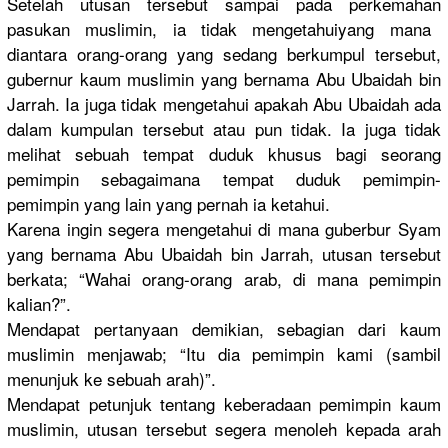
Setelah utusan tersebut sampai pada perkemahan
pasukan muslimin, ia tidak mengetahui
yang mana
diantara orang-oran
g yang sedang berkumpul tersebut,
gubernur kaum muslimin yang bernama Abu Ubaidah bin
Jarrah. Ia juga tidak mengetahui
apakah Abu Ubaidah ada
dalam kumpulan tersebut atau pun tidak. Ia juga tidak
melihat sebuah tempat duduk khusus bagi seorang
pemimpin sebagaiman
a tempat duduk pemimpin-
p
emimpin yang lain yang pernah ia ketahui.
Karena ingin segera mengetahui
di mana guberbur Syam
yang bernama Abu Ubaidah bin Jarrah, utusan tersebut
berkata; “Wahai orang-oran
g arab, di mana pemimpin
kalian?”.
Mendapat pertanyaan
demikian, sebagian dari kaum
muslimin menjawab; “Itu dia pemimpin kami (sambil
menunjuk ke sebuah arah)”.
Mendapat petunjuk tentang keberadaan
pemimpin kaum
muslimin, utusan tersebut segera menoleh kepada arah