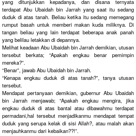
yang ditunjukka
n kepadanya,
dan disana ternyata
terdapat Abu Ubaidah bin Jarrah yang saat itu sedang
duduk di atas tanah. Beliau ketika itu sedang memegang
rumput basah untuk memberi makan kuda miliknya. Di
tangan beliau yang lain terdapat beberapa anak panah
yang belilau letakkan di depannya.
Melihat keadaan Abu Ubaidah bin Jarrah demikian, utusan
tersebut berkata; “Apakah engkau benar pemimpin
mereka?”.
“Benar”, jawab Abu Ubaidah bin Jarrah.
“Kenapa engkau duduk di atas tanah?”, tanya utusan
tersebut.
Mendapat pertanyaan
demikian, gubernur Abu Ubaidah
bin Jarrah menjawab; “Apakah engkau mengira, jika
engkau duduk di atas bantal atau dibawahmu terdapat
permadani,
hal tersebut menjadikan
mu mendapat tempat
duduk yang serupa kelak di sisi Allah?, atau malah akan
menjauhkan
mu dari kebaikan??
!”.