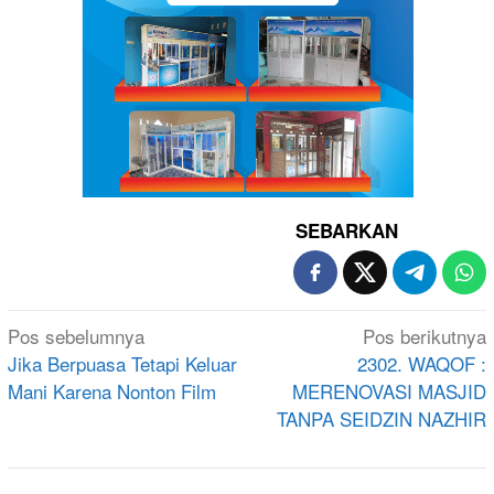
SEBARKAN
Navigasi
Pos sebelumnya
Pos berikutnya
pos
Jika Berpuasa Tetapi Keluar
2302. WAQOF :
Mani Karena Nonton Film
MERENOVASI MASJID
TANPA SEIDZIN NAZHIR