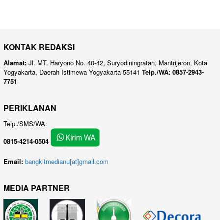
KONTAK REDAKSI
Alamat:
Jl. MT. Haryono No. 40-42, Suryodiningratan, Mantrijeron, Kota
Yogyakarta, Daerah Istimewa Yogyakarta 55141
Telp./WA: 0857-2943-
7751
PERIKLANAN
Telp./SMS/WA:
0815-4214-0504
Email:
bangkitmedianu[at]gmail.com
MEDIA PARTNER