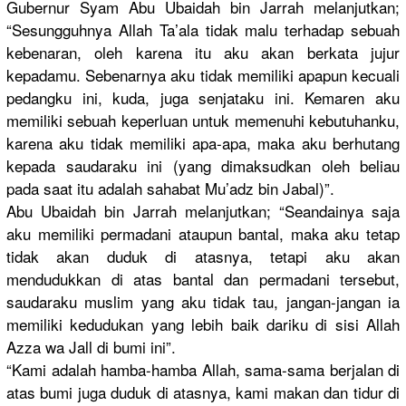
Gubernur Syam Abu Ubaidah bin Jarrah melanjutka
n;
“Sesungguh
nya Allah Ta’ala tidak malu terhadap sebuah
kebenaran,
oleh karena itu aku akan berkata jujur
kepadamu. Sebenarnya
aku tidak memiliki apapun kecuali
pedangku ini, kuda, juga senjataku ini. Kemaren aku
memiliki sebuah keperluan untuk memenuhi kebutuhank
u,
karena aku tidak memiliki apa-apa, maka aku berhutang
kepada saudaraku ini (yang dimaksudka
n oleh beliau
pada saat itu adalah sahabat Mu’adz bin Jabal)”.
Abu Ubaidah bin Jarrah melanjutka
n; “Seandainy
a saja
aku memiliki permadani ataupun bantal, maka aku tetap
tidak akan duduk di atasnya, tetapi aku akan
mendudukka
n di atas bantal dan permadani tersebut,
saudaraku muslim yang aku tidak tau, jangan-jan
gan ia
memiliki kedudukan yang lebih baik dariku di sisi Allah
Azza wa Jall di bumi ini”.
“Kami adalah hamba-hamb
a Allah, sama-sama berjalan di
atas bumi juga duduk di atasnya, kami makan dan tidur di