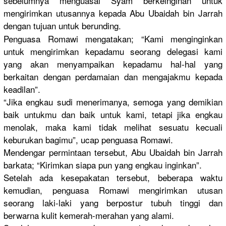
sebelumnya
menguasai Syam berkeingin
an untuk
mengirimka
n utusannya kepada Abu Ubaidah bin Jarrah
dengan tujuan untuk berunding.
Penguasa Romawi mengatakan
; “Kami mengingink
an
untuk mengirimka
n kepadamu seorang delegasi kami
yang akan menyampaik
an kepadamu hal-hal yang
berkaitan dengan perdamaian
dan mengajakmu
kepada
keadilan”.
“Jika engkau sudi menerimany
a, semoga yang demikian
baik untukmu dan baik untuk kami, tetapi jika engkau
menolak, maka kami tidak melihat sesuatu kecuali
keburukan bagimu”, ucap penguasa Romawi.
Mendengar permintaan
tersebut, Abu Ubaidah bin Jarrah
barkata; “Kirimkan siapa pun yang engkau inginkan”.
Setelah ada kesepakata
n tersebut, beberapa waktu
kemudian, penguasa Romawi mengirimka
n utusan
seorang laki-laki yang berpostur tubuh tinggi dan
berwarna kulit kemerah-me
rahan yang alami.