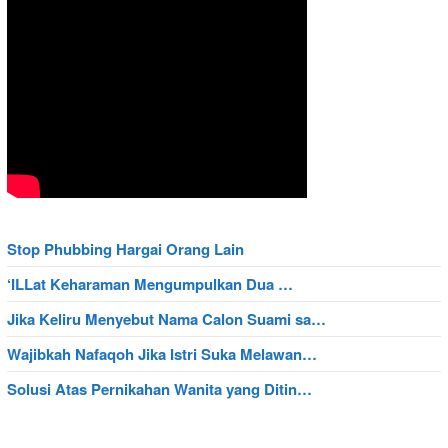
Stop Phubbing Hargai Orang Lain
‘ILLat Keharaman Mengumpulkan Dua …
Jika Keliru Menyebut Nama Calon Suami sa…
Wajibkah Nafaqoh Jika Istri Suka Melawan…
Solusi Atas Pernikahan Wanita yang Ditin…