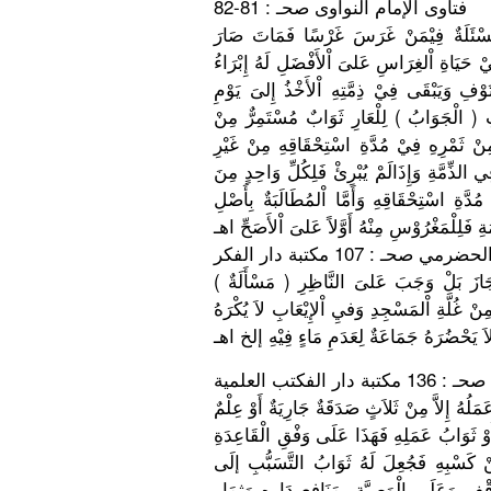
فتاوى الإمام النواوى صحـ : 81-82
ئَلَةٌ
فِيْمَنْ غَرَسَ غَرْسًا فَمَاتَ صَارَ
يْ حَيَاةِ اْلغِرَاسِ
عَلىَ اْلأَفْضَل
ِ لَهُ إِبْرَاءُ
َوْفِ
وَيَبْقَى فِيْ ذِمَّتِهِ اْلأَخْذُ إِلىَ يَوْمِ
( الْجَوَابُ
) لِلْعَارِ ثَوَابٌ مُسْتَمِرّ
ٌ مِنْ
ِْ ثَمْرِهِ فِيْ مُدَّةِ اسْتِحْقَا
قِهِ مِنْ غَيْرِ
ُ الذِّمَّةِ
وَإِذَالَم
ْ يُبْرِئْ فَلِكُلِّ وَاحِدٍ مِنَ
ُدَّةِ اسْتِحْقَا
قِهِ وَأَمَّا اْلمُطَالَ
بَةٌ بِأَصْلِ
ةِ فَلِلْمَغْ
رُوْسِ مِنْهُ أَوَّلاً عَلىَ اْلأَصَحِّ
اهـ
حـ : 107 مكتبة دار الفكر
َِازَ بَلْ وَجَبَ عَلىَ النَّاظِرِ
( مَسْأَلَةٌ
َِنْ غُلَّةِ اْلمَسْجِد
ِ وَفيِ اْلإِيْعَا
بِ لاَ يُكْرَهُ
ِ  يَحْضُرَهُ
جَمَاعَةٌ لِعَدَمِ مَاءٍ فِيْهِ إلخ اهـ
لُهُ إِلاَّ مِنْ ثَلاَثٍ صَدَقَةٌ جَارِيَةٌ أَوْ عِلْمٌ
ُ ْ ثَوَابُ عَمَلِهِ فَهَذَا عَلَى وَفْقِ الْقَاعِدَ
ةِ
َ كَسْبِهِ فَجُعِلَ لَهُ ثَوَابُ التَّسَبُّ
بِ إلَى
ْفِ وَعَلَى الْوَصِيَّ
ةِ بِمَنَافِع
ِ دَارِهِ وَثِمَارِ