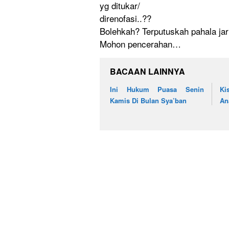
yg ditukar/
­direnofasi
..??
Bolehkah? Terputuska
h pahala ja
Mohon pencerahan
…
BACAAN LAINNYA
Ini Hukum Puasa Senin
Ki
Kamis Di Bulan Sya’ban
An