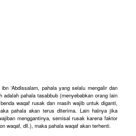
ibn ‘Abdissala
m, pahala yang selalu mengalir dan
ah adalah pahala tasabbub (menyebabk
an orang lain
a benda waqaf rusak dan masih wajib untuk diganti,
aka pahala akan terus diterima. Lain halnya jika
wajiban menggantin
ya, semisal rusak karena faktor
n waqaf, dll.), maka pahala waqaf akan terhenti.