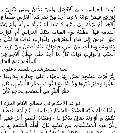
ثَوَابُ اْلغِرَاسِ
عَلىَ اْلأَفْضَل
ِ وَلِمَنْ يَكُوْنُ وَمَتَى يَنْتَهِيْ
مَسْ
لِوَرَثَتِ
هِ فَلِمَنْ ثَوَابُهُ ؟ وَمَا أُخِذَ مِنْ ثَمَرِ هَذاَ اْلغَرْسِ ظُلْماً فِ
اْلآخِذِ أَمْ تَرْكُهُ فِيْ ذِمَّتِهِ ؟ مَاذَا لَمْ يُبْرِئْهُ
وَارِثُهُ وَلَمْ يَسْت
اْلقِيَامَ
ةِ فَهَلْ يَطْلُبُهُ
يَوْمَ اْلقِيَامَ
ةِ بِذَلِكَ اْلغِرَاسِ
أَمِ اْلوَارِثِ
حِيْنِ غَرَسَ إِلىَ فَنَاءِ اْلمَغْرُو
ْسِ وَلِلْوَار
ثِ ثَوَابُ مَا لِكُلٍّ مِن
مُعَاوَضَة
ٍ وَمَا أُخِذَ مِنْ ثَمْرِهِ فَإِبْرَاؤ
هُ عَنْهُ أَفْضَلُ مِنْ تَرْكِهِ فِي
اْلمَيِّتِ
وَاْلوَارِ
ثِ ثَوَابُ كُلِّ مَا أُخِذَ حَتَّى مَطْلُ اْلآخِذِ فِيْ م
اْلمَأْخُو
ْذِ يَوْمَ اْلقِيَامَ
بغية المسترشدين
للسيد باعلوي الحضرمي ص
) بِئْرٌ قُرْبَ مَسْجِدٌ تَضَرَّرَ بِهَا وَخِيْفَ عَلىَ جِدَارِهِ بِنَدَاوَت
هَا ج
طَمُّهَا وَحَفْرُ غَيْرِهاَ وَلاَ يَنْقَطِعُ
الثَّوَابُ
بِحَفْرِ الثَّانِيّ
ةِ إِنْ كَانَ م
حَفْرُ اْلبِئْرِ فيِ اْلمَسْجِد
لِحَاجَةٍ كَأَنْ لاَ
قواعد الأحكام في مصالح الأنام الجزء 1 صحـ : 136 مكتبة دار الفكتب العلمية
وَأَمَّا قَوْلُهُ عَلَيْهِ الصَّلاَةُ
وَالسَّلاَ
مُ { إِذَا مَاتَ ابْنُ آدَمَ انْقَطَعَ عَمَ
يُنْتَفَعُ
بِهِ أَوْ وَلَدٌ صَالِحٌ يَدْعُوْ لَهُ } وَمَعْنَاه
انْقَطَعَ أَجْرُ عَمَلِهِ أَو
ِلأَنَّ هَذِهِ الْمُسْتَث
ْنَيَاتِ مِنْ كَسْبِهِ فَإِنَّ الْعِلْمَ الْمُنْتَف
عَ بِهِ مِنْ
تَعْلِيْمِ
هَذَا الْعِلْمِ .وَكَذَلِك
َ الصَّدَقَة
ُ الْجَارِيَ
ةُ تُحْمَلُ عَلَى الْوَق