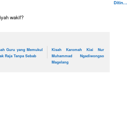
Ditin
riyah wakif?
sah Guru yang Memukul
Kisah Karomah Kiai Nur
ak Raja Tanpa Sebab
Muhammad Ngadiwongso
Magelang