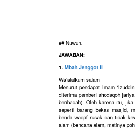
## Nuwun.
JAWABAN:
1.
Mbah Jenggot II
Wa’alaikum
salam
Menurut pendapat Imam ‘Izuddin 
diterima pemberi shodaqoh jariy
beribadah)
. Oleh karena itu, jik
seperti barang bekas masjid, m
benda waqaf rusak dan tidak ke
alam (bencana alam, matinya poho