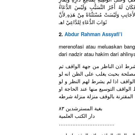
َِكَانَ لَهُ أَجْرُ التَّسَبُّ
بِ وَلَيْسَ الدُّعَاءُ
أَجَا
نِبِ وَلَيْسَتْ
مُسْتَثْنَ
اةً مِنْ هَذِهِ ِلأَنَّ
ثَوَابَ الدُّعَاءِ
لِلدَّاعِي
ْ اهـ
2.
Abdur Rahman Assyafi’i
merenofasi
atau meluaskan bangu
dari nadzir atau hakim dari ahliny
بشرط اذن الناظر من جهة الواقف ثم
 مصلحة بحيث يغلب على الظن انه لو
الواقف اذا لم يشرط لهم النظر و لو
لواقف التوسيع منها عند الحاجة او
 المقترنة بالوقف منزلة منزلة شرطه
٨٣
بغية المسترشدين
دار الكتب العلمية
……….
……….
……….
…