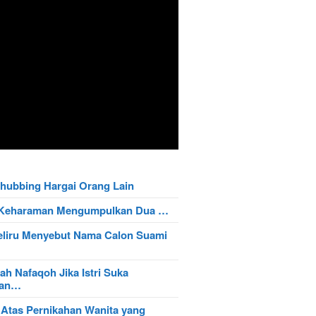
hubbing Hargai Orang Lain
t Keharaman Mengumpulkan Dua …
eliru Menyebut Nama Calon Suami
ah Nafaqoh Jika Istri Suka
wan…
 Atas Pernikahan Wanita yang