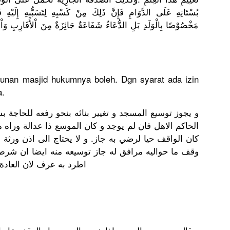
بُسْتَانِه
ِ عَلَى الدَّوَامِ
فَإِنَّ ذَلِكَ مِنْ كَسْبِهِ لِتَسَبُّب
هِ إِلَيْهِ ف
مَخْصُوْصً
ا بِالْوَلَد
ِ بَلِ الدُّعَاءُ
شَفَاعَةٌ جَائِزَةٌ مِنَ اْلأَقَارِ
بِ وَاْل
nan masjid hukumnya boleh. Dgn syarat ada izin
a.
و يجوز توسيع المسجد و تغيير بنائه بنحو رفعه للحاجة 
الحاكم الاهل فان لم يوجد و كان الموسع ذا عدالة وراه
كان الواقف حيا لرضي به جاز. و لا يحتاج الى اذن ورثة 
وقف ما حواليه مرافق له جاز توسيعه منه ايضا ان شرط ا
اطرد به عرف لان العادة