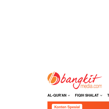
Loncat
ke
konten
AL-QUR’AN
FIQIH SHALAT
Konten Spesial