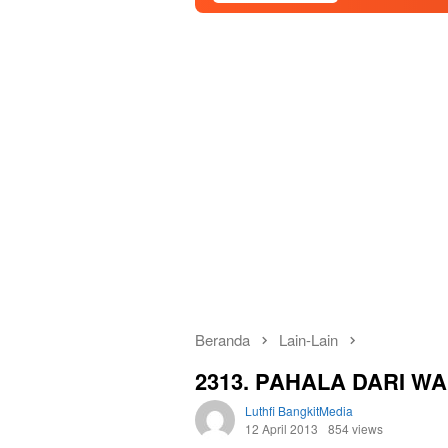
Beranda
Lain-Lain
2313. PAHALA DARI W
Luthfi BangkitMedia
12 April 2013
854 views