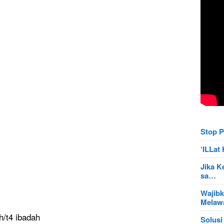
Stop P
‘ILLa
Jika K
sa…
Wajibk
Mela
/t4 ibadah
Solusi