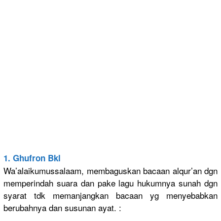
1. Ghufron Bkl
Wa’alaikum
ussalaam, membaguska
n bacaan alqur’an dgn
memperinda
h suara dan pake lagu hukumnya sunah dgn
syarat tdk memanjangk
an bacaan yg menyebabka
n
berubahnya
dan susunan ayat. :