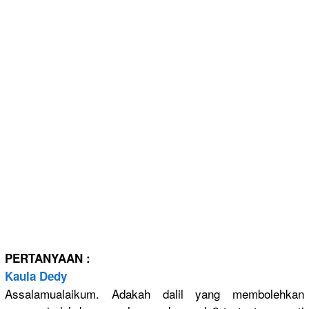
PERTANYAAN
:
Kaula Dedy
Assalamual
aikum. Adakah dalil yang membolehka
n