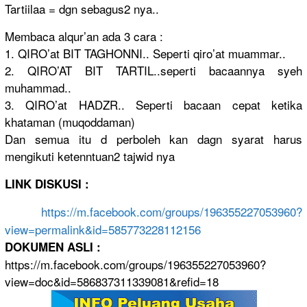
Tartiilaa = dgn sebagus2 nya..
Membaca alqur’an ada 3 cara :
1. QIRO’at BIT TAGHONNI..
Seperti qiro’at muammar..
2. QIRO’AT BIT TARTIL..se
perti bacaannya syeh
muhammad..
3. QIRO’at HADZR.. Seperti bacaan cepat ketika
khataman (muqoddama
n)
Dan semua itu d perboleh kan dagn syarat harus
mengikuti ketenntuan
2 tajwid nya
LINK DISKUSI :
https://
m.facebook.
com/
groups/
19635522705
3960?
view=
permalink&
id=5857732
28112156
DOKUMEN ASLI :
https://m.facebook.com/groups/196355227053960?
view=doc&id=586837311339081&refid=18