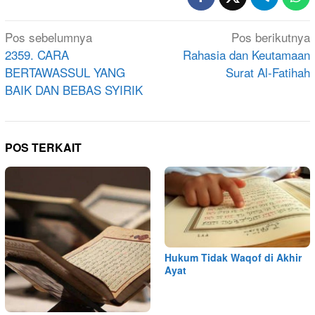
Navigasi
Pos sebelumnya
Pos berikutnya
pos
2359. CARA
Rahasia dan Keutamaan
BERTAWASSUL YANG
Surat Al-Fatihah
BAIK DAN BEBAS SYIRIK
POS TERKAIT
Hukum Tidak Waqof di Akhir
Ayat