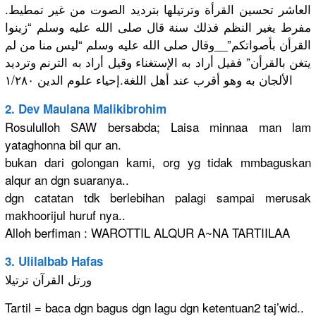
.العاشر تحسين القرأة وترتيلها بترديد الصوت من غير تمطيط
مفرط يغير النظم فذلك سنة قال صلى الله عليه وسلم “زينوا
القرأن بأصواتكم”_
_وقال صلى الله عليه وسلم “ليس منا من لم
يتغن بالقرأن” فقيل أراد به الإستغناء وقيل أراد به الترنم وترديد
الألجان به وهو أقرب عند أهل اللغة.إحيا
ء علوم الدين ١/٢٨٠
2. Dev Maulana Malikibroh
im
Rosululloh
SAW bersabda; Laisa minnaa man lam
yataghonna
bil qur an.
bukan dari golongan kami, org yg tidak mmbaguskan
alqur an dgn suaranya..
dgn catatan tdk berlebihan
palagi sampai merusak
makhooriju
l huruf nya..
Alloh berfiman : WAROTTIL ALQUR A~NA TARTIILAA
3. Ulilalbab Hafas
ورتل القرآن ترتيلا
Tartil = baca dgn bagus dgn lagu dgn ketentuan2
taj’wid..