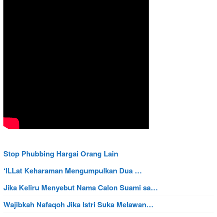
Stop Phubbing Hargai Orang Lain
‘ILLat Keharaman Mengumpulkan Dua …
Jika Keliru Menyebut Nama Calon Suami sa…
Wajibkah Nafaqoh Jika Istri Suka Melawan…