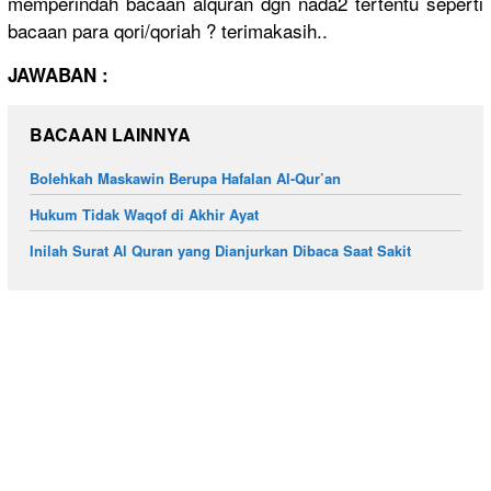
memperinda
h bacaan alquran dgn nada2 tertentu seperti
bacaan para qori/
qoriah ? terimakasi
h..
JAWABAN :
BACAAN LAINNYA
Bolehkah Maskawin Berupa Hafalan Al-Qur’an
Hukum Tidak Waqof di Akhir Ayat
Inilah Surat Al Quran yang Dianjurkan Dibaca Saat Sakit