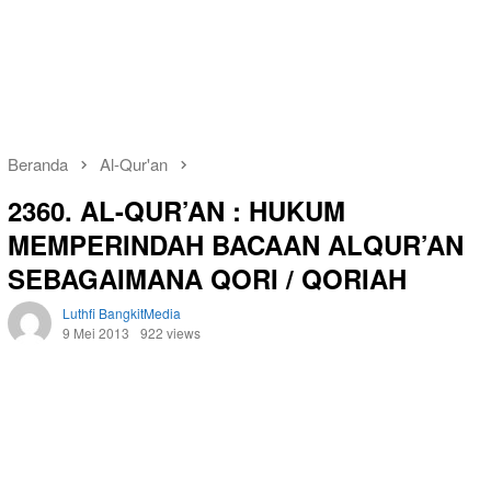
Beranda
Al-Qur'an
2360. AL-QUR’AN : HUKUM
MEMPERINDAH BACAAN ALQUR’AN
SEBAGAIMANA QORI / QORIAH
Luthfi BangkitMedia
9 Mei 2013
922 views