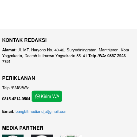
KONTAK REDAKSI
Alamat:
Jl. MT. Haryono No. 40-42, Suryodiningratan, Mantrijeron, Kota
Yogyakarta, Daerah Istimewa Yogyakarta 55141
Telp./WA: 0857-2943-
7751
PERIKLANAN
Telp./SMS/WA:
0815-4214-0504
Email:
bangkitmedianu[at]gmail.com
MEDIA PARTNER