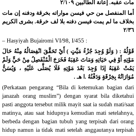
مات عقبه. إعانة الطالبين ٢/١٠٩
أما المنفصل من حي فيسن مواراته بخرقة ودفنه إن مات
بخلاف ما لم يمت فيسن دفنه بلا لف خرقة. بشرى الكريم
٢/٣٦
–
Hasyiyah Bujairomi VI/98, I/455 :
قَوْلُهُ : ( وَلَوْ وُجِدَ جُزْءُ مَيِّتٍ ) أَيْ تَحَقَّقَ انْفِصَالُهُ مِنْهُ حَالَ
مَوْتِهِ أَوْ فِي حَيَاتِهِ وَمَاتَ عَقِبَهُ فَخَرَجَ الْمُنْفَصِلُ مِنْ حَيٍّ وَلَمْ
يَمُتْ عَقِبَهُ إذَا وُجِدَ بَعْدَ مَوْتِهِ فَلَا يُصَلَّى عَلَيْهِ ، وَيُسَنُّ
مُوَارَاتُهُ بِخِرْقَةٍ وَدَفْنُهُ .ا هـ .
(Perkataan pengarang “Bila di ketemukan bagian dari
janazah orang muslim”) dengan syarat bila diketahui
pasti anggota tersebut milik mayit saat ia sudah mati/saat
matinya, atau saat hidupnya kemudian mati setelahnya,
berbeda dengan bagian tubuh yang terpisah dari orang
hidup namun ia tidak mati setelah anggautanya terpisah