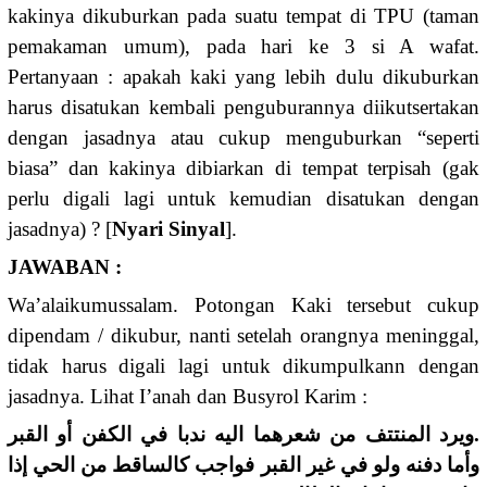
kakinya dikuburkan pada suatu tempat di TPU (taman
pemakaman umum), pada hari ke 3 si A wafat.
Pertanyaan : apakah kaki yang lebih dulu dikuburkan
harus disatukan kembali penguburannya diikutsertakan
dengan jasadnya atau cukup menguburkan “seperti
biasa” dan kakinya dibiarkan di tempat terpisah (gak
perlu digali lagi untuk kemudian disatukan dengan
jasadnya) ? [
Nyari Sinyal
].
JAWABAN :
Wa’alaikumussalam. Potongan Kaki tersebut cukup
dipendam / dikubur, nanti setelah orangnya meninggal,
tidak harus digali lagi untuk dikumpulkann dengan
jasadnya. Lihat I’anah dan Busyrol Karim :
.ويرد المنتتف من شعرهما اليه ندبا في الكفن أو القبر
وأما دفنه ولو في غير القبر فواجب كالساقط من الحي إذا