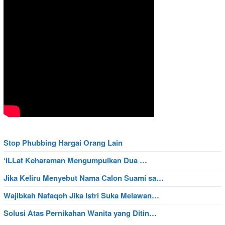
Stop Phubbing Hargai Orang Lain
‘ILLat Keharaman Mengumpulkan Dua …
Jika Keliru Menyebut Nama Calon Suami sa…
Wajibkah Nafaqoh Jika Istri Suka Melawan…
Solusi Atas Pernikahan Wanita yang Ditin…