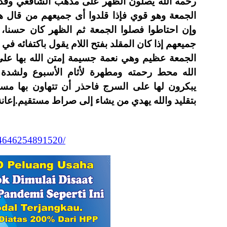
رحمه الله يصلون الظهر على مذهب الشافعي وقد 
الجمعة وهو قوي فإذا قلدوا أى جميعهم من قال هذ
وإن احتاطوا فصلوا الجمعة ثم الظهر كان حسنا،
جميعهم إذا كان المقلد بفتح اللام يقول باكتفائه في
الجمعة عظيم وهي نعمة جسيمة إمتن الله بها عل
الله محط رحمته ومطهرة لأثام الأسبوع ولشدة إ
يبكرون لها على السرج فاحذر أن تتهاون بها مساف
بتقليد والله يهدي من يشاء إلى صراط مستقيم.إعانة الطال
84646254891520/