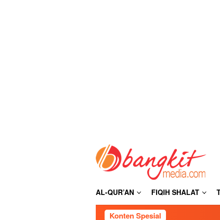
Loncat
ke
konten
AL-QUR’AN
FIQIH SHALAT
Konten Spesial