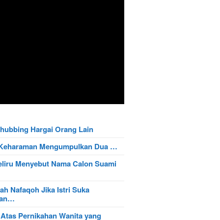
hubbing Hargai Orang Lain
t Keharaman Mengumpulkan Dua …
eliru Menyebut Nama Calon Suami
ah Nafaqoh Jika Istri Suka
wan…
 Atas Pernikahan Wanita yang