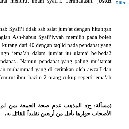
arat menurut imam syafi’i. Terimakasih. [
Ustdz
Ditin
b Syafi’i tidak sah salat jum’at dengan hitungan
agian Ash-habus Syafi’iyyah memilih pada boleh
n kurang dari 40 dengan taqlid pada pendapat yang
ngn jema’ah dalam jum’at itu ulama’ berbeda2
ndapat.. Namun pendapat yang paling mu’tamat
dan muhammad yang di ceritakan oleh awza’I dan
Menurut ibnu hazim 2 orang cukup seperti jema’ah
مسألة: ج): المذهب عدم صحة الجمعة بمن لم يك
الأصحاب جوازها بأقل من أربعين تقليداً للقائل به،