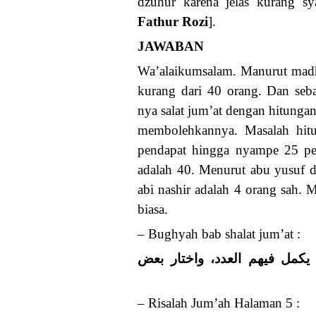
dzuhur karena jelas kurang sy
Fathur Rozi
].
JAWABAN
Wa’alaikumsalam. Manurut madha
kurang dari 40 orang. Dan seb
nya salat jum’at dengan hitunga
membolehkannya. Masalah hitu
pendapat hingga nyampe 25 pe
adalah 40. Menurut abu yusuf 
abi nashir adalah 4 orang sah. 
biasa.
– Bughyah bab shalat jum’at :
(مل فيهم العدد، واختار بعض
– Risalah Jum’ah Halaman 5 :