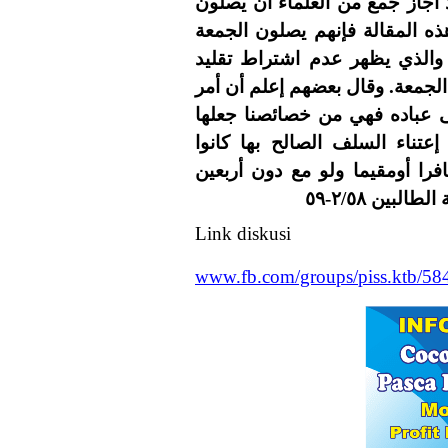
أجاز جمع من العلماء أن يصلون
ه المقالة فإنهم يصلون الجمعة
 والذي يظهر عدم اشتراط تقليد
 الجمعة. وقال بعضهم إعلم أن أمر
ى عباده فهي من خصائصنا جعلها
عتناء السلف الصالح بها كانوا
را أومقيما ولو مع دون أربعين
بين ٢/٥٨-٥٩
Link diskusi
www.fb.com/groups/piss.ktb/5