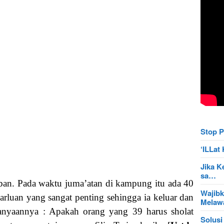
Stop P
‘ILLa
Jika K
sa…
an. Pada waktu juma’atan di kampung itu ada 40
Wajibk
arluan yang sangat penting sehingga ia keluar dan
Mela
rtanyaannya : Apakah orang yang 39 harus sholat
Solusi