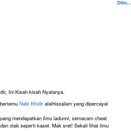
Ditin
r, Ini Kisah-kisah Nyatanya.
n bertemu
Nabi Khidir
alaihissalam yang dipercayai
mpang mendapatkan ilmu ladunni, semacam cheat
an otak seperti kaset. Mak sret! Sekali lihat ilmu