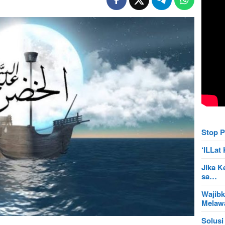
Stop P
‘ILLa
Jika K
sa…
Wajibk
Mela
Solusi