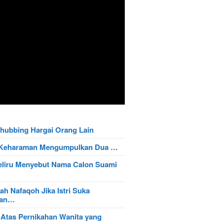
hubbing Hargai Orang Lain
t Keharaman Mengumpulkan Dua …
eliru Menyebut Nama Calon Suami
ah Nafaqoh Jika Istri Suka
wan…
 Atas Pernikahan Wanita yang