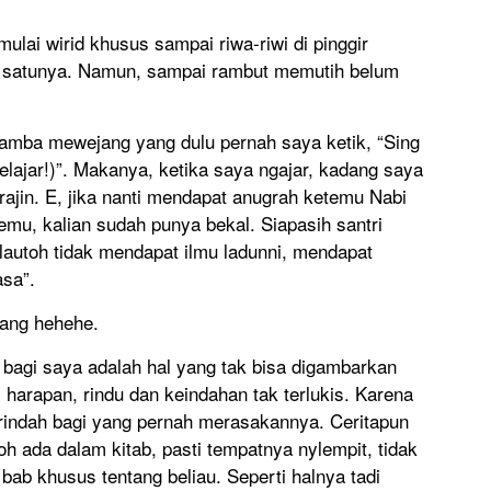
lai wirid khusus sampai riwa-riwi di pinggir
h satunya. Namun, sampai rambut memutih belum
hamba mewejang yang dulu pernah saya ketik, “Sing
elajar!)”. Makanya, ketika saya ngajar, kadang saya
rajin. E, jika nanti mendapat anugrah ketemu Nabi
temu, kalian sudah punya bekal. Siapasih santri
alautoh tidak mendapat ilmu ladunni, mendapat
asa”.
arang hehehe.
bagi saya adalah hal yang tak bisa digambarkan
 harapan, rindu dan keindahan tak terlukis. Karena
terindah bagi yang pernah merasakannya. Ceritapun
oh ada dalam kitab, pasti tempatnya nylempit, tidak
bab khusus tentang beliau. Seperti halnya tadi