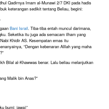
dhul Qadirnya Imam al-Munawi 2/7 DKI pada hadis
buk keterangan sedikit tentang Beliau, begini:
.
ggaan
Bani Israil
. Tiba-tiba entah muncul darimana,
ngku. Seketika itu juga ada semacam ilham yang
Nabi Khidir AS. Kesempatan emas itu
menanyainya, “Dengan kebenaran Alllah yang maha
?”
ikh Bilal al-Khawwas benar. Lalu beliau melanjutkan
ng Malik bin Anas?”
ku bumi: jawa)”