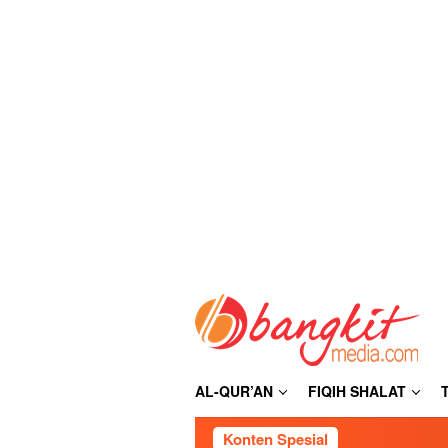
Loncat
ke
konten
AL-QUR’AN
FIQIH SHALAT
Konten Spesial