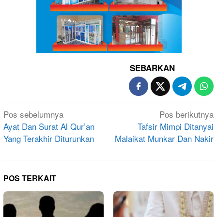
SEBARKAN
Navigasi
Pos sebelumnya
Pos berikutnya
pos
Ayat Dan Surat Al Qur’an
Tafsir Mimpi Ditanyai
Yang Terakhir Diturunkan
Malaikat Munkar Dan Nakir
POS TERKAIT