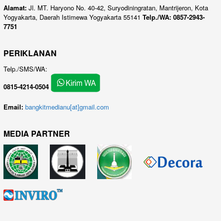
Alamat:
Jl. MT. Haryono No. 40-42, Suryodiningratan, Mantrijeron, Kota
Yogyakarta, Daerah Istimewa Yogyakarta 55141
Telp./WA: 0857-2943-
7751
PERIKLANAN
Telp./SMS/WA:
0815-4214-0504
Email:
bangkitmedianu[at]gmail.com
MEDIA PARTNER