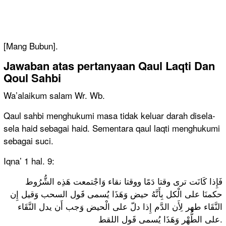
[Mang Bubun].
Jawaban atas pertanyaan Qaul Laqti Dan
Qoul Sahbi
Wa’alaikum salam Wr. Wb.
Qaul sahbi menghukumi masa tidak keluar darah disela-
sela haid sebagai haid. Sementara qaul laqti menghukumi
sebagai suci.
Iqna’ 1 hal. 9:
فَإِذا كَانَت ترى وقتا دَمًا ووقتا نقاء وَاجْتمعت هَذِه الشُّرُوط
حكمنَا على الْكل بِأَنَّهُ حيض وَهَذَا يُسمى قَول السحب وَقيل إِن
النَّقَاء طهر لِأَن الدَّم إِذا دلّ على الْحيض وَجب أَن يدل النَّقَاء
على الطُّهْر وَهَذَا يُسمى قَول اللقط.