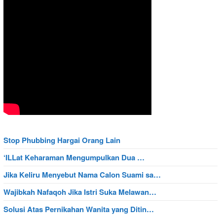
Stop Phubbing Hargai Orang Lain
‘ILLat Keharaman Mengumpulkan Dua …
Jika Keliru Menyebut Nama Calon Suami sa…
Wajibkah Nafaqoh Jika Istri Suka Melawan…
Solusi Atas Pernikahan Wanita yang Ditin…