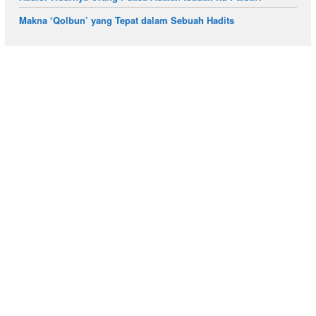
Makna ‘Qolbun’ yang Tepat dalam Sebuah Hadits