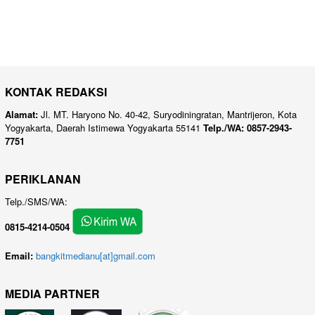
KONTAK REDAKSI
Alamat:
Jl. MT. Haryono No. 40-42, Suryodiningratan, Mantrijeron, Kota
Yogyakarta, Daerah Istimewa Yogyakarta 55141
Telp./WA: 0857-2943-
7751
PERIKLANAN
Telp./SMS/WA:
0815-4214-0504
Email:
bangkitmedianu[at]gmail.com
MEDIA PARTNER