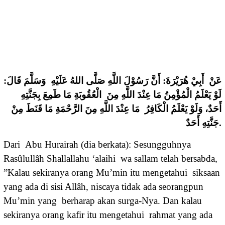
عَنْ أَبِيْ هُرَيْرَةَ: أَنَّ رَسُوْلَ اللَّهِ صَلَّى اللهُ عَلَيْهِ وَسَلَّمَ قَالَ:
لَوْ يَعْلَمُ الْمُؤْمِنُ مَا عِنْدَ اللَّهِ مِنَ الْعُقُوبَةِ مَا طَمِعَ بِجَنَّتِهِ
أَحَدٌ، وَلَوْ يَعْلَمُ الْكَافِرُ مَا عِنْدَ اللَّهِ مِنَ الرَّحْمَةِ مَا قَنَطَ مِنْ
جَنَّتِهِ أَحَدٌ.
Dari Abu Hurairah (dia berkata): Sesungguhnya
Rasûlullâh Shallallahu ‘alaihi wa sallam telah bersabda,
”Kalau sekiranya orang Mu’min itu mengetahui siksaan
yang ada di sisi Allâh, niscaya tidak ada seorangpun
Mu’min yang berharap akan surga-Nya. Dan kalau
sekiranya orang kafir itu mengetahui rahmat yang ada