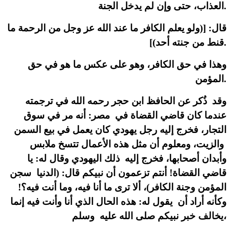
العذاب، حتى وإن لم يدخل الجنة.
قال: [(ولو يعلم الكافر ما عند الله عز وجل من الرحمة ما
قنط من جنته أحد)].
وهذا في حق الكافر، وهو على عكس ما هو في حق
المؤمن.
وقد ذُكر عن الحافظ ابن حجر رحمه الله في ترجمته
عندما كان قاضي القضاة في مصر: أنه مر في سوق
التجار، فخرج إليه رجل يهودي كان يعمل في بيع السمن
والزيت، ومعلوم أن مثل هذه الأعمال تتسخ ملابس
وأبدان أصحابها، فخرج إليه ذلك اليهودي وقال له: يا
قاضي القضاة! أنتم تزعمون أن نبيكم قال: (الدنيا سجن
المؤمن وجنة الكافر)، ألا ترى ما أنا فيه، وما أنت فيه؟!
وكأنه أراد أن يقول له: هذه الحال الذي أنا وأنت فيه إنما
يخالف خبر نبيكم صلى الله عليه وسلم،