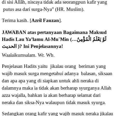
di sisi Allâh, niscaya tidak ada seorangpun kafir yang
putus asa dari surga-Nya” (HR. Muslim).
Terima kasih. [
Azril Fauzan
].
JAWABAN atas pertanyaan Bagaimana Maksud
Hadis Lau Ya’lamu Al-Mu`Min (لَوْ يَعْلَمُ الْمُؤْمِنُ…
الحديث )? Ini Penjelasannya!
Waalaikumsalam. Wr. Wb.
Penjelasan Hadits yaitu jikalau orang beriman yang
wajib masuk surga mengetahui adanya balasan, siksaan
dan apa apa yang di siapkan untuk ahli neraka di
dalamnya maka ia tidak akan berharap syurganya Allah
azza wajalla, bahkan ia akan berharap selamat dari
neraka dan siksa-Nya walaupun tidak masuk syurga.
Sedangkan orang kafir yang wajib masuk neraka jikalau