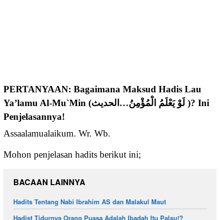
PERTANYAAN: Bagaimana Maksud Hadis Lau
Ya’lamu Al-Mu`Min (لَوْ يَعْلَمُ الْمُؤْمِنُ…الحديث )? Ini
Penjelasannya!
Assaalamualaikum. Wr. Wb.
Mohon penjelasan hadits berikut ini;
BACAAN LAINNYA
Hadits Tentang Nabi Ibrahim AS dan Malakul Maut
Hadist Tidurnya Orang Puasa Adalah Ibadah Itu Palsu!?