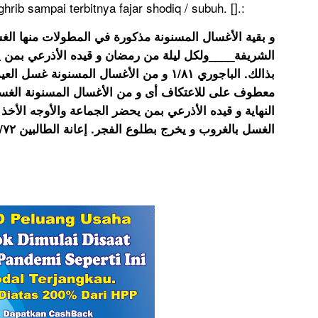
rib sampai terbitnya fajar shodiq / subuh. [].:
الشريفة____ولكل ليلة من رمضان و قيده الأذرعي بمن يح
بذالك. الباجوري ١/٨١ و من الأغسال المسنون
معطوف على للاعتكاف أى و من الأغسال المسنونة الغس
النهاية و قيده الأذرعي بمن يحضر الجماعة والأوجه الأ
الغسل بالغروب و يخرج بطلوع الفجر. إعانة الطالبين ٢/٧٢