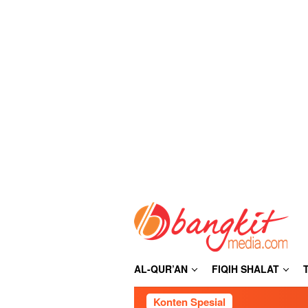
Loncat
ke
konten
AL-QUR’AN
FIQIH SHALAT
Konten Spesial