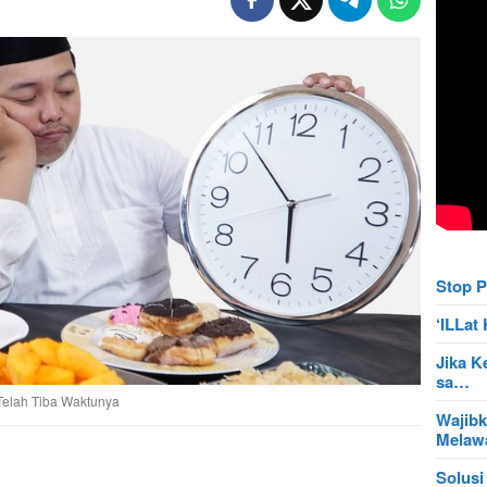
Stop P
‘ILLa
Jika K
sa…
elah Tiba Waktunya
Wajibk
Mela
Solusi