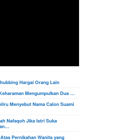
hubbing Hargai Orang Lain
t Keharaman Mengumpulkan Dua …
eliru Menyebut Nama Calon Suami
ah Nafaqoh Jika Istri Suka
wan…
 Atas Pernikahan Wanita yang