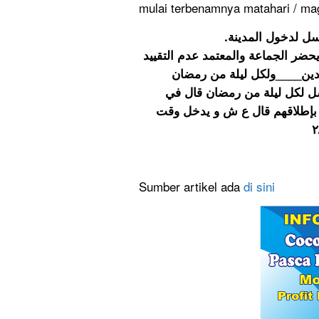
mulai terbenamnya matahari / magh
.و بقية الأغسال المسنونة مذكورة في المطولات منها الغسل لدخول المدينة
ضر الجماعة والمعتمد عدم التقييد
ة غسل العيدين____ولكل ليلة من رمضان
ل لكل ليلة من رمضان قال في
خذ بإطلاقهم قال ع ش و يدخل وقت
Sumber artikel ada
di sini