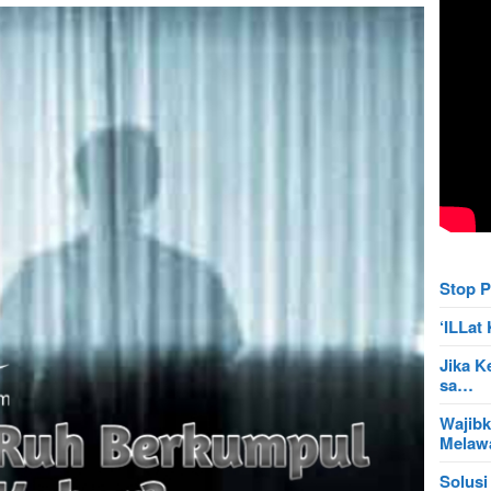
Stop P
‘ILLa
Jika K
sa…
Wajibk
Mela
Solusi