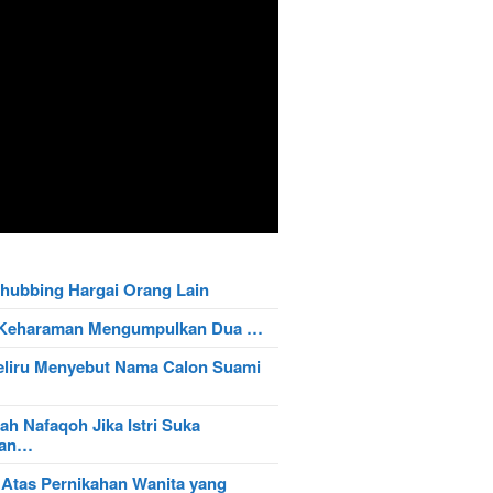
hubbing Hargai Orang Lain
t Keharaman Mengumpulkan Dua …
eliru Menyebut Nama Calon Suami
ah Nafaqoh Jika Istri Suka
wan…
 Atas Pernikahan Wanita yang