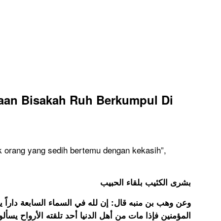
yaan
Bisakah Ruh Berkumpul Di
k orang yang sedih bertemu dengan kekasih”,
بشرى الكئيب بلقاء الحبيب
وعن وهب بن منبه قال: إن لله في السماء السابعة داراً يقا
المؤمنين فإذا مات من أهل الدنيا أحد تلقته الأرواح يسألو