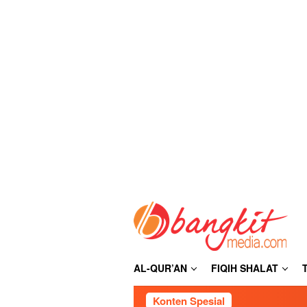
Loncat
ke
konten
AL-QUR’AN
FIQIH SHALAT
Konten Spesial