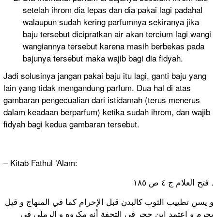
setelah ihrom dia lepas dan dia pakai lagi padahal
walaupun sudah kering parfumnya sekiranya jika
baju tersebut dicipratkan air akan tercium lagi wangi
wangiannya tersebut karena masih berbekas pada
bajunya tersebut maka wajib bagi dia fidyah.
Jadi solusinya jangan pakai baju itu lagi, ganti baju yang
lain yang tidak mengandung parfum. Dua hal di atas
gambaran pengecualian dari istidamah (terus menerus
dalam keadaan berparfum) ketika sudah ihrom, dan wajib
fidyah bagi kedua gambaran tersebut.
– Kitab Fathul ‘Alam:
فتح العلام ج ٤ ص ١٨٥ .
و يسن تطييب الثوب كالبدن قبل الإحرام كما في المنهاج و قيل
يحرم و اعتمد ابن حجر في التحفة أنه مكروه و الرملي في