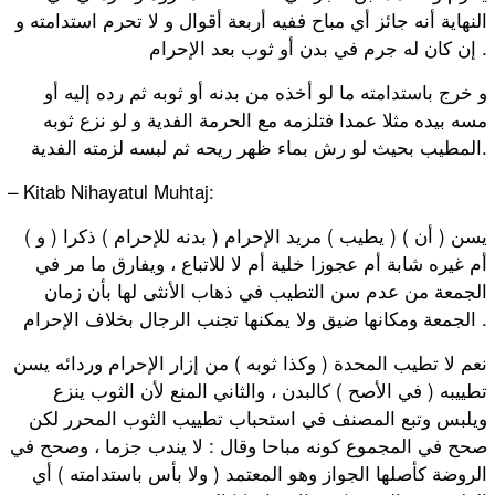
النهاية أنه جائز أي مباح ففيه أربعة أقوال و لا تحرم استدامته و
إن كان له جرم في بدن أو ثوب بعد الإحرام .
و خرج باستدامته ما لو أخذه من بدنه أو ثوبه ثم رده إليه أو
مسه بيده مثلا عمدا فتلزمه مع الحرمة الفدية و لو نزع ثوبه
المطيب بحيث لو رش بماء ظهر ريحه ثم لبسه لزمته الفدية.
– Kitab Nihayatul Muhtaj:
( و ) يسن ( أن ) ( يطيب ) مريد الإحرام ( بدنه للإحرام ) ذكرا
أم غيره شابة أم عجوزا خلية أم لا للاتباع ، ويفارق ما مر في
الجمعة من عدم سن التطيب في ذهاب الأنثى لها بأن زمان
الجمعة ومكانها ضيق ولا يمكنها تجنب الرجال بخلاف الإحرام .
نعم لا تطيب المحدة ( وكذا ثوبه ) من إزار الإحرام وردائه يسن
تطييبه ( في الأصح ) كالبدن ، والثاني المنع لأن الثوب ينزع
ويلبس وتبع المصنف في استحباب تطييب الثوب المحرر لكن
صحح في المجموع كونه مباحا وقال : لا يندب جزما ، وصحح في
الروضة كأصلها الجواز وهو المعتمد ( ولا بأس باستدامته ) أي