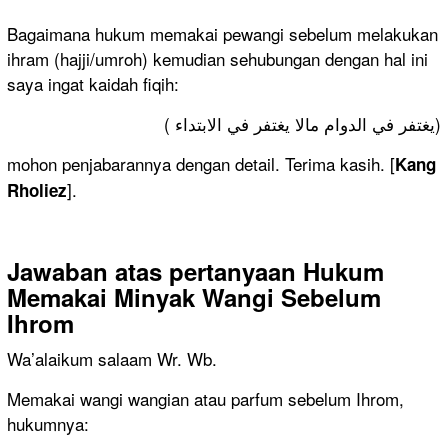
Bagaimana hukum memakai pewangi sebelum melakukan
ihram (hajji/umroh) kemudian sehubungan dengan hal ini
saya ingat kaidah fiqih:
( يغتفر في الدوام مالا يغتفر في الابتداء)
mohon penjabarannya dengan detail. Terima kasih. [
Kang
].
Rholiez
Jawaban atas pertanyaan
Hukum
Memakai Minyak Wangi Sebelum
Ihrom
Wa’alaikum salaam Wr. Wb.
Memakai wangi wangian atau parfum sebelum Ihrom,
hukumnya: