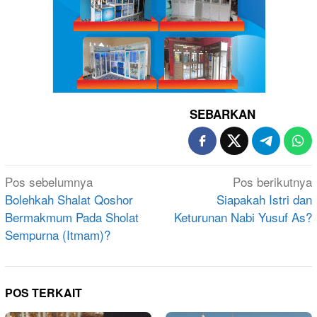
SEBARKAN
Navigasi
Pos sebelumnya
Pos berikutnya
pos
Bolehkah Shalat Qoshor
Siapakah Istri dan
Bermakmum Pada Sholat
Keturunan Nabi Yusuf As?
Sempurna (Itmam)?
POS TERKAIT