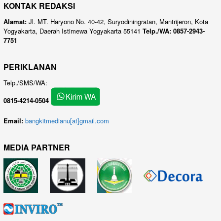
KONTAK REDAKSI
Alamat:
Jl. MT. Haryono No. 40-42, Suryodiningratan, Mantrijeron, Kota
Yogyakarta, Daerah Istimewa Yogyakarta 55141
Telp./WA: 0857-2943-
7751
PERIKLANAN
Telp./SMS/WA:
0815-4214-0504
Email:
bangkitmedianu[at]gmail.com
MEDIA PARTNER