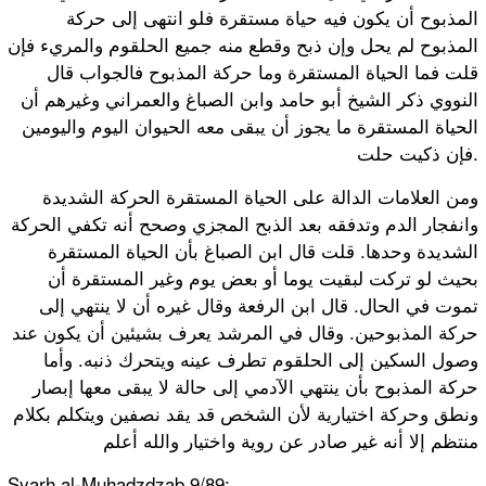
ﺍﻟﻤﺬﺑﻮﺡ ﺃﻥ ﻳﻜﻮﻥ ﻓﻴﻪ ﺣﻴﺎﺓ ﻣﺴﺘﻘﺮﺓ ﻓﻠﻮ ﺍﻧﺘﻬﻰ ﺇﻟﻰ ﺣﺮﻛﺔ
ﺍﻟﻤﺬﺑﻮﺡ ﻟﻢ ﻳﺤﻞ ﻭﺇﻥ ﺫﺑﺢ ﻭﻗﻄﻊ ﻣﻨﻪ ﺟﻤﻴﻊ ﺍﻟﺤﻠﻘﻮﻡ ﻭﺍﻟﻤﺮﻱﺀ ﻓﺈﻥ
ﻗﻠﺖ ﻓﻤﺎ ﺍﻟﺤﻴﺎﺓ ﺍﻟﻤﺴﺘﻘﺮﺓ ﻭﻣﺎ ﺣﺮﻛﺔ ﺍﻟﻤﺬﺑﻮﺡ ﻓﺎﻟﺠﻮﺍﺏ ﻗﺎﻝ
ﺍﻟﻨﻮﻭﻱ ﺫﻛﺮ ﺍﻟﺸﻴﺦ ﺃﺑﻮ ﺣﺎﻣﺪ ﻭﺍﺑﻦ ﺍﻟﺼﺒﺎﻍ ﻭﺍﻟﻌﻤﺮﺍﻧﻲ ﻭﻏﻴﺮﻫﻢ ﺃﻥ
ﺍﻟﺤﻴﺎﺓ ﺍﻟﻤﺴﺘﻘﺮﺓ ﻣﺎ ﻳﺠﻮﺯ ﺃﻥ ﻳﺒﻘﻰ ﻣﻌﻪ ﺍﻟﺤﻴﻮﺍﻥ ﺍﻟﻴﻮﻡ ﻭﺍﻟﻴﻮﻣﻴﻦ
ﻓﺈﻥ ﺫﻛﻴﺖ ﺣﻠﺖ.
ﻭﻣﻦ ﺍﻟﻌﻼﻣﺎﺕ ﺍﻟﺪﺍﻟﺔ ﻋﻠﻰ ﺍﻟﺤﻴﺎﺓ ﺍﻟﻤﺴﺘﻘﺮﺓ ﺍﻟﺤﺮﻛﺔ ﺍﻟﺸﺪﻳﺪﺓ
ﻭﺍﻧﻔﺠﺎﺭ ﺍﻟﺪﻡ ﻭﺗﺪﻓﻘﻪ ﺑﻌﺪ ﺍﻟﺬﺑﺢ ﺍﻟﻤﺠﺰﻱ ﻭﺻﺤﺢ ﺃﻧﻪ ﺗﻜﻔﻲ ﺍﻟﺤﺮﻛﺔ
ﺍﻟﺸﺪﻳﺪﺓ ﻭﺣﺪﻫﺎ. ﻗﻠﺖ ﻗﺎﻝ ﺍﺑﻦ ﺍﻟﺼﺒﺎﻍ ﺑﺄﻥ ﺍﻟﺤﻴﺎﺓ ﺍﻟﻤﺴﺘﻘﺮﺓ
ﺑﺤﻴﺚ ﻟﻮ ﺗﺮﻛﺖ ﻟﺒﻘﻴﺖ ﻳﻮﻣﺎ ﺃﻭ ﺑﻌﺾ ﻳﻮﻡ ﻭﻏﻴﺮ ﺍﻟﻤﺴﺘﻘﺮﺓ ﺃﻥ
ﺗﻤﻮﺕ ﻓﻲ ﺍﻟﺤﺎﻝ. ﻗﺎﻝ ﺍﺑﻦ ﺍﻟﺮﻓﻌﺔ ﻭﻗﺎﻝ ﻏﻴﺮﻩ ﺃﻥ ﻻ ﻳﻨﺘﻬﻲ ﺇﻟﻰ
ﺣﺮﻛﺔ ﺍﻟﻤﺬﺑﻮﺣﻴﻦ. ﻭﻗﺎﻝ ﻓﻲ ﺍﻟﻤﺮﺷﺪ ﻳﻌﺮﻑ ﺑﺸﻴﺌﻴﻦ ﺃﻥ ﻳﻜﻮﻥ ﻋﻨﺪ
ﻭﺻﻮﻝ ﺍﻟﺴﻜﻴﻦ ﺇﻟﻰ ﺍﻟﺤﻠﻘﻮﻡ ﺗﻄﺮﻑ ﻋﻴﻨﻪ ﻭﻳﺘﺤﺮﻙ ﺫﻧﺒﻪ. ﻭﺃﻣﺎ
ﺣﺮﻛﺔ ﺍﻟﻤﺬﺑﻮﺡ ﺑﺄﻥ ﻳﻨﺘﻬﻲ ﺍﻵﺩﻣﻲ ﺇﻟﻰ ﺣﺎﻟﺔ ﻻ ﻳﺒﻘﻰ ﻣﻌﻬﺎ ﺇﺑﺼﺎﺭ
ﻭﻧﻄﻖ ﻭﺣﺮﻛﺔ ﺍﺧﺘﻴﺎﺭﻳﺔ ﻷﻥ ﺍﻟﺸﺨﺺ ﻗﺪ ﻳﻘﺪ ﻧﺼﻔﻴﻦ ﻭﻳﺘﻜﻠﻢ ﺑﻜﻼﻡ
ﻣﻨﺘﻈﻢ ﺇﻻ ﺃﻧﻪ ﻏﻴﺮ ﺻﺎﺩﺭ ﻋﻦ ﺭﻭﻳﺔ ﻭﺍﺧﺘﻴﺎﺭ ﻭﺍﻟﻠﻪ ﺃﻋﻠﻢ
Syarh al-Muhadzdzab 9/89: