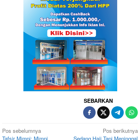
SEBARKAN
Navigasi
Pos sebelumnya
Pos berikutnya
pos
Tafsir Mimpi: Mimpi
Sedang Haji Tapi Meninggal