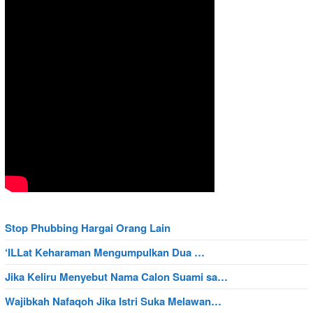
Stop Phubbing Hargai Orang Lain
‘ILLat Keharaman Mengumpulkan Dua …
Jika Keliru Menyebut Nama Calon Suami sa…
Wajibkah Nafaqoh Jika Istri Suka Melawan…