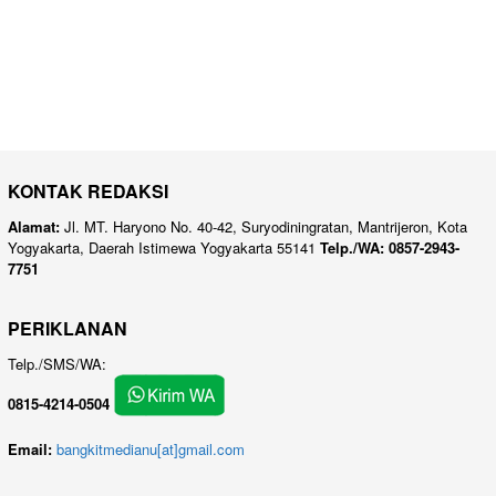
KONTAK REDAKSI
Alamat:
Jl. MT. Haryono No. 40-42, Suryodiningratan, Mantrijeron, Kota
Yogyakarta, Daerah Istimewa Yogyakarta 55141
Telp./WA: 0857-2943-
7751
PERIKLANAN
Telp./SMS/WA:
0815-4214-0504
Email:
bangkitmedianu[at]gmail.com