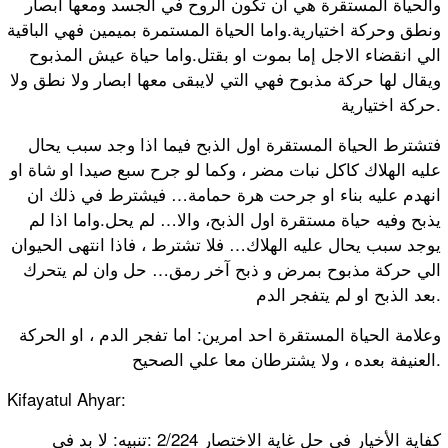
والحياة المستقرة هي ان تكون الروح في الجسد ومعها ابصار
ونطق وحركة اختيارية.واما الحياة المستمرة بميمين فهي الباقية
الي انقضاء الاجل إما بموت او بقتل.واما حياة عيش المذبوح
ويقال لها حركة مذبوح فهي التي لايبقى معها ابصار ولا نطق ولا
حركة اختيارية.
فتشترط الحياة المستقرة اول الذبح فيما اذا وجد سبب يحال
عليه الهلاك كاكل نبات مضر ، وكما لو جرح سبع صيدا او شاة او
انهدم عليه بناء او جرحت هرة حمامة… فيشترط في ذلك ان
يذبح وفيه حياة مستقرة اول الذبح، والا… لم يحل.واما اذا لم
يوجد سبب يحال عليه الهلاك… فلا تشترط ، فاذا انتهى الحيوان
الي حركة مذبوح بمرض و ذبح آخر رمق… حل وان لم يتحرك
بعد الذبح او لم يتفجر الدم.
وعلامة الحياة المستقرة احد امرين: اما تفجر الدم ، او الحركة
العنيفة بعده ، ولا يشترطان معا علي الصحيح.
Kifayatul Ahyar:
ﻛﻔﺎﻳﺔ ﺍﻷﺧﻴﺎﺭ ﻓﻲ ﺣﻞ ﻏﺎﻳﺔ ﺍﻻﺧﺘﺼﺎﺭ 2/224 :ﺗﻨﺒﻴﻪ: ﻻ ﺑﺪ ﻓﻲ