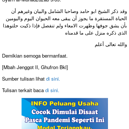
وقد ذكر الشيخ ابو حامد وصاحبا الشامل والبيان وغيرهم أن
الحياة المستقرة ما يجوز أن يبقى معه الحيوان اليوم واليومين
بأن يشق جوفها وظهرت الامعاء ولم تنفصل فإذا ذكيت حلتوهذا
الذى ذكره منزل على ما قدمناه
والله تعالى أعلم
Demikian semoga bermanfaat.
[Mbah Jenggot II, Ghufron Bkl]
Sumber tulisan lihat
di sini.
Tulisan terkait baca
di sini.