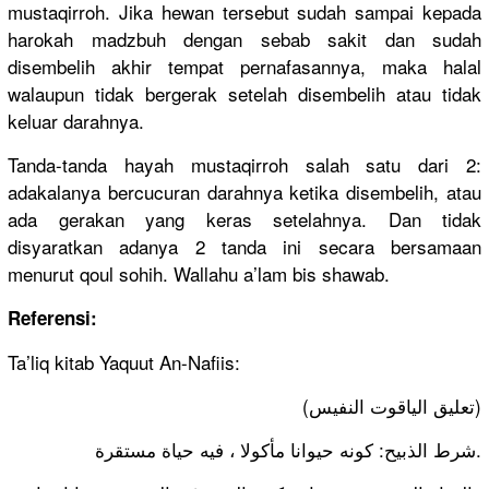
mustaqirroh. Jika hewan tersebut sudah sampai kepada
harokah madzbuh dengan sebab sakit dan sudah
disembelih akhir tempat pernafasannya, maka halal
walaupun tidak bergerak setelah disembelih atau tidak
keluar darahnya.
Tanda-tanda hayah mustaqirroh salah satu dari 2:
adakalanya bercucuran darahnya ketika disembelih, atau
ada gerakan yang keras setelahnya. Dan tidak
disyaratkan adanya 2 tanda ini secara bersamaan
menurut qoul sohih. Wallahu a’lam bis shawab.
Referensi:
Ta’liq kitab Yaquut An-Nafiis:
(تعليق الياقوت النفيس)
شرط الذبيح: كونه حيوانا مأكولا ، فيه حياة مستقرة.