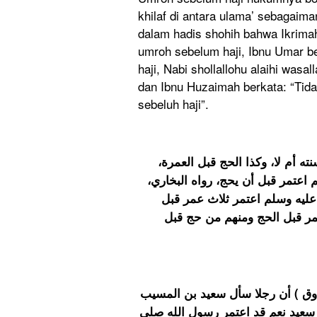
khilaf di antara ulama’ sebagaima
dalam hadis shohih bahwa Ikrima
umroh sebelum haji, Ibnu Umar b
haji, Nabi shollallohu alaihi wa
dan Ibnu Huzaimah berkata: “Tid
sebeluh haji”.
أجمع العلماء على جواز العمرة ق
واحتجوا له بحديث ابن عمر أن النب
وبالأحاديث الصحيحة المشهورة 
حجته، وكان أصحابه في حجة ال
ﻣﺎﻟﻚ ﻋﻦ ﻋﺒﺪ ﺍﻟﺮﺣﻤﻦ ﺑﻦ ﺣﺮﻣﻠﺔ ﺍﻷ
ﻓﻘﺎﻝ ﺃﻋﺘﻤﺮ ( ﺑﺘﻘﺪﻳﺮ ﻫﻤﺰﺓ ﺍﻻﺳﺘﻔﻬﺎ