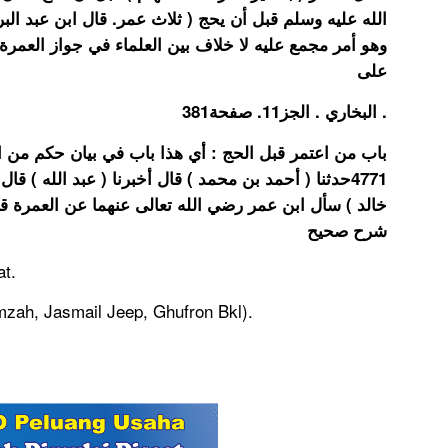
 ﻋﻤﺮ. ﻗﺎﻝ ﺍﺑﻦ ﻋﺒﺪ ﺍﻟﺒﺮ ﻳﺘﺼﻞ ﻫﺬﺍ ﺍﻟﺤﺪﻳﺚ ﻣﻦ ﻭﺟﻮﻩ ﺻﺤﺎﺡ
ﻠﻤﺎﺀ ﻓﻲ ﺟﻮﺍﺯ ﺍﻟﻌﻤﺮﺓ ﻗﺒﻞ ﺍﻟﺤﺞ ﻟﻤﻦ ﺷﺎﺀ . شرح الزرقاني
على
البخاري . الجز11. صفحة381 .
 باب في بيان حكم من اعتمر قبل أن يحج هل يجزيه أم لا
نا ( عبد الله ) قال أخبرنا ( ابن جريج ) أن ( عكرمة بن
لى عنهما عن العمرة قبل الحج فقال لا بأس. عمدة القاري
شرح صحيح
t.
zah, Jasmail Jeep, Ghufron Bkl).