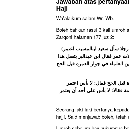
Jawaban atas pertanya
Haji
Wa’alaikum salam Wr. Wb.
Boleh bahkan rasul 3 kali umroh s
Zarqoni halaman 177 juz 2:
(ان رجلا سأل سعيد ابنالمسيب اعتمر )بتقدير همزة الاستفهام (قبل ان احج فقال سعيد نعم
قد اعتمر رسول الله صلى الله عليه
الحديث من وجوه الصحاح وهو امر مج
وفي الصحيح أن عكرمة بن خالد
النبي صلى الله عليه وسلم قبل أن 
Seorang laki-laki bertanya kepa
hajji, Said menjawab boleh, telah
Umroh sebelum haji hukumnya bole