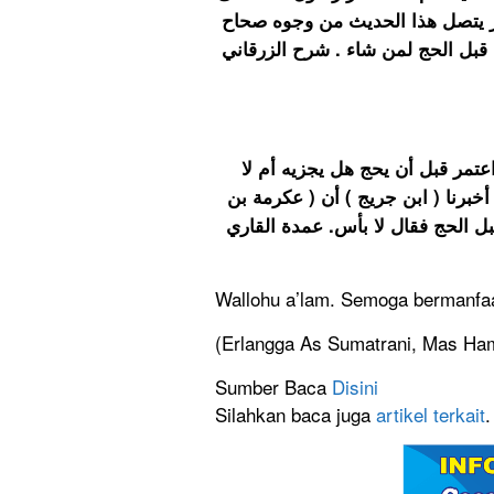
ﺍﻟﻠﻪ ﻋﻠﻴﻪ ﻭﺳﻠﻢ ﻗﺒﻞ ﺃﻥ ﻳﺤﺞ ( ﺛﻼﺙ
ﻭﻫﻮ ﺃﻣﺮ ﻣﺠﻤﻊ ﻋﻠﻴﻪ ﻻ ﺧﻼﻑ ﺑﻴﻦ ﺍﻟﻌ
باب من اعتمر قبل الحج : أي هذا
4771حدثنا ( أحمد بن محمد ) قال أخبر
خالد ) سأل ابن عمر رضي الله تعا
Wallohu a’lam. Semoga bermanfaa
(Erlangga As Sumatrani, Mas Ham
Sumber Baca
Disini
Silahkan baca juga
artikel terkait
.