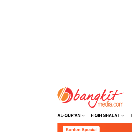
Loncat
ke
konten
AL-QUR’AN
FIQIH SHALAT
Konten Spesial