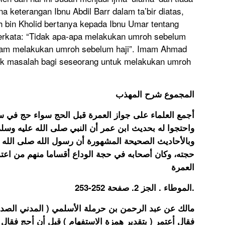
na keterangan Ibnu Abdil Barr dalam ta’bir diatas,
h bin Kholid bertanya kepada Ibnu Umar tentang
erkata: “Tidak apa-apa melakukan umroh sebelum
sallam melakukan umroh sebelum haji”. Imam Ahmad
ak masalah bagi seseorang untuk melakukan umroh
المجموع شرح المهذب
بل الحج سواء حج في سنته أم لا، وكذا الحج قبل العمرة،
ي صلى الله عليه وسلم اعتمر قبل أن يحج، رواه البخاري،
أن رسول الله صلى الله عليه وسلم اعتمر ثلاث عمر قبل
وداع أقساما منهم من اعتمر قبل الحج ومنهم من حج قبل
العمرة
الموطاء . الجز 2. صفحة 252-253.
ﺳﻠﻤﻲ ( ﺍﻟﻤﺪﻧﻲ ﺍﻟﺼﺪﻭﻕ ) ﺃﻥ ﺭﺟﻼ ﺳﺄﻝ ﺳﻌﻴﺪ ﺑﻦ ﺍﻟﻤﺴﻴﺐ
ﻡ ) ﻗﺒﻞ ﺃﻥ ﺃﺣﺞ ﻓﻘﺎﻝ ﺳﻌﻴﺪ ﻧﻌﻢ ﻗﺪ ﺍﻋﺘﻤﺮ ﺭﺳﻮﻝ ﺍﻟﻠﻪ ﺻﻠﻰ