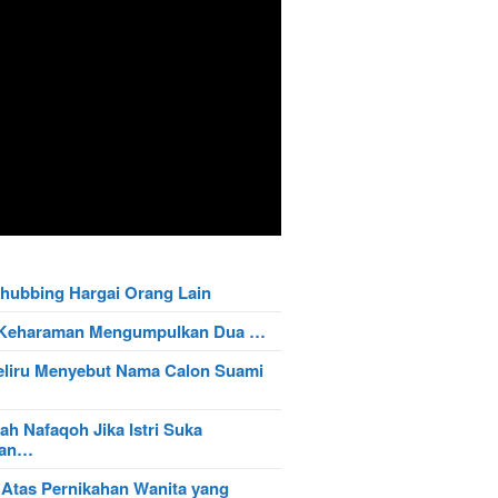
hubbing Hargai Orang Lain
t Keharaman Mengumpulkan Dua …
eliru Menyebut Nama Calon Suami
ah Nafaqoh Jika Istri Suka
wan…
 Atas Pernikahan Wanita yang