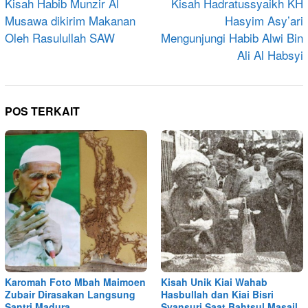
pos
Kisah Habib Munzir Al
Kisah Hadratussyaikh KH
Musawa dikirim Makanan
Hasyim Asy’ari
Oleh Rasulullah SAW
Mengunjungi Habib Alwi Bin
Ali Al Habsyi
POS TERKAIT
Karomah Foto Mbah Maimoen
Kisah Unik Kiai Wahab
Zubair Dirasakan Langsung
Hasbullah dan Kiai Bisri
Santri Madura
Syansuri Saat Bahtsul Masail