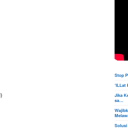
Stop P
‘ILLa
)
Jika K
sa…
Wajibk
Mela
Solusi