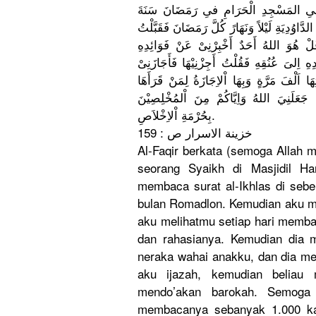
ِ ِ المَسْجِدِ
الْحَرَامِ
فىِ رَمَضَانَ سَنَةَ
دَّاوُدِ
يَةِ لَيْلاً وَنَهَارً كُلَّ رَمَضَانَ فَقَبَّلْت
َ ْ هُوَ اللهُ أَحَدٌ أَخْبِرْنِ
ىْ عَنْ فَوَائِدِه
هِ اِلىَ عُنُقِهِ فَقُلْتُ أَجِزْنِيْ
هَا فَأَجَازَن
ِىْ
ِهَا اَلْفَ مَرَّةٍ وَبِهَا اْلاِجَازَ
ةُ لِمَنْ قَرَأَهَا
جَعَلَنِيَ
اللهُ وَاِيَّاكُ
مْ مِنَ اْلمُخْلِص
ِيْنَ
صِ.
بِحُرْمَةِ
اْلاِخْلاَ
خزينة الاسرار ص : 159
Al-Faqir berkata (semoga Allah
seorang Syaikh di Masjidil H
membaca surat al-Ikhlas di sebe
bulan Romadlon. Kemudian aku m
aku melihatmu setiap hari membac
dan rahasianya
. Kemudian dia 
neraka wahai anakku, dan dia m
aku ijazah, kemudian beliau 
mendo’akan
barokah. Semoga A
membacanya
sebanyak 1.000 kal