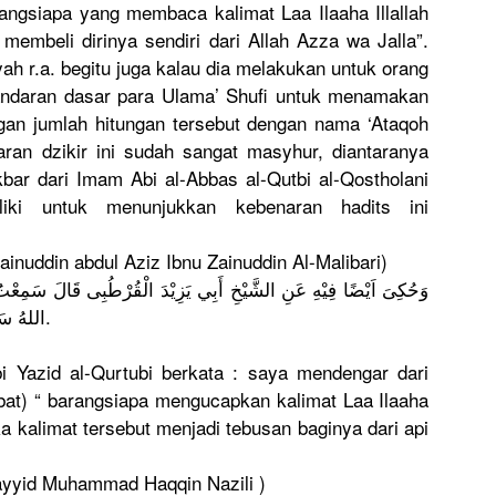
angsia
pa yang membaca kalimat Laa Ilaaha Illallah
embeli dirinya sendiri dari Allah Azza wa Jalla”.
yah r.a. begitu juga kalau dia melakukan untuk orang
 sandaran dasar para Ulama’ Shufi untuk menamakan
ngan jumlah hitungan tersebut dengan nama ‘Ataqoh
aran dzikir ini sudah sangat masyhur, diantarany
a
kbar dari Imam Abi al-Abbas al-Qutbi al-Qosthol
ani
liki untuk menunjukka
n kebenaran hadits ini
Zainuddin
abdul Aziz Ibnu Zainuddin Al-Malibar
i)
وَحُكِىَ اَيْضًا فِيْهِ عَنِ الشَّيْخِ أَبِي يَزِيْدَ الْقُرْطُب
ى قَالَ سَمِعْتُ ف
اَلْفَ مَرَّةٍ كَانَتْ لَهُ فِدَآءً مِنَ النَّارِ.
اللهُ سَب
i Yazid al-Qurtubi
berkata : saya mendengar dari
at) “ barangsiap
a mengucapka
n kalimat Laa Ilaaha
ka kalimat tersebut menjadi tebusan baginya dari api
Sayyid Muhammad Haqqin Nazili )