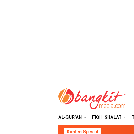
Loncat
ke
konten
AL-QUR’AN
FIQIH SHALAT
Konten Spesial