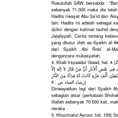
Rosulullah
SAW. bersabda : “Bar
sebanyak 71.000 maka dia telah m
Hadits riwayat Abu Sa’id dan ‘Ais
lain. Hadits ini adalah sebagai
dzikir dengan kalimat tauhid de
Jalaliyyah
. Cerita tentang keben
yang ditutur oleh as-Syaikh al-A
dari Syaikh Abi Robi’ al-Ma
dengancara
mukasyafah
.
‎4. Kitab Irsyaadul ‘Ibaad, hal. 4 (
ِِى بَعْضِ اْلأَثاَرِ
أَنَّ مَنْ قَالَ لاَ اِلَهَ إِلاَّ
ْعِيْنَ
إرشاد العباد ص : 4
Diriwayatk
an lagi dari Syaikh Ab
sebagian atsar (perkataan
Shohab
Illallah sebanyak 70.000 kali, ma
neraka
5. Khoziinatu
l Asroor, hal. 159( 