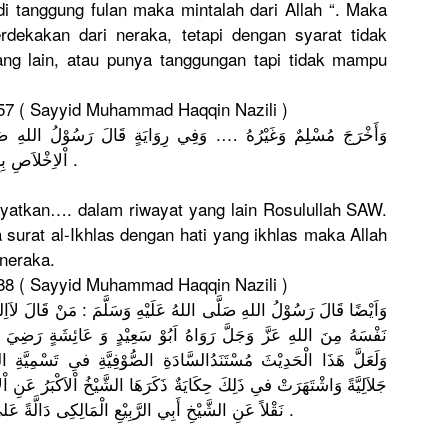
 tanggung fulan maka mintalah dari Allah “. Maka
erdekak
an dari neraka, tetapi dengan syarat tidak
ng lain, atau punya tanggungan
tapi tidak mampu
 157 ( Sayyid Muhammad Haqqin Nazili )
وَأَخْرَجَ
مُسْلِمٌ وَغَيْرُهُ
وَفِي رِوَايَةٍ قَالَ رَسُوْلُ اللهِ صَلىَّ ال
ٍ حَرّمَ اللهُ جَسَدَهُ عَلَى النّارِ اهـ .
اْلاِخْلاَ
صِ بِإ
yatk
an…. dalam riwayat yang lain Rosulullah
SAW.
surat al-Ikhlas dengan hati yang ikhlas maka Allah
 neraka.
 188 ( Sayyid Muhammad Haqqin Nazili )
وَاَيْضًا قَالَ رَسُوْلُ اللهِ صَلَّى اللهُ عَلَيْهِ وَسَلَّمَ : مَنْ قَالَ لاَاِلهَ ا
نَفْسَهُ مِنَ اللهِ عَزَّ وَجَلَّ رَوَاهُ اَبُوْ سَعِيْدٍ وَ عَائِشَةٍ رَضِيَ الله
وَلَعَلَّ هَذَا الْحَدِيْث
َ مُسْتَنَدُ
السَّادَةِ
الصُّوْفِي
َّةِ فىِ تَسْمِيَّة
الذّ
جَلاَلِيَّ
ةً وَاشْتَهَر
َتْ فىِ ذَلِكَ حِكَايَةٌ ذَكَرَهَا الشَّيْخُ اْلاَكْبَر
عَنِ اْلاِ
اْلكَشْفِ اهـ .
نَقْلاً عَنِ الشَّيْخِ أَبِي الرَّبِيْع
ِ الْمَالِكِ
ى دَالَّةً عَلى