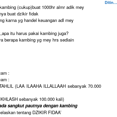
Ditin
kambing (cukup)bua
t 1000hr almr adik mey
nya
buat dzikir fidak
ung karna yg handel keuangan adl mey
k,apa itu harus pakai kambing juga?
ya berapa kambing yg mey hrs sediain
cam :
cam :
AHLIL (LAA ILAAHA ILLALLAAH sebanyak 70.000
-IKHLASH
sebanyak 100.000 kali)
ak ada sangkut pautnya dengan kambing
jelaska
n tentang DZIKIR FIDAA’