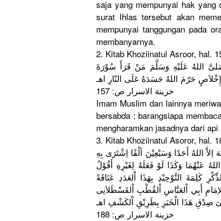
saja yang mempunyai hak yang di
surat Ihlas tersebut akan mem
mempunyai tanggungan
pada ora
membanyarn
ya.
2. Kitab Khoziinatu
l Asroor, hal.
…. لهُ عَلَيْهِ وَسَلَّمَ مَنْ قَرَأَ سُوْرَةَ
ِخْلاَص
خزينة الاسرار ص: 157
Imam Muslim dan lainnya meriwa
bersabda : barangsiap
a membaca 
mengharamk
an jasadnya dari api
3. Kitab Khoziinatu
l Asoror, hal.
ِلاَّ اللهُ أَحَدًا وَسَبْعِيْ
نَ اَلْفًا اِشْتَرَى بِهِ
ُ عَنْهُمَا وَكَذَا لَوْ فَعَلَهُ لِغَيْرِهِ
أَقُوْلُ
ِ ِكْرِ كَلِمَةَ التَّوْحِي
ْدِ بِهَذَا اْلعَدَدِ عَتَاقَةً
ُ مَامِ
أَبِي اْلعَبَّاس
ِ اْلقُطْبِ اْلقَسْطَل
اَنِى
َ صِدْقِ هَذَا الْخَبَرِ بِطَرِيْقِ
خزينة الاسرار ص: 188