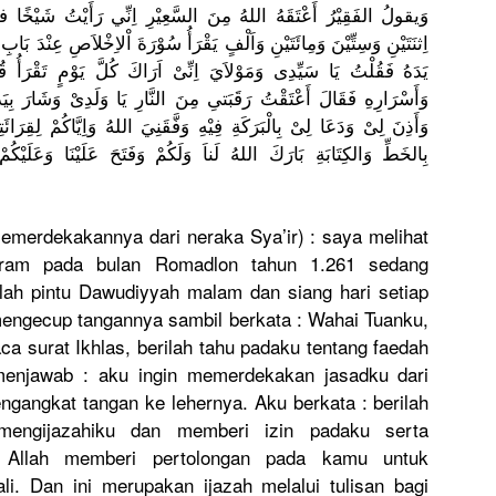
وَيقولُ الفَقِيْرُ
أَعْتَقَهُ
اللهُ مِنَ السَّعِيْر
اِنِّي رَأَيْتُ شَيْخًا فى
اِثنَتَيْن
ِ وَسِتِّيْن
َ وَمِائَتَي
ْنِ وَاَلْفٍ يَقْرَأُ سُوْرَةَ اْلاِخْلاَ
صِ عِنْدَ بَابِ ال
يَدَهُ فَقُلْتُ يَا سَيِّدِى وَمَوْلاَي
اِنِّىْ اَرَاكَ كُلَّ يَوْمٍ تَقْرَأُ قُل
وَأَسْرَار
ِهِ فَقَالَ أَعْتَقْتُ
رَقَبَتىِ مِنَ النَّارِ يَا وَلَدِىْ وَشَارَ بِيَدِ
وَأَذِنَ لِىْ وَدَعَا لِىْ بِالْبَرَك
َةِ فِيْهِ وَفَّقَنِي
َ اللهُ وَاِيَّاكُ
مْ لِقِرَائَت
بِالخَطِّ وَالكِتَاب
َةِ بَارَكَ اللهُ لَناَ وَلَكُمْ وَفَتَحَ عَلَيْنَا وَعَلَيْكُ
مْ 
 memerdekak
annya dari neraka Sya’ir) : saya melihat
aram pada bulan Romadlon tahun 1.261 sedang
lah pintu Dawudiyyah
malam dan siang hari setiap
engecup tangannya sambil berkata : Wahai Tuanku,
a surat Ikhlas, berilah tahu padaku tentang faedah
menjawab : aku ingin memerdekak
an jasadku dari
engangkat
tangan ke lehernya. Aku berkata : berilah
mengijazah
iku dan memberi izin padaku serta
llah memberi pertolonga
n pada kamu untuk
i. Dan ini merupakan ijazah melalui tulisan bagi