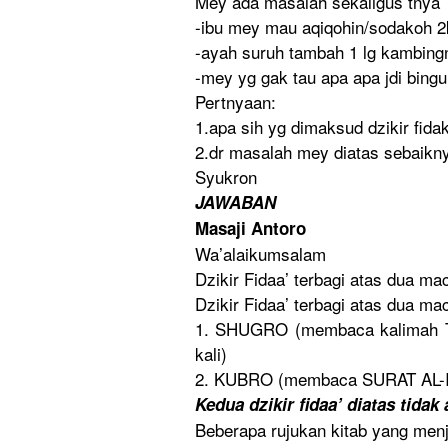
Mey ada masalah sekaligus tnya
-ibu mey mau aqiqohin/s
odakoh 2
-ayah suruh tambah 1 lg kambing
-mey yg gak tau apa apa jdi bing
Pertnyaan:
1.apa sih yg dimaksud dzikir fida
2.dr masalah mey diatas sebaikn
Syukron
JAWABAN
Masaji Antoro
Wa’alaikum
salam
Dzikir Fidaa’ terbagi atas dua ma
Dzikir Fidaa’ terbagi atas dua ma
1. SHUGRO (membaca kalimah T
kali)
2. KUBRO (membaca SURAT AL
Kedua dzikir fidaa’ diatas tid
Beberapa rujukan kitab yang men