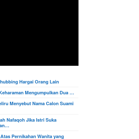
hubbing Hargai Orang Lain
t Keharaman Mengumpulkan Dua …
eliru Menyebut Nama Calon Suami
ah Nafaqoh Jika Istri Suka
wan…
 Atas Pernikahan Wanita yang