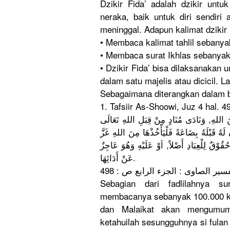
Dzikir Fida’ adalah dzikir unt
neraka, baik untuk diri sendiri 
meninggal.
Adapun kalimat dzikir
• Membaca kalimat tahlil sebanya
• Membaca surat Ikhlas sebanyak 
• Dzikir Fida’ bisa dilaksanak
an u
dalam satu majelis atau dicicil. L
Sebagaiman
a diterangka
n dalam 
1. Tafsiir As-Shoowi,
Juz 4 hal. 4
َ اللهِ, وَنَادَى مُنَادٍ مِنْ قِبَلِ اللهِ تَعَالَى
ِ ُ قَبْلَهُ بِضَاعَةً فَلْيَأْخُ
ذْهَا مِنَ اللهِ غَزَّ
ُقُوْقٌ لِلْعِبَاد
ِ أَصْلاً, اَوْ عَلَيْهِ وَهُوَ عَاجِزٌ
عَنْ أَدَائِهَا
.
سير الصاوى : الجزء الرابع ص : 498
Sebagian dari fadlilahny
a sur
membacanya
sebanyak 100.000 kal
dan Malaikat akan mengumu
ketahuilah
sesungguhn
ya si fula