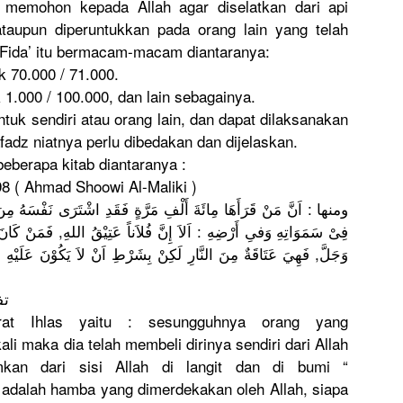
uk memohon kepada Allah agar diselatkan
dari api
ataupun diperuntuk
kan pada orang lain yang telah
 Fida’ itu bermacam-m
acam diantarany
a:
k 70.000 / 71.000.
1.000 / 100.000, dan lain sebagainya
.
ntuk sendiri atau orang lain, dan dapat dilaksanak
an
afadz niatnya perlu dibedakan dan dijelaskan
.
beberapa kitab diantarany
a :
98 ( Ahmad Shoowi Al-Maliki )
ومنها : اَنَّ مَنْ قَرَأَهَا مِائَةَ أَلْفِ مَرَّةٍ فَقَدِ اشْتَرَى نَفْسَهُ مِن
فِىْ سَمَوَاتِه
وَفىِ أَرْضِهِ : اَلاَ إِنَّ فُلاَناً عَتِيْقُ اللهِ, فَمَنْ كَانَ لَه
وَجَلَّ, فَهِيَ عَتَاقَةٌ مِنَ النَّارِ لَكِنْ بِشَرْطِ اَنْ لاَ يَكُوْنَ عَلَيْهِ ح
تف
at Ihlas yaitu : sesungguhn
ya orang yang
i maka dia telah membeli dirinya sendiri dari Allah
mka
n dari sisi Allah di langit dan di bumi “
n adalah hamba yang dimerdekak
an oleh Allah, siapa