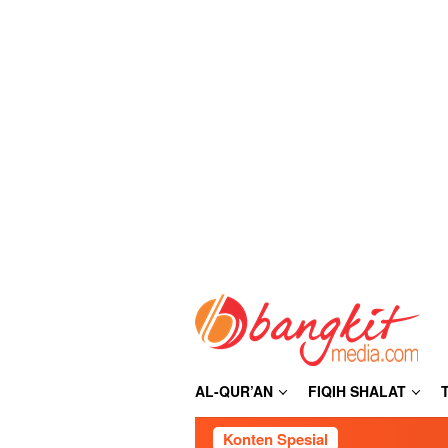
Loncat
ke
konten
AL-QUR’AN
FIQIH SHALAT
Konten Spesial