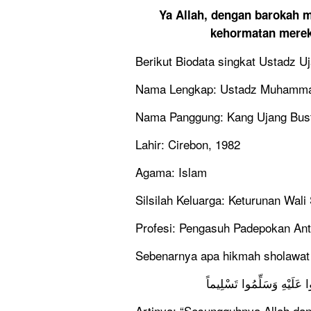
Ya Allah, dengan barokah m
kehormatan merek
Berikut Biodata singkat Ustadz U
Nama Lengkap: Ustadz Muhamma
Nama Panggung: Kang Ujang Bus
Lahir: Cirebon, 1982
Agama: Islam
Silsilah Keluarga: Keturunan Wali
Profesi: Pengasuh Padepokan Ant
Sebenarnya apa hikmah sholawat 
ّوا عَلَيْهِ وَسَلِّمُوا تَسْلِيماً
Artinya: “Sesungguhnya Allah dan