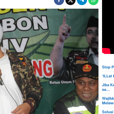
Stop P
‘ILLa
Jika K
sa…
Wajibk
Mela
Solusi