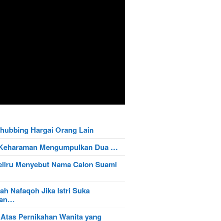
hubbing Hargai Orang Lain
t Keharaman Mengumpulkan Dua …
eliru Menyebut Nama Calon Suami
ah Nafaqoh Jika Istri Suka
wan…
 Atas Pernikahan Wanita yang