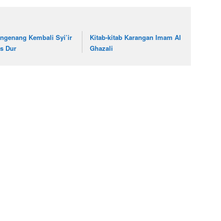
ngenang Kembali Syi’ir
Kitab-kitab Karangan Imam Al
s Dur
Ghazali