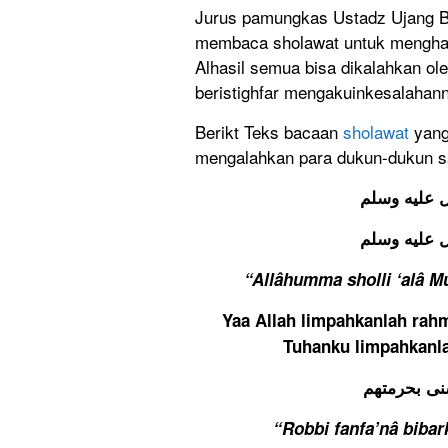
Jurus pamungkas Ustadz Ujang Bu
membaca sholawat untuk menghaja
Alhasil semua bisa dikalahkan o
beristighfar mengakuinkesalahan
Berikt Teks bacaan
sholawat
yang
mengalahkan para dukun-dukun sa
 عليه وسلم
 عليه وسلم
“Allâhumma sholli ‘alâ M
Yaa Allah limpahkanlah ra
Tuhanku limpahkanla
سنی بحرمتهم
“Robbi fanfa’nâ biba