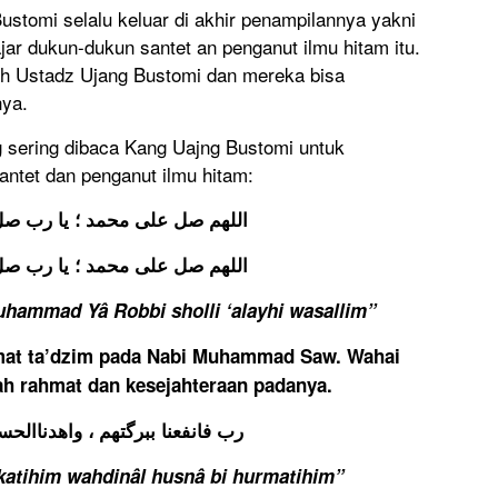
stomi selalu keluar di akhir penampilannya yakni
r dukun-dukun santet an penganut ilmu hitam itu.
leh Ustadz Ujang Bustomi dan mereka bisa
nya.
 sering dibaca Kang Uajng Bustomi untuk
ntet dan penganut ilmu hitam:
اللهم صل علی محمد ؛ يا رب صل
اللهم صل علی محمد ؛ يا رب صل
uhammad Yâ Robbi sholli ‘alayhi wasallim”
hmat ta’dzim pada Nabi Muhammad Saw. Wahai
h rahmat dan kesejahteraan padanya.
رب فانفعنا ببرگتهم ، واهدناالح
rkatihim wahdinâl husnâ bi hurmatihim”