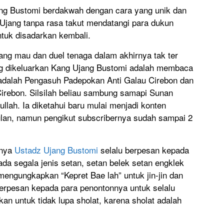
ng Bustomi berdakwah dengan cara yang unik dan
g Ujang tanpa rasa takut mendatangi para dukun
ntuk disadarkan kembali.
ang mau dan duel tenaga dalam akhirnya tak ter
ng dikeluarkan Kang Ujang Bustomi adalah membaca
adalah Pengasuh Padepokan Anti Galau Cirebon dan
irebon. Silsilah beliau sambung samapi Sunan
llah. Ia diketahui baru mulai menjadi konten
ulan, namun pengikut subscribernya sudah sampai 2
hnya
Ustadz Ujang Bustomi
selalu berpesan kepada
da segala jenis setan, setan belek setan engklek
mengungkapkan “Kepret Bae lah” untuk jin-jin dan
 berpesan kepada para penontonnya untuk selalu
an untuk tidak lupa sholat, karena sholat adalah